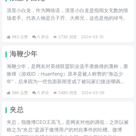
浪里小白龙，作为网络语，浪里小白龙是指阅女无数的情
场老手。代表人物是吕子乔、大师兄，这也是他的绰号。
383 点赞
0 评论
2736 浏览
2024-03-10
海鞭少年
海鞭少年，是网友对英雄联盟职业选手唐焕烽的蔑称，唐
焕烽（游戏ID：Huanfeng）原本是被人称赞的“海边少
年”，后来因为一些负面新闻变成了被玩家们接连嘲讽
的“海鞭少年”。
386 点赞
0 评论
2480 浏览
2024-03-09
夹总
夹总，指微博CEO王高飞，是网友对他的调侃，之所以被
称之为“夹总”是源于微博用户的对此事件的吐槽。微博