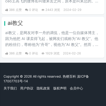
ceo王高飞的微博名叫做来去之间，原本是叫来总的。因
为来字去掉一竖之后是“夹”，并且微博把屏蔽敏感字的行
386 点赞
0 评论
2443 浏览
2024-02-29
为称为“夹”，所以来去之间喜提夹总这一称号。
ai教父
ai教父，是网友对李一舟的调侃，他是一位自媒体博主，
因为他把 AI 课卖得飞起，被网友们戏称为“AI 教父”。他
的粉丝们，尊称他为“舟哥”，视他为“AI 教父”。然而，质
疑声从未停止。有人说他是割韭菜的“知识网红”，有人说
386 点赞
0 评论
1929 浏览
2024-02-26
他的课程是“智商税”。
Copyright © 2026 All rights reserved. 热梗百科
滇ICP备
17007703号-14
关于我们
用户协议
隐私政策
版权声明
会员中心