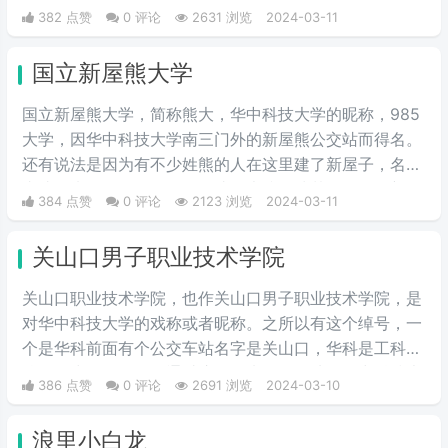
可能源自nga网站的背景颜色类似于泥土的颜色，因此用
382 点赞
0 评论
2631 浏览
2024-03-11
户们开始将这些常驻者称为"泥哥"。
国立新屋熊大学
国立新屋熊大学，简称熊大，华中科技大学的昵称，985
大学，因华中科技大学南三门外的新屋熊公交站而得名。
还有说法是因为有不少姓熊的人在这里建了新屋子，名字
由此而来。具体原因是否如此，也搞不清楚了。但是新屋
384 点赞
0 评论
2123 浏览
2024-03-11
熊大学的名字，比这个985大学更广为人知的外号“关山口
职业技术学院”，帅气多了。
关山口男子职业技术学院
关山口职业技术学院，也作关山口男子职业技术学院，是
对华中科技大学的戏称或者昵称。之所以有这个绰号，一
个是华科前面有个公交车站名字是关山口，华科是工科院
校，女少男多。人们通过这个梗来开玩笑地将华中科技大
386 点赞
0 评论
2691 浏览
2024-03-10
学称作关山口男子职业技术学院。所以有了这个江湖绰
号。
浪里小白龙