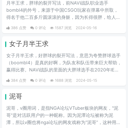
月半王求，胖球的裂开写法，前NAVI战队职业选手
bombl4的外号，来源于中国CSGO玩家在弹幕中所取，
得名于他二百多斤圆滚滚的身躯，因为长得很胖，给人圆
滚滚的感觉，就像一个圆滚滚的胖球。
386 点赞
0 评论
1587 浏览
2024-05-16
女子月半王求
女子月半王求，好胖球的裂开写法，意思为夸赞胖球选手
（boombl4）是真的好啊，为队友和队伍带来巨大帮助，
赢得比赛。NAVI战队的里面的大胖球选手在2020年IEM
卡托维兹比赛中超级发挥，在决赛中直接化身邪恶胖球，
384 点赞
0 评论
1688 浏览
2024-05-15
带领NAVI战队战胜A队和G2，夺得冠军。
泥哥
泥哥，v圈用词，是指NGA论坛VTuber板块的网友，"泥
哥"是对活跃用户的一种昵称。因为泥潭论坛被称为泥
潭，所以v圈也将nga论坛的网友戏称为“泥哥”，这种用法