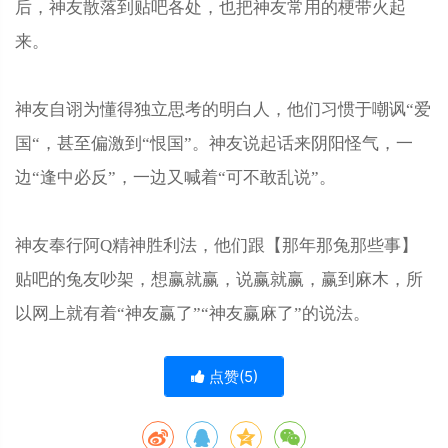
后，神友散落到贴吧各处，也把神友常用的梗带火起
来。
神友自诩为懂得独立思考的明白人，他们习惯于嘲讽“爱
国“，甚至偏激到“恨国”。神友说起话来阴阳怪气，一
边“逢中必反”，一边又喊着“可不敢乱说”。
神友奉行阿Q精神胜利法，他们跟【那年那兔那些事】
贴吧的兔友吵架，想赢就赢，说赢就赢，赢到麻木，所
以网上就有着“神友赢了”“神友赢麻了”的说法。
点赞(
5
)