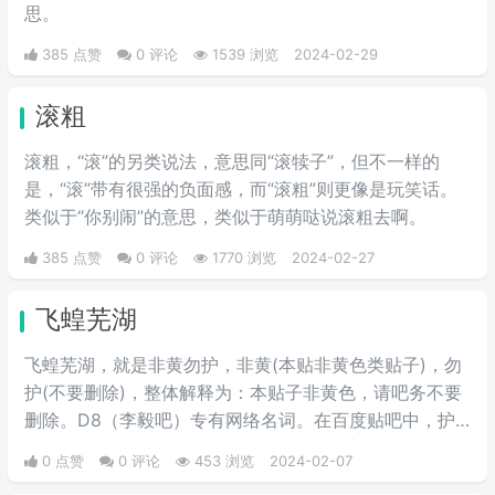
思。
385 点赞
0 评论
1539 浏览
2024-02-29
滚粗
滚粗，“滚”的另类说法，意思同“滚犊子”，但不一样的
是，“滚”带有很强的负面感，而“滚粗”则更像是玩笑话。
类似于“你别闹”的意思，类似于萌萌哒说滚粗去啊。
385 点赞
0 评论
1770 浏览
2024-02-27
飞蝗芜湖
飞蝗芜湖，就是非黄勿护，非黄(本贴非黄色类贴子)，勿
护(不要删除)，整体解释为：本贴子非黄色，请吧务不要
删除。D8（李毅吧）专有网络名词。在百度贴吧中，护
就是删帖的意思，因为足球运动员李毅以护球而出名，所
0 点赞
0 评论
453 浏览
2024-02-07
以李毅吧绝大多数动词都用护来代替。意思就是某些吧友