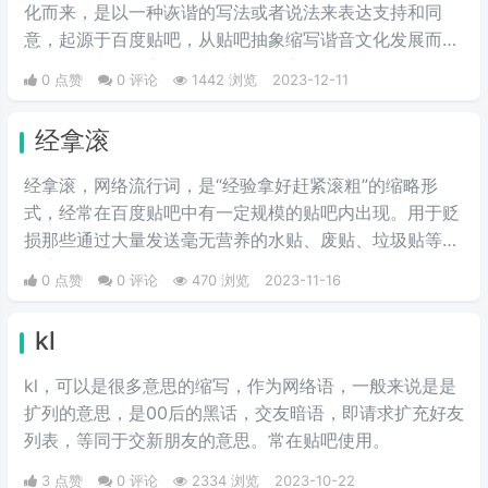
化而来，是以一种诙谐的写法或者说法来表达支持和同
意，起源于百度贴吧，从贴吧抽象缩写谐音文化发展而来
的，贴吧老哥打字一般都喜欢打首字母，打出hnbzc，然
0 点赞
0 评论
1442 浏览
2023-12-11
后输入法就会出现“河南拔智齿”，和以前的兰州烧饼差不
多（lzsb）。每当某个楼主发表一个观点让人不得不信服
经拿滚
的时候，下面就会有人跟帖说“很难不支持”。逐渐这句话
就演变成了“河南拔智齿”。
经拿滚，网络流行词，是“经验拿好赶紧滚粗”的缩略形
式，经常在百度贴吧中有一定规模的贴吧内出现。用于贬
损那些通过大量发送毫无营养的水贴、废贴、垃圾贴等手
段赚取贴吧经验值的人。
0 点赞
0 评论
470 浏览
2023-11-16
kl
kl，可以是很多意思的缩写，作为网络语，一般来说是是
扩列的意思，是00后的黑话，交友暗语，即请求扩充好友
列表，等同于交新朋友的意思。常在贴吧使用。
3 点赞
0 评论
2334 浏览
2023-10-22