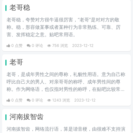
发的帖子标题很黄，但内容实际上是很温馨很感人的，怕
老哥稳
被无情删除，就会加这么一句。
老哥稳，夸赞对方很牛逼很厉害，“老哥”是对对方的敬
称。稳，形容做某事或者某种行为非常熟练、可靠、厉
害、发挥稳定之意。贴吧常用语。
0 点赞
0 评论
756 浏览
2023-12-12
老哥
老哥，是成年男性之间的尊称，礼貌性用语。意为自己称
呼比自己大的男人、对亲哥哥的称呼、成年男性间的尊
称。作为网络语，也仅指对男性的称呼，在贴吧比较常
用，以河坝为代表，常用作“老哥稳”，所以如有女生叫你
0 点赞
0 评论
1243 浏览
2023-12-12
老哥也没有什么暗示，就是对你的尊称，因为叫“老弟”显
得不尊重。
河南拔智齿
河南拔智齿，网络流行语，算是谐音梗，由很难不支持演