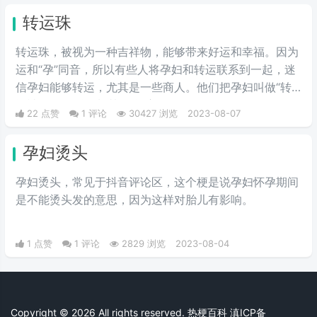
到水面，一边旋转，一边移动，它
转运珠
的风具有很大的吸吮作用，可把水
吸离海面，形成水柱，然后同云相
转运珠，被视为一种吉祥物，能够带来好运和幸福。因为
接，因此俗称“龙吸水”。
运和“孕”同音，所以有些人将孕妇和转运联系到一起，迷
信孕妇能够转运，尤其是一些商人。他们把孕妇叫做“转
运神器”、“转运珠”甚至“运富”。
22 点赞
1 评论
30427 浏览
2023-08-07
孕妇烫头
孕妇烫头，常见于抖音评论区，这个梗是说孕妇怀孕期间
是不能烫头发的意思，因为这样对胎儿有影响。
1 点赞
1 评论
2829 浏览
2023-08-04
Copyright © 2026 All rights reserved. 热梗百科
滇ICP备