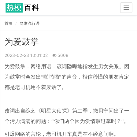
Togg
navig
首页
网络流行语
为爱鼓掌
2023-02-23 10:01:02
5608
为爱鼓掌，网络用语，该词隐晦地指发生男女关系。因
为鼓掌时会发出“啪啪啪”的声音，相信秒懂的朋友肯定
都是老司机用不着废话了。
改词出自综艺《明星大侦探》第二季，撒贝宁问出了一
个污力满满的问题：“你们两个因为爱情鼓过掌吗？”。
引爆网络的言论，老司机开车真是在不经意间啊。