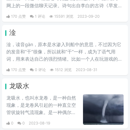
网上的一段微信聊天记录。诗句出自李白的古诗《早发白
帝城》。
170 点赞
1 评论
15591 浏览
2023-09-20
淦
淦，读音gàn，原本是水渗入到船中的意思，不过因为它
的发音和“干”很像，所以就和“干”一样，成为了语气用
词，用来表达自己的强烈情绪。比如一个人在玩游戏的时
候，被对手一路碾压最后输掉了比赛，这时他就会
170 点赞
0 评论
1512 浏览
2023-08-31
说“淦，这局匹配的对手也太强大了吧。”
龙吸水
龙吸水，也叫水龙卷，是一种自然
现象，是龙卷风引起的一种直立空
管状旋转气流现象。是一种偶尔出
现在温暖水面上空的龙卷风，它的
0
0
2023-08-19
上端与雷雨云相接，下端直接延伸