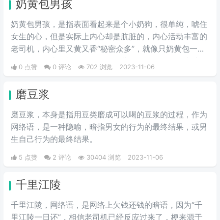
奶黄包男孩
奶黄包男孩，是指表面看起来是个小奶狗，很单纯，唬住
女生的心，但是实际上内心却是肮脏的，内心活动丰富的
老司机，内心里又黄又香“秘密众多”，就像只奶黄包一般
的，一口下去可能要不到什么馅儿，但是第二口下去就能
0 点赞
0 评论
702 浏览
2023-11-06
看到这个男生污污的真面目了。
磨豆浆
磨豆浆，本身是指用豆类磨成可以喝的豆浆的过程，作为
网络语，是一种隐喻，暗指男女的行为的最终结果，或男
生自己行为的最终结果。
5 点赞
2 评论
30404 浏览
2023-11-06
千里江陵
千里江陵，网络语，是网络上欠钱还钱的暗语，因为“千
里江陵一日还”，相信老司机已经反应过来了，梗来源于