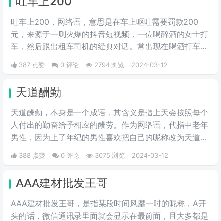
吐车上200
时会安排上这一流程。
吐车上200，网络语，意思是在车上呕吐需要罚款200
元，来源于一则火爆的抖音短视频，一位喝醉酒的女士打
车，然后跟出租车司机的经典对话。常出现在喝酒打车的
弹幕中。
387 点赞
0 评论
2794 浏览
2024-03-12
天道酬勤
天道酬勤，本身是一个成语，其含义是指上天会按照每个
人付出的勤奋给予相应的酬劳。作为网络语，代指中老年
男性，因为上了年纪的男性喜欢把自己的昵称改为天道酬
勤，花开富贵，上善若水等，其中天道酬勤和上善若水深
388 点赞
0 评论
3075 浏览
2024-03-12
受男性用户的喜欢，花开富贵深受女性用户的青睐。
AAA建材批发王哥
AAA建材批发王哥，是指某段时间风靡一时的昵称，A开
头的话，微信通讯录里面就会显示在最前面，且大多都是