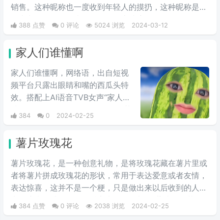
销售。这种昵称也一度收到年轻人的摸扔，这种昵称是模
仿中老年人的语气头像昵称在网上冲浪。
388 点赞
0 评论
5024 浏览
2024-03-12
家人们谁懂啊
家人们谁懂啊，网络语，出自短视
频平台只露出眼睛和嘴的西瓜头特
效。搭配上AI语音TVB女声“家人们
谁懂啊”的开场白，一股浓浓的绿茶
384
0
2024-02-25
味儿。这个梗常常用来表达一种寻
求共鸣或寻求理解的呼声，让人感
薯片玫瑰花
到亲切和温暖。后来，伴随特效的
走红引来了一批网友的翻拍，还被
薯片玫瑰花，是一种创意礼物，是将玫瑰花藏在薯片里或
一些恶意引流的博主进行了二创，
者将薯片拼成玫瑰花的形状，常用于表达爱意或者友情，
现在主要在发布一些难以启齿的事
表达惊喜，这并不是一个梗，只是做出来以后收到的人常
情，或者凡尔赛的时候开头做开场
常会惊喜而感动，只因抖音上很多人都将“薯片玫瑰花”做
384 点赞
0 评论
2038 浏览
2024-02-25
白。
出来送给自己喜爱的人，因此受到人们的争相模仿。