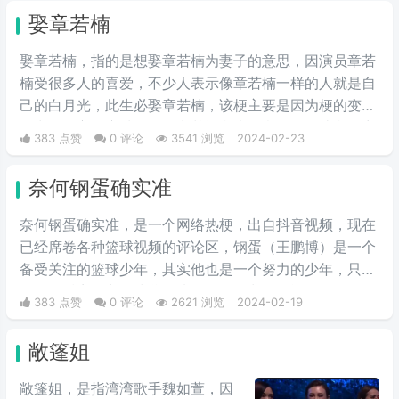
娶章若楠
娶章若楠，指的是想娶章若楠为妻子的意思，因演员章若
楠受很多人的喜爱，不少人表示像章若楠一样的人就是自
己的白月光，此生必娶章若楠，该梗主要是因为梗的变种
而出圈，主要变种有：娶章若楠我也愿意；如果让我娶章
383 点赞
0 评论
3541 浏览
2024-02-23
若楠，就算让我开奔驰住别墅我也愿意；要是能让我开豪
车住别墅，就算让我娶章若楠我也愿意。典型的得了便宜
奈何钢蛋确实准
又卖乖的语气。
奈何钢蛋确实准，是一个网络热梗，出自抖音视频，现在
已经席卷各种篮球视频的评论区，钢蛋（王鹏博）是一个
备受关注的篮球少年，其实他也是一个努力的少年，只因
他爸（抖音@中国球爹）选择了一条常人不能理解的道
383 点赞
0 评论
2621 浏览
2024-02-19
路，并声称以后打进nba成为全国人的希望，饱受外界质
疑，钢蛋他爸都用的文案“人生苦短，奈何钢蛋太准”，让
敞篷姐
这个梗出圈，在于一场篮球单挑比赛中，以为训练营选手
名为钢蛋，他在与北大主力对决中，凭借三次运球得到14
敞篷姐，是指湾湾歌手魏如萱，因