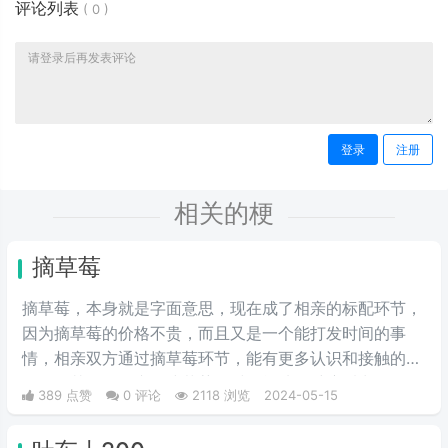
评论列表
(
0
)
登录
注册
相关的梗
摘草莓
摘草莓，本身就是字面意思，现在成了相亲的标配环节，
因为摘草莓的价格不贵，而且又是一个能打发时间的事
情，相亲双方通过摘草莓环节，能有更多认识和接触的机
会，尤其女性在蹲下摘草莓的时候能从多维度看出女性的
389 点赞
0 评论
2118 浏览
2024-05-15
身材，看以后适不适合做女朋友，适不适合结婚过日子。
通过这一环节能让彼此的感情升华，所以现在不少人相亲