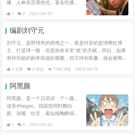
播、人称东百周杰伦。著名吃播，
舔垃圾桶，吃耗子虫子芥末等难以
1
0
2023-04-20
下咽的食物；折磨哑巴父亲。成名
作：《敌敌畏奥利给》
编剧刘守元
刘守元，是野球帝的师傅之一，算是抖音的篮球网红博
主，打篮球一般，但是他有非常“尬”的天赋，所以，如果
有特别尬的剧本痕迹的视频，却又特别有趣，就会被网友
称为“编剧刘守元”。
2 点赞
0 评论
7769 浏览
2023-04-12
阿黑颜
阿黑颜，是‌‌‌‌‌‌‌‌‌一个日语词：アヘ颜‌‌‌‌‌‌‌‌‌，
读‌‌‌‌‌‌‌‌‌音Ahegao。指‌‌‌‌‌‌‌‌‌面部同时翻‌‌‌‌‌‌‌‌‌白
眼、张嘴、吐舌，看‌‌‌‌‌‌‌‌‌似很‌‌‌‌‌‌‌‌‌陶醉很迷
离失神的‌‌‌‌‌‌‌‌‌一种表‌‌‌‌‌‌‌‌‌情，tiktok上经常
1
0
2023-03-24
有一些网红博主做阿黑颜表情，算