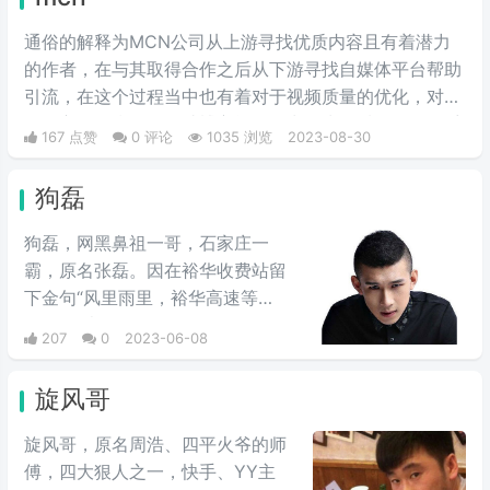
通俗的解释为MCN公司从上游寻找优质内容且有着潜力
的作者，在与其取得合作之后从下游寻找自媒体平台帮助
引流，在这个过程当中也有着对于视频质量的优化，对于
拍摄方面的指导，帮助博主能够拍出更为优质的作品，受
167 点赞
0 评论
1035 浏览
2023-08-30
到的关注也会更多。
狗磊
狗磊，网黑鼻祖一哥，石家庄一
霸，原名张磊。因在裕华收费站留
下金句“风里雨里，裕华高速等
你！”而走红。
207
0
2023-06-08
旋风哥
旋风哥，原名周浩、四平火爷的师
傅，四大狠人之一，快手、YY主