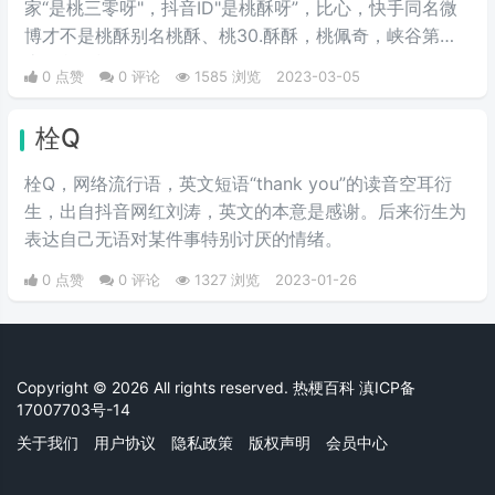
家“是桃三零呀"，抖音ID"是桃酥呀”，比心，快手同名微
博才不是桃酥别名桃酥、桃30.酥酥，桃佩奇，峡谷第一
土拨鼠是桃酥呀”。
0 点赞
0 评论
1585 浏览
2023-03-05
栓Q
栓Q，网络流行语，英文短语“thank you”的读音空耳衍
生，出自抖音网红刘涛，英文的本意是感谢。后来衍生为
表达自己无语对某件事特别讨厌的情绪。
0 点赞
0 评论
1327 浏览
2023-01-26
Copyright © 2026 All rights reserved. 热梗百科
滇ICP备
17007703号-14
关于我们
用户协议
隐私政策
版权声明
会员中心