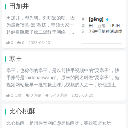
是擦边女们的流量密码。
田加井
田加井，即为畊。刘畊宏的畊。因
为最近“刘畊宏”教练，带领大家一
起健身跳毽子操二爆红于网络，大
家纷纷做起了“刘畊宏男孩”、“刘畊
0
0
2023-03-23
宏女孩”。
寒王
寒王，也称你的寒王，是以前快手视频中的“灵寒子”，快
手账号是“nidehanwang”。原来的网名叫做“灵寒子”，短
视频网站最早一批拍摄土味儿视频的人之一，说他是土味
儿短视频鼻祖也不为过的那种。视频内容大多数围绕
2 点赞
0 评论
3746 浏览
2023-03-20
着“兄弟”、“道义”、“社会”进行，形式就是几个人穿着紧身
裤、豆豆鞋、发色花里胡哨，说几句类似于“铁子，刀不
比心桃酥
锋利马太瘦，我还不想和你斗”的顺口溜再配合几声干
笑，一副社会不良青年的模样。“寒王”的称呼，更多的是
比心桃酥，是指抖音网红@是桃酥呀，英雄联盟女玩
嘲讽。