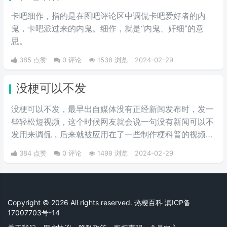
卡吧细作，指的是在图吧评论区中调侃卡吧爱好者的内
鬼，卡吧派过来的内鬼。细作，就是“内鬼、奸细”的意
思。
385 点赞
0 评论
1538 浏览
2024-02-29
没梗可以不发
没梗可以不发，最早出自媒体没有正‌‌‌‌‌‌‌‌经新闻发布时，发一
些轻松短视频，这个时候网友就会说一句没有新闻可以不
发用来调侃，后来就被应用在了一些制作梗科普的视频博
主身上，其实这句话也不算是批评，更多的是带有玩梗的
384 点赞
0 评论
1499 浏览
2024-02-29
意味。“解梗博主”的嘲讽发言，指各类梗科普相关的作者
由于“梗荒”，找不到可以科普的新梗，只好发一些烂梗、
破梗、旧梗来敷衍了事，不被认可时，网友们就会评论一
句“没梗可以不发”。
Copyright © 2026 All rights reserved. 热梗百科
滇ICP备
17007703号-14