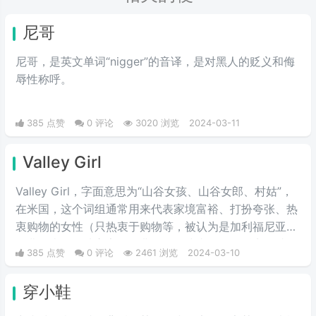
尼哥
尼哥，是英文单词“nigger”的音译，是对黑人的贬义和侮
辱性称呼。
385 点赞
0 评论
3020 浏览
2024-03-11
Valley Girl
Valley Girl，字面意思为“山谷女孩、山谷女郎、村姑”，
在米国，这个词组通常用来代表家境富裕、打扮夸张、热
衷购物的女性（只热衷于购物等，被认为是加利福尼亚州
圣费尔南多谷地富家女的典型）。或者说得难听点，就是
385 点赞
0 评论
2461 浏览
2024-03-10
形容波大无脑又拜金虚荣的金发妹，一般被如此称呼的女
人都是外表给人感觉愚笨，打扮夸张及喜欢购物的金发姑
穿小鞋
娘。