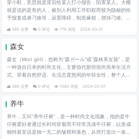
穿小鞋，意思就是背后给某人打小报告，陷害某人。大概
就是说的是有的人，被别人利用工作职权而较为隐秘的给
予报复或者刁难等，设置障碍，制造麻烦，摆掉刁难。一
般最常见的比如工作中被打小报告等。
385 点赞
0 评论
779 浏览
2024-03-01
森女
森女（Mori girl)，也称为“森ガール”或“森林系女孩”，是
一种源自日本的时尚文化，主要指代那些崇尚简单生活方
式、穿着自然舒适、生活态度悠闲的年轻女性，整个人看
起来就像从森林中走出的女性。
386 点赞
0 评论
1040 浏览
2024-03-01
养牛
养牛，又叫“养牛仔裤”，是一种时尚文化现象，指的是牛
仔裤爱好者通过长时间穿着而不经常洗涤牛仔裤，以形成
独特甚至说是独一无二的皱褶和落色，从而打造出一条具