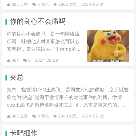
有个人特色的牛仔裤。首先我们要选择一条原色的牛仔
385 点赞
0 评论
2805 浏览
2024-03-01
裤，是没有经过洗水处理的，也就是我们所说的“多穿少
洗”，这样的方法就叫做养牛仔裤。
你的良心不会痛吗
你的良心不会痛吗，是一句网络流
行词，吐槽他人对某事怎么可以心
安理得，表达说话人心里mmp的心
情。这里的“痛”含有“内疚、愧疚、
384
0
2024-02-29
不好意思”等含义，并不是“疼痛”的
意思。网络上主要用于吐槽别人不
夹总
会内疚吗，来源于热图鹦鹉兄弟表
情包，火于知乎，该词也被《咬文
夹总，指微博CEO王高飞，是网友对他的调侃，之所以被
嚼字》评为2017年度十大流行语之
称之为“夹总”是源于微博用户的对此事件的吐槽。微博
一，现在多用于聊天中的表情包。
ceo王高飞的微博名叫做来去之间，原本是叫来总的。因
为来字去掉一竖之后是“夹”，并且微博把屏蔽敏感字的行
386 点赞
0 评论
2443 浏览
2024-02-29
为称为“夹”，所以来去之间喜提夹总这一称号。
卡吧细作