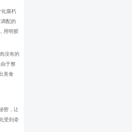
“化腐朽
末调配的
，用明胶
点肉没有的
，由于整
出美食
秘密，让
此受到牵