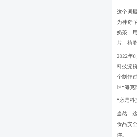
这个词
为神奇”
奶茶，用
片、植
2022
科技淀粉
个制作过
区“海克
“必是科
当然，这
食品安
连。