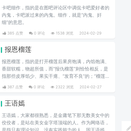
卡吧细作，指的是在图吧评论区中调侃卡吧爱好者的
内鬼，卡吧派过来的内鬼。细作，就是“内鬼、奸
细”的意思。
385 点赞
0 评论
1538 浏览
2024-02-29
报恩榴莲
报恩榴莲，指的是打开榴莲后果房饱满，内馅饱满、
香甜软糯，物超所值，而“报仇榴莲”则恰恰相反，是
指那些皮厚馅少、果实干瘪、“发育不良”的；“榴莲刺
客”则指那些会挑榴莲的高手。
387 点赞
0 评论
2322 浏览
2024-02-27
王语嫣
王语嫣，大家都很熟悉，是金庸笔下那无数美女中的
佼佼者，是站在美女金字塔顶端的人。作为网络语，
是指只有理论知识，没有实践能力的人，因王语嫣是