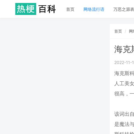
首页
网络流行语
万恶之源
首页
网
海克
2022-11-
海克斯
人工美
很高，
该词出自
是魔法