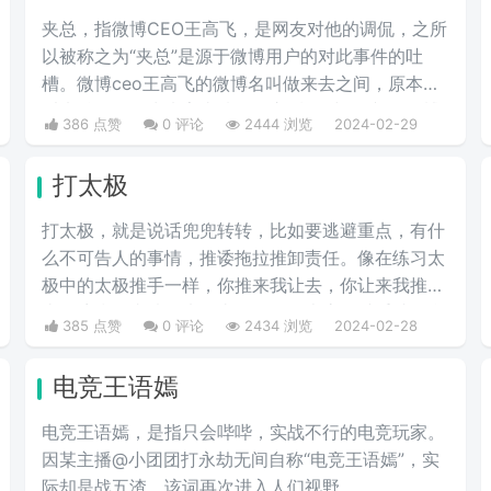
夹总，指微博CEO王高飞，是网友对他的调侃，之所
以被称之为“夹总”是源于微博用户的对此事件的吐
槽。微博ceo王高飞的微博名叫做来去之间，原本是
叫来总的。因为来字去掉一竖之后是“夹”，并且微博
386 点赞
0 评论
2444 浏览
2024-02-29
把屏蔽敏感字的行为称为“夹”，所以来去之间喜提夹
总这一称号。
打太极
打太极，就是说话兜兜转转，比如要逃避重点，有什
么不可告人的事情，推诿拖拉推卸责任。像在练习太
极中的太极推手一样，你推来我让去，你让来我推
去。暗指做事情推来推去，不明确表态，避重就轻含
385 点赞
0 评论
2434 浏览
2024-02-28
糊不说实话。
电竞王语嫣
电竞王语嫣，是指只会哔哔，实战不行的电竞玩家。
因某主播@小团团打永劫无间自称“电竞王语嫣”，实
际却是战五渣，该词再次进入人们视野。