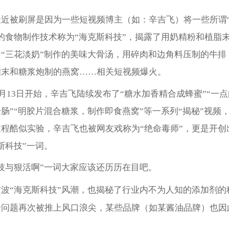
最近被刷屏是因为一些短视频博主（如：辛吉飞）将一些所谓
的食物制作技术称为“海克斯科技”，揭露了用奶精粉和植脂
“三花淡奶”制作的美味大骨汤，用碎肉和边角料压制的牛排
脂末和糖浆炮制的燕窝……相关短视频爆火。
年8月13日开始，辛吉飞陆续发布了“糖水加香精合成蜂蜜”“一
肠”“明胶片混合糖浆，制作即食燕窝”等一系列“揭秘”视频
程酷似实验，辛吉飞也被网友戏称为“绝命毒师”，更是开创
斯科技”一词。
技与狠活啊”一词大家应该还历历在目吧。
波“海克斯科技”风潮，也揭秘了行业内不为人知的添加剂的
全问题再次被推上风口浪尖，某些品牌（如某酱油品牌）也因