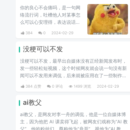
你的良心不会痛吗，是一句网
络流行词，吐槽他人对某事怎
么可以心安理得，表达说话人
心里mmp的心情。这里
384
0
2024-02-29
的“痛”含有“内疚、愧疚、不好
意思”等含义，并不是“疼痛”的
没梗可以不发
意思。网络上主要用于吐槽别
人不会内疚吗，来源于热图鹦
没梗可以不发，最早出自媒体没有正‌‌‌‌‌‌‌‌经新闻发布时，
鹉兄弟表情包，火于知乎，该
发一些轻松短视频，这个时候网友就会说一句没有新
词也被《咬文嚼字》评为2017
闻可以不发用来调侃，后来就被应用在了一些制作梗
年度十大流行语之一，现在多
科普的视频博主身上，其实这句话也不算是批评，更
384 点赞
0 评论
1499 浏览
2024-02-29
用于聊天中的表情包。
多的是带有玩梗的意味。“解梗博主”的嘲讽发言，指
各类梗科普相关的作者由于“梗荒”，找不到可以科普
ai教父
的新梗，只好发一些烂梗、破梗、旧梗来敷衍了事，
不被认可时，网友们就会评论一句“没梗可以不发”。
ai教父，是网友对李一舟的调侃，他是一位自媒体博
主，因为他把 AI 课卖得飞起，被网友们戏称为“AI 教
父”。他的粉丝们，尊称他为“舟哥”，视他为“AI 教