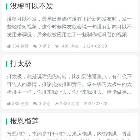
没梗可以不发
没梗可以不发，最早出自媒体没有正‌‌‌‌‌‌‌‌经新闻发布时，发一
些轻松短视频，这个时候网友就会说一句没有新闻可以不
发用来调侃，后来就被应用在了一些制作梗科普的视频博
主身上，其实这句话也不算是批评，更多的是带有玩梗的
384 点赞
0 评论
1499 浏览
2024-02-29
意味。“解梗博主”的嘲讽发言，指各类梗科普相关的作者
由于“梗荒”，找不到可以科普的新梗，只好发一些烂梗、
打太极
破梗、旧梗来敷衍了事，不被认可时，网友们就会评论一
句“没梗可以不发”。
打太极，就是说话兜兜转转，比如要逃避重点，有什么不
可告人的事情，推诿拖拉推卸责任。像在练习太极中的太
极推手一样，你推来我让去，你让来我推去。暗指做事情
推来推去，不明确表态，避重就轻含糊不说实话。
385 点赞
0 评论
2434 浏览
2024-02-28
报恩榴莲
报恩榴莲，指的是打开榴莲后果房饱满，内馅饱满、香甜