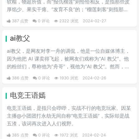
软糯，物超所值，而“报仇榴莲”则恰恰相反，是指那些皮
厚馅少、果实干瘪、“发育不良”的；“榴莲刺客”则指那些
会挑榴莲的高手。
387 点赞
0 评论
2322 浏览
2024-02-27
ai教父
ai教父，是网友对李一舟的调侃，他是一位自媒体博主，
因为他把 AI 课卖得飞起，被网友们戏称为“AI 教父”。他
的粉丝们，尊称他为“舟哥”，视他为“AI 教父”。然而，质
疑声从未停止。有人说他是割韭菜的“知识网红”，有人说
386 点赞
0 评论
1930 浏览
2024-02-26
他的课程是“智商税”。
电竞王语嫣
电竞王语嫣，是指只会哔哔，实战不行的电竞玩家。因某
主播@小团团打永劫无间自称“电竞王语嫣”，实际却是战
五渣，该词再次进入人们视野。
385 点赞
0 评论
1972 浏览
2024-02-24