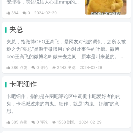
安理得，表达说话人心里mmp的心
情。这里的“痛”含有“内疚、愧疚、
384
0
2024-02-29
不好意思”等含义，并不是“疼痛”的
意思。网络上主要用于吐槽别人不
夹总
会内疚吗，来源于热图鹦鹉兄弟表
情包，火于知乎，该词也被《咬文
夹总，指微博CEO王高飞，是网友对他的调侃，之所以被
嚼字》评为2017年度十大流行语之
称之为“夹总”是源于微博用户的对此事件的吐槽。微博
一，现在多用于聊天中的表情包。
ceo王高飞的微博名叫做来去之间，原本是叫来总的。因
为来字去掉一竖之后是“夹”，并且微博把屏蔽敏感字的行
386 点赞
0 评论
2443 浏览
2024-02-29
为称为“夹”，所以来去之间喜提夹总这一称号。
卡吧细作
卡吧细作，指的是在图吧评论区中调侃卡吧爱好者的内
鬼，卡吧派过来的内鬼。细作，就是“内鬼、奸细”的意
思。
385 点赞
0 评论
1538 浏览
2024-02-29