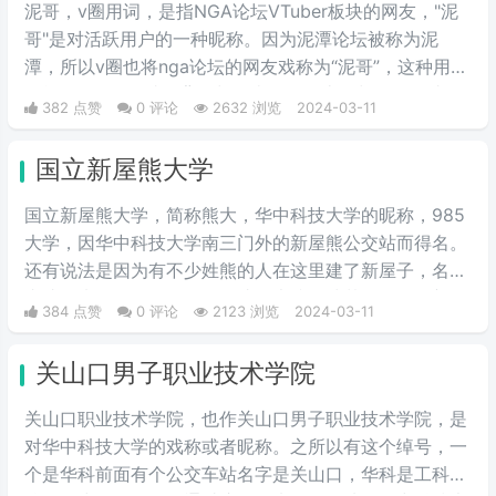
泥哥，v圈用词，是指NGA论坛VTuber板块的网友，"泥
哥"是对活跃用户的一种昵称。因为泥潭论坛被称为泥
潭，所以v圈也将nga论坛的网友戏称为“泥哥”，这种用法
可能源自nga网站的背景颜色类似于泥土的颜色，因此用
382 点赞
0 评论
2632 浏览
2024-03-11
户们开始将这些常驻者称为"泥哥"。
国立新屋熊大学
国立新屋熊大学，简称熊大，华中科技大学的昵称，985
大学，因华中科技大学南三门外的新屋熊公交站而得名。
还有说法是因为有不少姓熊的人在这里建了新屋子，名字
由此而来。具体原因是否如此，也搞不清楚了。但是新屋
384 点赞
0 评论
2123 浏览
2024-03-11
熊大学的名字，比这个985大学更广为人知的外号“关山口
职业技术学院”，帅气多了。
关山口男子职业技术学院
关山口职业技术学院，也作关山口男子职业技术学院，是
对华中科技大学的戏称或者昵称。之所以有这个绰号，一
个是华科前面有个公交车站名字是关山口，华科是工科院