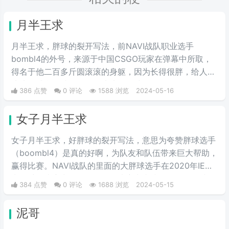
月半王求
月半王求，胖球的裂开写法，前NAVI战队职业选手
bombl4的外号，来源于中国CSGO玩家在弹幕中所取，
得名于他二百多斤圆滚滚的身躯，因为长得很胖，给人圆
滚滚的感觉，就像一个圆滚滚的胖球。
386 点赞
0 评论
1588 浏览
2024-05-16
女子月半王求
女子月半王求，好胖球的裂开写法，意思为夸赞胖球选手
（boombl4）是真的好啊，为队友和队伍带来巨大帮助，
赢得比赛。NAVI战队的里面的大胖球选手在2020年IEM
卡托维兹比赛中超级发挥，在决赛中直接化身邪恶胖球，
384 点赞
0 评论
1688 浏览
2024-05-15
带领NAVI战队战胜A队和G2，夺得冠军。
泥哥