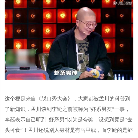
这个梗是来自《脱口秀大会》，大家都被孟川的科普到
了新知识，孟川谈到李诞之前被称为“虾系男友”一事，
李诞表示自己听到“虾系男”以为是夸奖，没想到竟是“去
头可食”！孟川还说别人身材是有马甲线，而李诞的是虾