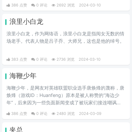
校，女少男多。人们通过这个梗来开玩笑地将华中科技大
386 点赞
0 评论
2692 浏览
2024-03-10
学称作关山口男子职业技术学院。所以有了这个江湖绰
号。
浪里小白龙
浪里小白龙，作为网络语，浪里小白龙是指阅女无数的情
场老手。代表人物是吕子乔、大师兄，这也是他的绰号。
383 点赞
0 评论
2736 浏览
2024-03-10
海鞭少年
海鞭少年，是网友对英雄联盟职业选手唐焕烽的蔑称，唐
焕烽（游戏ID：Huanfeng）原本是被人称赞的“海边少
年”，后来因为一些负面新闻变成了被玩家们接连嘲讽
的“海鞭少年”。
386 点赞
0 评论
2480 浏览
2024-03-09
夹总