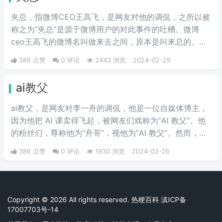
夹总，指微博CEO王高飞，是网友对他的调侃，之所以被
称之为“夹总”是源于微博用户的对此事件的吐槽。微博
ceo王高飞的微博名叫做来去之间，原本是叫来总的。因
为来字去掉一竖之后是“夹”，并且微博把屏蔽敏感字的行
386 点赞
0 评论
2443 浏览
2024-02-29
为称为“夹”，所以来去之间喜提夹总这一称号。
ai教父
ai教父，是网友对李一舟的调侃，他是一位自媒体博主，
因为他把 AI 课卖得飞起，被网友们戏称为“AI 教父”。他
的粉丝们，尊称他为“舟哥”，视他为“AI 教父”。然而，质
疑声从未停止。有人说他是割韭菜的“知识网红”，有人说
386 点赞
0 评论
1930 浏览
2024-02-26
他的课程是“智商税”。
Copyright © 2026 All rights reserved. 热梗百科
滇ICP备
17007703号-14