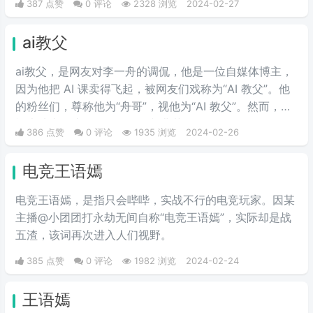
387 点赞
0 评论
2328 浏览
2024-02-27
ai教父
ai教父，是网友对李一舟的调侃，他是一位自媒体博主，
因为他把 AI 课卖得飞起，被网友们戏称为“AI 教父”。他
的粉丝们，尊称他为“舟哥”，视他为“AI 教父”。然而，质
疑声从未停止。有人说他是割韭菜的“知识网红”，有人说
386 点赞
0 评论
1935 浏览
2024-02-26
他的课程是“智商税”。
电竞王语嫣
电竞王语嫣，是指只会哔哔，实战不行的电竞玩家。因某
主播@小团团打永劫无间自称“电竞王语嫣”，实际却是战
五渣，该词再次进入人们视野。
385 点赞
0 评论
1982 浏览
2024-02-24
王语嫣