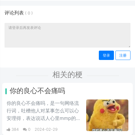
评论列表
(
0
)
登录
注册
相关的梗
你的良心不会痛吗
你的良心不会痛吗，是一句网络流
行词，吐槽他人对某事怎么可以心
安理得，表达说话人心里mmp的心
情。这里的“痛”含有“内疚、愧疚、
384
0
2024-02-29
不好意思”等含义，并不是“疼痛”的