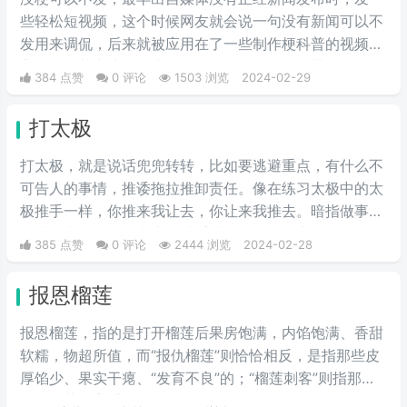
些轻松短视频，这个时候网友就会说一句没有新闻可以不
发用来调侃，后来就被应用在了一些制作梗科普的视频博
主身上，其实这句话也不算是批评，更多的是带有玩梗的
384 点赞
0 评论
1503 浏览
2024-02-29
意味。“解梗博主”的嘲讽发言，指各类梗科普相关的作者
由于“梗荒”，找不到可以科普的新梗，只好发一些烂梗、
打太极
破梗、旧梗来敷衍了事，不被认可时，网友们就会评论一
句“没梗可以不发”。
打太极，就是说话兜兜转转，比如要逃避重点，有什么不
可告人的事情，推诿拖拉推卸责任。像在练习太极中的太
极推手一样，你推来我让去，你让来我推去。暗指做事情
推来推去，不明确表态，避重就轻含糊不说实话。
385 点赞
0 评论
2444 浏览
2024-02-28
报恩榴莲
报恩榴莲，指的是打开榴莲后果房饱满，内馅饱满、香甜
软糯，物超所值，而“报仇榴莲”则恰恰相反，是指那些皮
厚馅少、果实干瘪、“发育不良”的；“榴莲刺客”则指那些
会挑榴莲的高手。