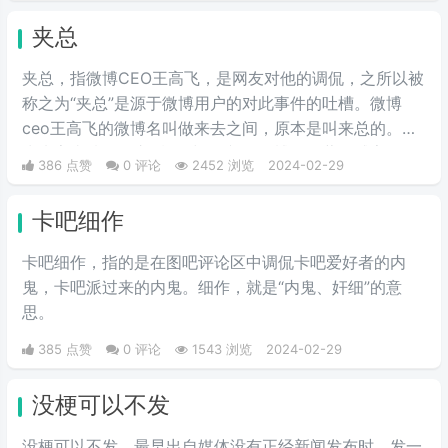
意思。网络上主要用于吐槽别人不
夹总
会内疚吗，来源于热图鹦鹉兄弟表
情包，火于知乎，该词也被《咬文
夹总，指微博CEO王高飞，是网友对他的调侃，之所以被
嚼字》评为2017年度十大流行语之
称之为“夹总”是源于微博用户的对此事件的吐槽。微博
一，现在多用于聊天中的表情包。
ceo王高飞的微博名叫做来去之间，原本是叫来总的。因
为来字去掉一竖之后是“夹”，并且微博把屏蔽敏感字的行
386 点赞
0 评论
2452 浏览
2024-02-29
为称为“夹”，所以来去之间喜提夹总这一称号。
卡吧细作
卡吧细作，指的是在图吧评论区中调侃卡吧爱好者的内
鬼，卡吧派过来的内鬼。细作，就是“内鬼、奸细”的意
思。
385 点赞
0 评论
1543 浏览
2024-02-29
没梗可以不发
没梗可以不发，最早出自媒体没有正‌‌‌‌‌‌‌‌经新闻发布时，发一