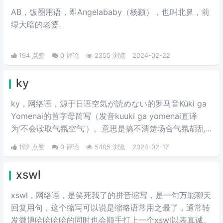
AB，饭圈用语，即Angelababy（杨颖），也叫北鼻，前
绿大暗的老婆。​
194 点赞
0 评论
2355 浏览
2024-02-22
ky
ky，网络语，源于日语空気が読めない的罗马音Kūki ga
Yomenai的首字母简写（发音kuuki ga yomenai直译
为‘不会读取气氛空气’）。意思是搞不清楚场合气氛胡乱
发言而扫了大家兴致的行为。
192 点赞
0 评论
5405 浏览
2024-02-17
xswl
xswl，网络语，是笑死我了的拼音缩写，是一句万能聊天
回复用句，这个缩写可以说是缩略语常用之最了，通常转
发微博哈哈哈哈的同时也会顺手打上一个xswl以表真诚。