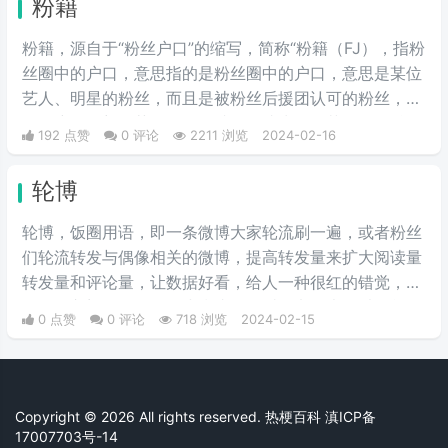
粉籍
粉籍，源自于“粉丝户口”的缩写，简称“粉籍（FJ），指粉
丝圈中的户口，意思指的是粉丝圈中的户口，意思是某位
艺人、明星的粉丝，而且是被粉丝后援团认可的粉丝，类
似于户口。想要获得粉籍，就需要成为一个艺人的粉丝，
192 点赞
0 评论
2211 浏览
2024-02-16
并对他的作品、代言进行推广、支持，表达喜爱，直到获
得其他粉丝的认可，就属于领到了粉籍。
轮博
轮博，饭圈用语，即一条微博大家轮流刷一遍，或者粉丝
们轮流转发与偶像相关的微博，提高转发量来扩大阅读量
转发量和评论量，让数据好看，给人一种很红的错觉，这
是饭圈入门操作，动动小指头，用爱发电。也可以简单理
0 点赞
0 评论
718 浏览
2024-02-15
解为微博刷流量的行为。
Copyright © 2026 All rights reserved. 热梗百科
滇ICP备
17007703号-14