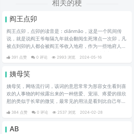
相关的梗
阎王点卯
阎王点卯，点卯的读音是：diǎnmǎo，这是一个民间传
说，就是说阎王爷每隔九年就会翻阅生死簿点一次卯，凡
被点到卯的人都会被阎王爷收入地府，作为一些地府人
员。在地府报道上，最近被大家用视频的形式完美的演绎
391 点赞
0 评论
2993 浏览
2024-05-16
了出来。
姨母笑
姨母笑，网络流行词，该词的意思常常为形容女生看到喜
欢的人事物的时候露出来的一种慈爱、宠溺、疼爱的很欣
慰的类似于长辈的微笑，最常见的用法是看到比自己年轻
的男爱豆时露出的花痴笑来，对方很可爱很招人喜欢。简
384 点赞
0 评论
2537 浏览
2024-02-28
单说来就是当花痴女‌‌‌‌‌‌生看到小鲜肉爱豆时露出的贪婪宠
溺，癫狂慈祥的笑容，而“姨母”这个词是用来调侃女生的
AB
年长。