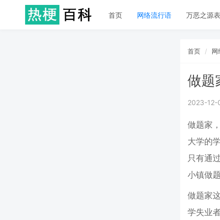
首页
网络流行语
万恶之源
首页
网
做题
2023-12-
做题家
大学的
只有通
小镇做
做题家这
学失业