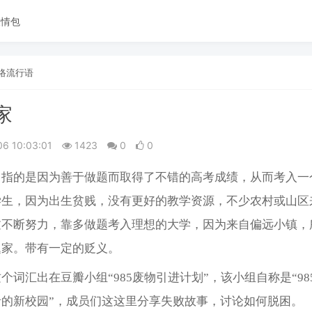
表情包
络流行语
家
06 10:03:01
1423
0
0
，指的是因为善于做题而取得了不错的高考成绩，从而考入一
学生，因为出生贫贱，没有更好的教学资源，不少农村或山区
过不断努力，靠多做题考入理想的大学，因为来自偏远小镇，
题家。带有一定的贬义。
个词汇出在豆瓣小组“985废物引进计划”，该小组自称是“985.
者的新校园”，成员们这这里分享失败故事，讨论如何脱困。