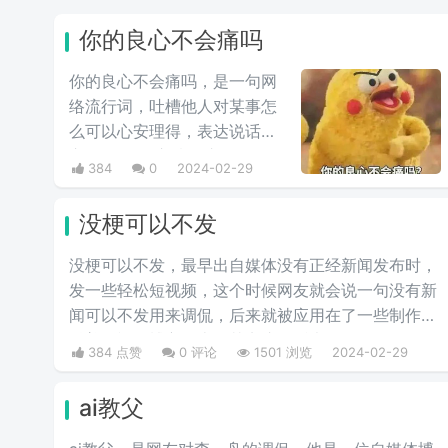
你的良心不会痛吗
你的良心不会痛吗，是一句网
络流行词，吐槽他人对某事怎
么可以心安理得，表达说话人
心里mmp的心情。这里
384
0
2024-02-29
的“痛”含有“内疚、愧疚、不好
意思”等含义，并不是“疼痛”的
没梗可以不发
意思。网络上主要用于吐槽别
人不会内疚吗，来源于热图鹦
没梗可以不发，最早出自媒体没有正‌‌‌‌‌‌‌‌经新闻发布时，
鹉兄弟表情包，火于知乎，该
发一些轻松短视频，这个时候网友就会说一句没有新
词也被《咬文嚼字》评为2017
闻可以不发用来调侃，后来就被应用在了一些制作梗
年度十大流行语之一，现在多
科普的视频博主身上，其实这句话也不算是批评，更
384 点赞
0 评论
1501 浏览
2024-02-29
用于聊天中的表情包。
多的是带有玩梗的意味。“解梗博主”的嘲讽发言，指
各类梗科普相关的作者由于“梗荒”，找不到可以科普
ai教父
的新梗，只好发一些烂梗、破梗、旧梗来敷衍了事，
不被认可时，网友们就会评论一句“没梗可以不发”。