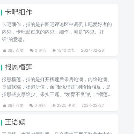
卡吧细作
卡吧细作，指的是在图吧评论区中调侃卡吧爱好者的
内鬼，卡吧派过来的内鬼。细作，就是“内鬼、奸
细”的意思。
385 点赞
0 评论
1540 浏览
2024-02-29
报恩榴莲
报恩榴莲，指的是打开榴莲后果房饱满，内馅饱满、
香甜软糯，物超所值，而“报仇榴莲”则恰恰相反，是
指那些皮厚馅少、果实干瘪、“发育不良”的；“榴莲刺
客”则指那些会挑榴莲的高手。
387 点赞
0 评论
2325 浏览
2024-02-27
王语嫣