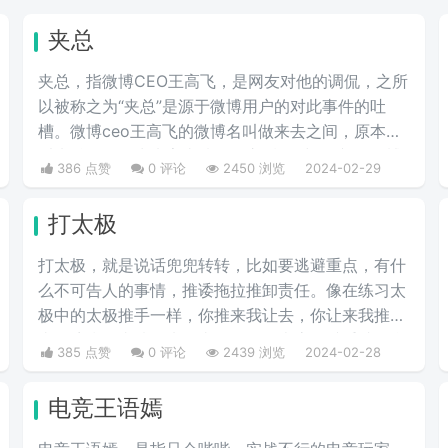
夹总
夹总，指微博CEO王高飞，是网友对他的调侃，之所
以被称之为“夹总”是源于微博用户的对此事件的吐
槽。微博ceo王高飞的微博名叫做来去之间，原本是
叫来总的。因为来字去掉一竖之后是“夹”，并且微博
386 点赞
0 评论
2450 浏览
2024-02-29
把屏蔽敏感字的行为称为“夹”，所以来去之间喜提夹
总这一称号。
打太极
打太极，就是说话兜兜转转，比如要逃避重点，有什
么不可告人的事情，推诿拖拉推卸责任。像在练习太
极中的太极推手一样，你推来我让去，你让来我推
去。暗指做事情推来推去，不明确表态，避重就轻含
385 点赞
0 评论
2439 浏览
2024-02-28
糊不说实话。
电竞王语嫣