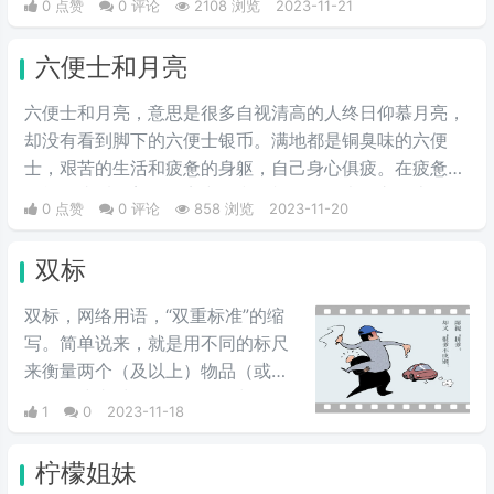
0 点赞
0 评论
2108 浏览
2023-11-21
为通行的社交语言，认为可以缓解人与人之间关系，避免
不必要的麻烦，但也有网友认为，这种加注释的“独白
六便士和月亮
式”网络文学会给人带来焦虑感。
六便士和月亮，意思是很多自视清高的人终日仰慕月亮，
却没有看到脚下的六便士银币。满地都是铜臭味的六便
士，艰苦的生活和疲惫的身躯，自己身心俱疲。在疲惫之
余能抬头看到美丽的夜空，和那耀眼的月光。六便士是现
0 点赞
0 评论
858 浏览
2023-11-20
实物质，是眼前的苟且，是我们为了三斗米奋斗的每天，
是金钱社会的代名词，而月亮是人间理想，是诗和远方的
双标
田野。
双标，网络用语，“‌‌‌‌‌‌‌‌‌‌双重标准”的缩
写。简单说来，就是用不同的标尺
来衡量两个（及以上）物品（或事
件）。或者对人有不同的评判标
1
0
2023-11-18
准，比如对自己和对别人的标准不
一样（对别人要求高对自己低）。
柠檬姐妹
或者说对同一性质的事情，会根据