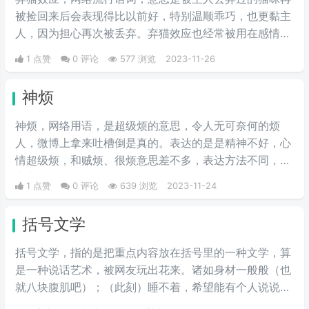
被捡回来后会表现得比以前好，特别温顺乖巧，也更黏主
人，因为担心再次被丢弃。弃猫效应也经常被用在感情
中，在感情中是指一个人被甩之后，如果有机会复合，会
1 点赞
0 评论
577 浏览
2023-11-26
尽力地表现成对方喜欢的样子，因为怕再次被甩。
神烦
神烦，网络用语，是超级烦的意思，令人无可奈何的烦
人，微博上拿来吐槽倒是真的。表达的是是精神不好，心
情超级烦，和贼烦、很烦意思差不多，表达方法不同，意
义实际是一样。
1 点赞
0 评论
639 浏览
2023-11-24
括号文学
括号文学，指的是把重点内容放在括号里的一种文学，算
是一种说话艺术，被网友玩出花来。诸如身材一般般（也
就八块腹肌吧）；（此刻）睡不着，希望能有个人说说话
（谁都行，聊不来的人除外）……应用自如的网友将其作