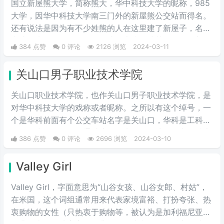
国立新屋熊大学，简称熊大，华中科技大学的昵称，985
大学，因华中科技大学南三门外的新屋熊公交站而得名。
还有说法是因为有不少姓熊的人在这里建了新屋子，名字
由此而来。具体原因是否如此，也搞不清楚了。但是新屋
384 点赞
0 评论
2126 浏览
2024-03-11
熊大学的名字，比这个985大学更广为人知的外号“关山口
职业技术学院”，帅气多了。
关山口男子职业技术学院
关山口职业技术学院，也作关山口男子职业技术学院，是
对华中科技大学的戏称或者昵称。之所以有这个绰号，一
个是华科前面有个公交车站名字是关山口，华科是工科院
校，女少男多。人们通过这个梗来开玩笑地将华中科技大
386 点赞
0 评论
2696 浏览
2024-03-10
学称作关山口男子职业技术学院。所以有了这个江湖绰
号。
Valley Girl
Valley Girl，字面意思为“山谷女孩、山谷女郎、村姑”，
在米国，这个词组通常用来代表家境富裕、打扮夸张、热
衷购物的女性（只热衷于购物等，被认为是加利福尼亚州