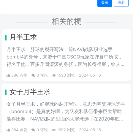
登录
注册
相关的梗
月半王求
月半王求，胖球的裂开写法，前NAVI战队职业选手
bombl4的外号，来源于中国CSGO玩家在弹幕中所取，
得名于他二百多斤圆滚滚的身躯，因为长得很胖，给人圆
滚滚的感觉，就像一个圆滚滚的胖球。
386 点赞
0 评论
1590 浏览
2024-05-16
女子月半王求
女子月半王求，好胖球的裂开写法，意思为夸赞胖球选手
（boombl4）是真的好啊，为队友和队伍带来巨大帮助，
赢得比赛。NAVI战队的里面的大胖球选手在2020年IEM
卡托维兹比赛中超级发挥，在决赛中直接化身邪恶胖球，
384 点赞
0 评论
1692 浏览
2024-05-15