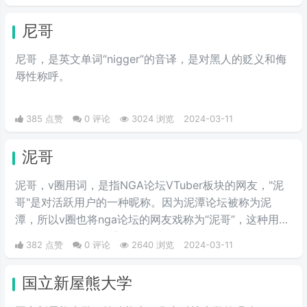
带领NAVI战队战胜A队和G2，夺得冠军。
尼哥
尼哥，是英文单词“nigger”的音译，是对黑人的贬义和侮
辱性称呼。
385 点赞
0 评论
3024 浏览
2024-03-11
泥哥
泥哥，v圈用词，是指NGA论坛VTuber板块的网友，"泥
哥"是对活跃用户的一种昵称。因为泥潭论坛被称为泥
潭，所以v圈也将nga论坛的网友戏称为“泥哥”，这种用法
可能源自nga网站的背景颜色类似于泥土的颜色，因此用
382 点赞
0 评论
2640 浏览
2024-03-11
户们开始将这些常驻者称为"泥哥"。
国立新屋熊大学