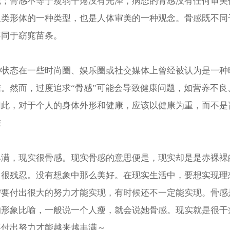
觉；骨感不等于瘦弱干瘪没有光泽，病态的骨感没有任何审美
人类形体的一种类型，也是人体审美的一种观念。骨感既不同
不同于窈窕苗条。
种状态在一些时尚圈、娱乐圈或社交媒体上曾经被认为是一种
。然而，过度追求“骨感”可能会导致健康问题，如营养不良
因此，对于个人的身体外形和健康，应该以健康为重，而不是
准
丰满，现实很骨感。现实骨感的意思便是，现实却是是赤裸裸
，很残忍。没有想象中那么美好。在现实生活中，要想实现理
需要付出很大的努力才能实现，有时候还不一定能实现。骨感
的形象比喻，一般说一个人瘦，就会说她骨感。现实就是很干
要付出努力才能越来越丰满～