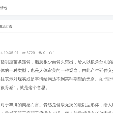
表情包
络流行语
24 10:05:01
6729
0
1
是指削瘦苗条露骨，脂肪很少而骨头突出，给人以棱角分明的
形体的一种类型，也是人体审美的一种观念，由此产生延伸义
往往表示对现实或是事情结局达不到某种期望的无奈。如“理
很骨感”，就是这个意思。
相对于丰满的肉感而言。骨感是健康无病的瘦削型形体，给人