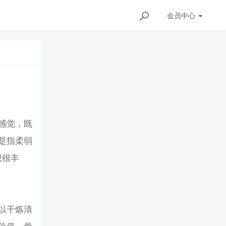
会员
中心
感觉，既
是指柔弱
想很丰
以干炼清