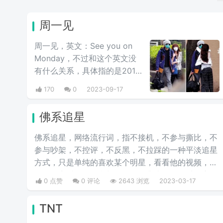
周一见
周一见，英文：See you on
Monday，不过和这个英文没
有什么关系，具体指的是2014
年的“文章姚笛周一见”事件，
170
0
2023-09-17
简单说就是明星文章在妻子马
伊琍生育期间出轨姚笛的行为
佛系追星
被狗仔卓伟曝光的事件，主角
为文章和姚笛，奠定了卓伟“第
佛系追星，网络流行词，指不接机，不参与撕比，不
一狗仔”的地位，也让主角团三
参与吵架，不控评，不反黑，不拉踩的一种平淡追星
人的命运发生了翻天覆地的变
方式，只是单纯的喜欢某个明星，看看他的视频，听
化。
听他的音乐，而不参与粉丝圈的撕比、控评以及应援
0 点赞
0 评论
2643 浏览
2023-03-17
等行为，是饭圈老粉的常见状态。
TNT