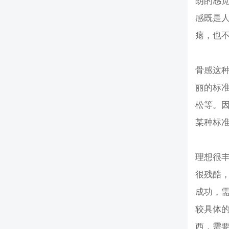
朗的感
感既是
瘪，也
骨感这
丽的标准
松等。
某种标
理想很
很残酷
成功，
较具体
西，需