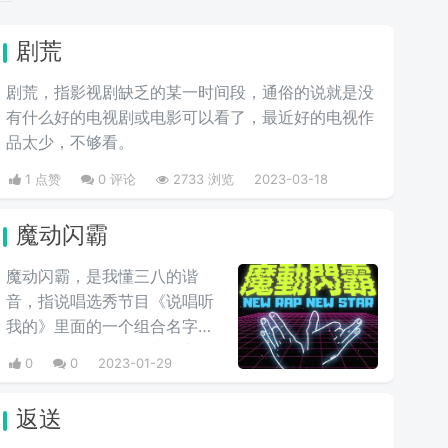
剧荒
剧荒，指影视剧缺乏的某一时间段，通俗的说就是没
有什么好的电视剧或电影可以看了，最近好的电视作
品太少，不够看。
1 点赞
0 评论
2733 浏览
2023-03-18
魔动闪霸
魔动闪霸，是我懂三八的谐
音，指‌‌‌‌‌‌‌‌‌说唱选秀节目《说唱听
我的》里面的一个组合名字。
由Smelly D、aZi组成。采用
0
0
2023-01-29
了“手势+Slogan”的双管齐下
模式，一句“New Rap New
返送
Star 魔动闪霸”配上魔性的手