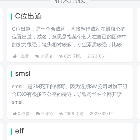
C位出道
C位出道，是一个合成词，直接翻译成站在最核心的
位置出道，成名，意思是指某个艺人在自己的团体中
的实力很强，镜头相对较多，专业素质较强，比较容
易被人记住的，是团队的灵魂中心人物。该词源于各
1 点赞
0 评论
825 浏览
2023-06-11
种团体选秀节目（如：《创造101》）的爆火。其中C
位就是（得到出道机会的）获胜团队中最核心，最厉
smsl
害的人。类似冠军。火于以《偶像练习生》为代表的
一系列网络偶像团体选拔节目。
smsl，是SM死了的缩写。因为近期SM公司对旗下组
合EXO有很多不公平的待遇，导致粉丝在全网开喷
smsl。
0 点赞
0 评论
1008 浏览
2023-02-12
elf