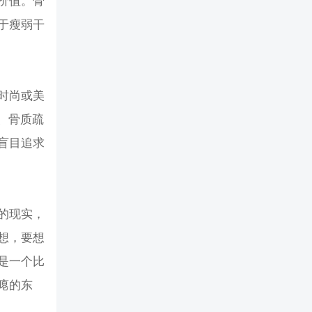
价值。骨
于瘦弱干
时尚或美
、骨质疏
盲目追求
的现实，
想，要想
是一个比
瘪的东