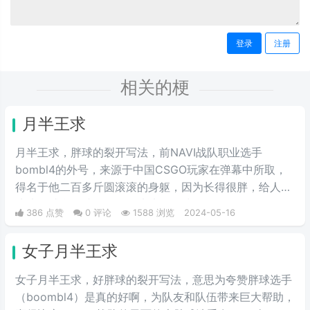
登录
注册
相关的梗
月半王求
月半王求，胖球的裂开写法，前NAVI战队职业选手
bombl4的外号，来源于中国CSGO玩家在弹幕中所取，
得名于他二百多斤圆滚滚的身躯，因为长得很胖，给人圆
滚滚的感觉，就像一个圆滚滚的胖球。
386 点赞
0 评论
1588 浏览
2024-05-16
女子月半王求
女子月半王求，好胖球的裂开写法，意思为夸赞胖球选手
（boombl4）是真的好啊，为队友和队伍带来巨大帮助，