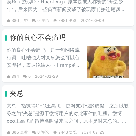
焕烽（游戏ID：Huanfeng）原本是被人称赞的“海边少
年”，后来因为一些负面新闻变成了被玩家们接连嘲讽
的“海鞭少年”。
386 点赞
0 评论
2481 浏览
2024-03-09
你的良心不会痛吗
你的良心不会痛吗，是一句网络流
行词，吐槽他人对某事怎么可以心
安理得，表达说话人心里mmp的心
情。这里的“痛”含有“内疚、愧疚、
384
0
2024-02-29
不好意思”等含义，并不是“疼痛”的
意思。网络上主要用于吐槽别人不
夹总
会内疚吗，来源于热图鹦鹉兄弟表
情包，火于知乎，该词也被《咬文
夹总，指微博CEO王高飞，是网友对他的调侃，之所以被
嚼字》评为2017年度十大流行语之
称之为“夹总”是源于微博用户的对此事件的吐槽。微博
一，现在多用于聊天中的表情包。
ceo王高飞的微博名叫做来去之间，原本是叫来总的。因
为来字去掉一竖之后是“夹”，并且微博把屏蔽敏感字的行
386 点赞
0 评论
2443 浏览
2024-02-29