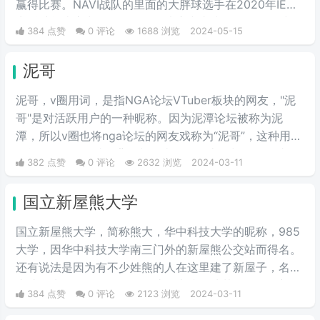
赢得比赛。NAVI战队的里面的大胖球选手在2020年IEM
卡托维兹比赛中超级发挥，在决赛中直接化身邪恶胖球，
384 点赞
0 评论
1688 浏览
2024-05-15
带领NAVI战队战胜A队和G2，夺得冠军。
泥哥
泥哥，v圈用词，是指NGA论坛VTuber板块的网友，"泥
哥"是对活跃用户的一种昵称。因为泥潭论坛被称为泥
潭，所以v圈也将nga论坛的网友戏称为“泥哥”，这种用法
可能源自nga网站的背景颜色类似于泥土的颜色，因此用
382 点赞
0 评论
2632 浏览
2024-03-11
户们开始将这些常驻者称为"泥哥"。
国立新屋熊大学
国立新屋熊大学，简称熊大，华中科技大学的昵称，985
大学，因华中科技大学南三门外的新屋熊公交站而得名。
还有说法是因为有不少姓熊的人在这里建了新屋子，名字
由此而来。具体原因是否如此，也搞不清楚了。但是新屋
384 点赞
0 评论
2123 浏览
2024-03-11
熊大学的名字，比这个985大学更广为人知的外号“关山口