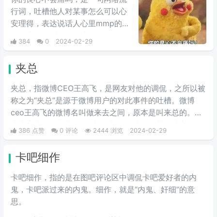
行词，吐槽他人对某事怎么可以心
安理得，表达说话人心里mmp的心
情。这里的“痛”含有“内疚、愧疚、
384
0
2024-02-29
不好意思”等含义，并不是“疼痛”的
意思。网络上主要用于吐槽别人不
夹总
会内疚吗，来源于热图鹦鹉兄弟表
情包，火于知乎，该词也被《咬文
夹总，指微博CEO王高飞，是网友对他的调侃，之所以被
嚼字》评为2017年度十大流行语之
称之为“夹总”是源于微博用户的对此事件的吐槽。微博
一，现在多用于聊天中的表情包。
ceo王高飞的微博名叫做来去之间，原本是叫来总的。因
为来字去掉一竖之后是“夹”，并且微博把屏蔽敏感字的行
386 点赞
0 评论
2444 浏览
2024-02-29
为称为“夹”，所以来去之间喜提夹总这一称号。
卡吧细作
卡吧细作，指的是在图吧评论区中调侃卡吧爱好者的内
鬼，卡吧派过来的内鬼。细作，就是“内鬼、奸细”的意
思。