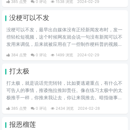
385 点赞
0 评论
1538 浏览
2024-02-29
没梗可以不发
没梗可以不发，最早出自媒体没有正‌‌‌‌‌‌‌‌经新闻发布时，发一
些轻松短视频，这个时候网友就会说一句没有新闻可以不
发用来调侃，后来就被应用在了一些制作梗科普的视频博
主身上，其实这句话也不算是批评，更多的是带有玩梗的
384 点赞
0 评论
1499 浏览
2024-02-29
意味。“解梗博主”的嘲讽发言，指各类梗科普相关的作者
由于“梗荒”，找不到可以科普的新梗，只好发一些烂梗、
打太极
破梗、旧梗来敷衍了事，不被认可时，网友们就会评论一
句“没梗可以不发”。
打太极，就是说话兜兜转转，比如要逃避重点，有什么不
可告人的事情，推诿拖拉推卸责任。像在练习太极中的太
极推手一样，你推来我让去，你让来我推去。暗指做事情
推来推去，不明确表态，避重就轻含糊不说实话。
385 点赞
0 评论
2434 浏览
2024-02-28
报恩榴莲