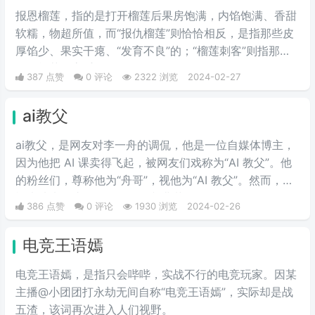
报恩榴莲，指的是打开榴莲后果房饱满，内馅饱满、香甜
软糯，物超所值，而“报仇榴莲”则恰恰相反，是指那些皮
厚馅少、果实干瘪、“发育不良”的；“榴莲刺客”则指那些
会挑榴莲的高手。
387 点赞
0 评论
2322 浏览
2024-02-27
ai教父
ai教父，是网友对李一舟的调侃，他是一位自媒体博主，
因为他把 AI 课卖得飞起，被网友们戏称为“AI 教父”。他
的粉丝们，尊称他为“舟哥”，视他为“AI 教父”。然而，质
疑声从未停止。有人说他是割韭菜的“知识网红”，有人说
386 点赞
0 评论
1930 浏览
2024-02-26
他的课程是“智商税”。
电竞王语嫣
电竞王语嫣，是指只会哔哔，实战不行的电竞玩家。因某
主播@小团团打永劫无间自称“电竞王语嫣”，实际却是战
五渣，该词再次进入人们视野。