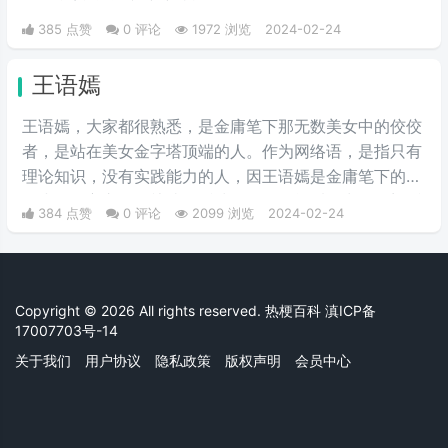
385 点赞
0 评论
1972 浏览
2024-02-24
王语嫣
王语嫣，大家都很熟悉，是金庸笔下那无数美女中的佼佼
者，是站在美女金字塔顶端的人。作为网络语，是指只有
理论知识，没有实践能力的人，因王语嫣是金庸笔下的武
侠小说女主之一，熟读各派武学秘笈，能看得出各个门派
384 点赞
0 评论
2099 浏览
2024-02-24
的武功招式，是一位武学理论家，却完全不会武功，适合
纸上谈兵。如“说唱界王语嫣”，是指rapper《中国有嘻
哈》导师吴某凡，他有着丰富的嘻哈知识和经验，但在实
践环节中的发挥却饱受争议，如"电竞王语嫣"是指只会哔
Copyright © 2026 All rights reserved. 热梗百科
滇ICP备
哔，实战不行的电竞玩家。
17007703号-14
关于我们
用户协议
隐私政策
版权声明
会员中心