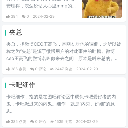
安理得，表达说话人心里mmp的心
情。这里的“痛”含有“内疚、愧疚、
384
0
2024-02-29
不好意思”等含义，并不是“疼痛”的
意思。网络上主要用于吐槽别人不
夹总
会内疚吗，来源于热图鹦鹉兄弟表
情包，火于知乎，该词也被《咬文
夹总，指微博CEO王高飞，是网友对他的调侃，之所以被
嚼字》评为2017年度十大流行语之
称之为“夹总”是源于微博用户的对此事件的吐槽。微博
一，现在多用于聊天中的表情包。
ceo王高飞的微博名叫做来去之间，原本是叫来总的。因
为来字去掉一竖之后是“夹”，并且微博把屏蔽敏感字的行
386 点赞
0 评论
2447 浏览
2024-02-29
为称为“夹”，所以来去之间喜提夹总这一称号。
卡吧细作
卡吧细作，指的是在图吧评论区中调侃卡吧爱好者的内
鬼，卡吧派过来的内鬼。细作，就是“内鬼、奸细”的意
思。
385 点赞
0 评论
1539 浏览
2024-02-29