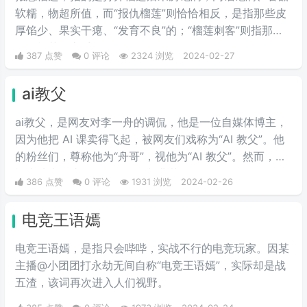
软糯，物超所值，而“报仇榴莲”则恰恰相反，是指那些皮
厚馅少、果实干瘪、“发育不良”的；“榴莲刺客”则指那些
会挑榴莲的高手。
387 点赞
0 评论
2324 浏览
2024-02-27
ai教父
ai教父，是网友对李一舟的调侃，他是一位自媒体博主，
因为他把 AI 课卖得飞起，被网友们戏称为“AI 教父”。他
的粉丝们，尊称他为“舟哥”，视他为“AI 教父”。然而，质
疑声从未停止。有人说他是割韭菜的“知识网红”，有人说
386 点赞
0 评论
1931 浏览
2024-02-26
他的课程是“智商税”。
电竞王语嫣
电竞王语嫣，是指只会哔哔，实战不行的电竞玩家。因某
主播@小团团打永劫无间自称“电竞王语嫣”，实际却是战
五渣，该词再次进入人们视野。