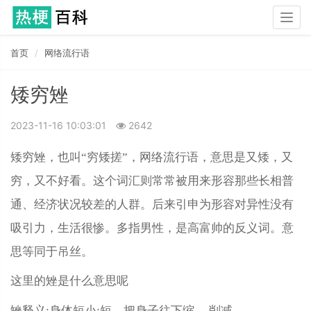
Togg
navig
首页
网络流行语
矮穷矬
2023-11-16 10:03:01
2642
矮穷矬，也叫“穷矮搓”，网络流行语，意思是又矮，又
穷，又不好看。这个词汇则常常被用来形容那些长相普
通、经济状况较差的人群。后来引申为形容对异性没有
吸引力，生活很惨。多指男性，是高富帅的反义词。意
思等同于吊丝。
这里的矬是什么意思呢
矬释义:身体短小;短。把身子往下缩。 削减。