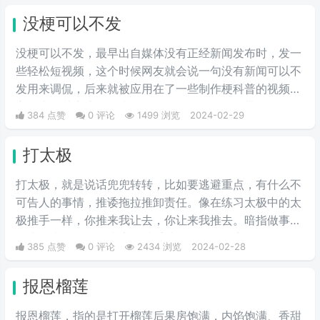
没梗可以不发
没梗可以不发，最早出自媒体没有正‌‌‌‌‌‌‌‌经新闻发布时，发一
些轻松短视频，这个时候网友就会说一句没有新闻可以不
发用来调侃，后来就被应用在了一些制作梗科普的视频博
主身上，其实这句话也不算是批评，更多的是带有玩梗的
384 点赞
0 评论
1499 浏览
2024-02-29
意味。“解梗博主”的嘲讽发言，指各类梗科普相关的作者
由于“梗荒”，找不到可以科普的新梗，只好发一些烂梗、
打太极
破梗、旧梗来敷衍了事，不被认可时，网友们就会评论一
句“没梗可以不发”。
打太极，就是说话兜兜转转，比如要逃避重点，有什么不
可告人的事情，推诿拖拉推卸责任。像在练习太极中的太
极推手一样，你推来我让去，你让来我推去。暗指做事情
推来推去，不明确表态，避重就轻含糊不说实话。
385 点赞
0 评论
2434 浏览
2024-02-28
报恩榴莲
报恩榴莲，指的是打开榴莲后果房饱满，内馅饱满、香甜