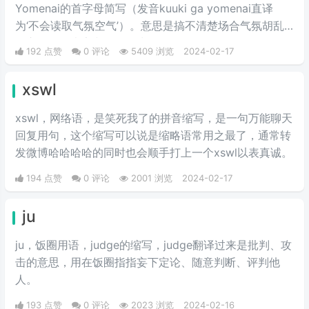
Yomenai的首字母简写（发音kuuki ga yomenai直译
为‘不会读取气氛空气’）。意思是搞不清楚场合气氛胡乱
发言而扫了大家兴致的行为。
192 点赞
0 评论
5409 浏览
2024-02-17
xswl
xswl，网络语，是笑死我了的拼音缩写，是一句万能聊天
回复用句，这个缩写可以说是缩略语常用之最了，通常转
发微博哈哈哈哈的同时也会顺手打上一个xswl以表真诚。
194 点赞
0 评论
2001 浏览
2024-02-17
ju
ju，饭圈用语，judge的缩写，judge翻译过来是批判、攻
击的意思，用在饭圈指指妄下定论、随意判断、评判他
人。
193 点赞
0 评论
2023 浏览
2024-02-16