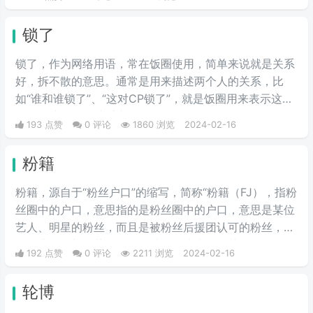
锁了
锁了，作为网络用语，常在饭圈使用，简单来说就是关系
好，拆不散的意思。通常是用来描述两个人的关系，比
如“谁和谁锁了”、“这对CP锁了”，就是饭圈用来表示这两
个人情谊很深，关系十分好，锁住了，拆不散了。
193 点赞
0 评论
1860 浏览
2024-02-16
粉籍
粉籍，源自于“粉丝户口”的缩写，简称“粉籍（FJ），指粉
丝圈中的户口，意思指的是粉丝圈中的户口，意思是某位
艺人、明星的粉丝，而且是被粉丝后援团认可的粉丝，类
似于户口。想要获得粉籍，就需要成为一个艺人的粉丝，
192 点赞
0 评论
2211 浏览
2024-02-16
并对他的作品、代言进行推广、支持，表达喜爱，直到获
得其他粉丝的认可，就属于领到了粉籍。
轮博