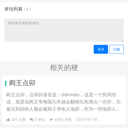
评论列表
(
0
)
登录
注册
相关的梗
阎王点卯
阎王点卯，点卯的读音是：diǎnmǎo，这是一个民间传
说，就是说阎王爷每隔九年就会翻阅生死簿点一次卯，凡
被点到卯的人都会被阎王爷收入地府，作为一些地府人
员。在地府报道上，最近被大家用视频的形式完美的演绎
391 点赞
0 评论
2993 浏览
2024-05-16
了出来。