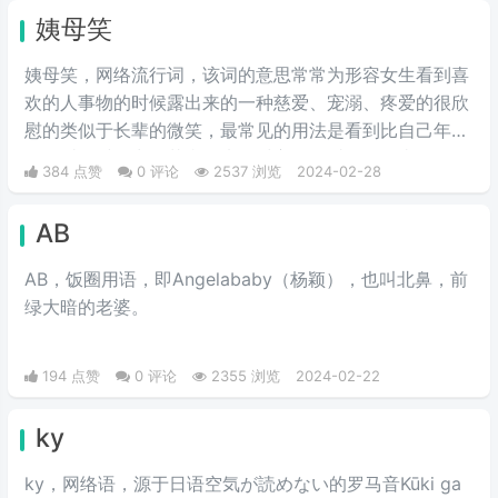
姨母笑
姨母笑，网络流行词，该词的意思常常为形容女生看到喜
欢的人事物的时候露出来的一种慈爱、宠溺、疼爱的很欣
慰的类似于长辈的微笑，最常见的用法是看到比自己年轻
的男爱豆时露出的花痴笑来，对方很可爱很招人喜欢。简
384 点赞
0 评论
2537 浏览
2024-02-28
单说来就是当花痴女‌‌‌‌‌‌生看到小鲜肉爱豆时露出的贪婪宠
溺，癫狂慈祥的笑容，而“姨母”这个词是用来调侃女生的
AB
年长。
AB，饭圈用语，即Angelababy（杨颖），也叫北鼻，前
绿大暗的老婆。​
194 点赞
0 评论
2355 浏览
2024-02-22
ky
ky，网络语，源于日语空気が読めない的罗马音Kūki ga