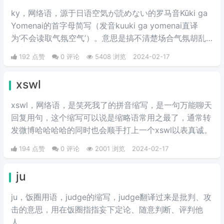
ky，网络语，源于日语空気が読めない的罗马音Kūki ga
Yomenai的首字母简写（发音kuuki ga yomenai直译
为‘不会读取气氛空气’）。意思是搞不清楚场合气氛胡乱
发言而扫了大家兴致的行为。
192 点赞
0 评论
5408 浏览
2024-02-17
xswl
xswl，网络语，是笑死我了的拼音缩写，是一句万能聊天
回复用句，这个缩写可以说是缩略语常用之最了，通常转
发微博哈哈哈哈的同时也会顺手打上一个xswl以表真诚。
194 点赞
0 评论
2001 浏览
2024-02-17
ju
ju，饭圈用语，judge的缩写，judge翻译过来是批判、攻
击的意思，用在饭圈指指妄下定论、随意判断、评判他
人。