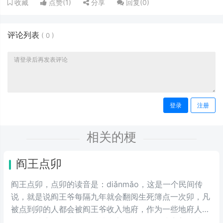
点赞(
1
)
分享
回复(
0
)
收藏
评论列表
(
0
)
登录
注册
相关的梗
阎王点卯
阎王点卯，点卯的读音是：diǎnmǎo，这是一个民间传
说，就是说阎王爷每隔九年就会翻阅生死簿点一次卯，凡
被点到卯的人都会被阎王爷收入地府，作为一些地府人
员。在地府报道上，最近被大家用视频的形式完美的演绎