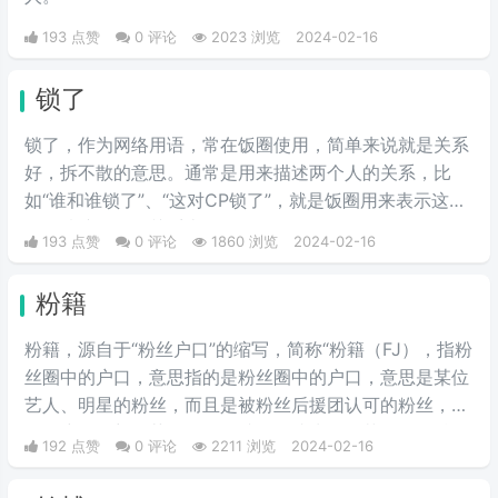
193 点赞
0 评论
2023 浏览
2024-02-16
锁了
锁了，作为网络用语，常在饭圈使用，简单来说就是关系
好，拆不散的意思。通常是用来描述两个人的关系，比
如“谁和谁锁了”、“这对CP锁了”，就是饭圈用来表示这两
个人情谊很深，关系十分好，锁住了，拆不散了。
193 点赞
0 评论
1860 浏览
2024-02-16
粉籍
粉籍，源自于“粉丝户口”的缩写，简称“粉籍（FJ），指粉
丝圈中的户口，意思指的是粉丝圈中的户口，意思是某位
艺人、明星的粉丝，而且是被粉丝后援团认可的粉丝，类
似于户口。想要获得粉籍，就需要成为一个艺人的粉丝，
192 点赞
0 评论
2211 浏览
2024-02-16
并对他的作品、代言进行推广、支持，表达喜爱，直到获
得其他粉丝的认可，就属于领到了粉籍。