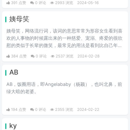
391 点赞
0 评论
2993 浏览
2024-05-16
了出来。
姨母笑
姨母笑，网络流行词，该词的意思常常为形容女生看到喜
欢的人事物的时候露出来的一种慈爱、宠溺、疼爱的很欣
慰的类似于长辈的微笑，最常见的用法是看到比自己年轻
的男爱豆时露出的花痴笑来，对方很可爱很招人喜欢。简
384 点赞
0 评论
2537 浏览
2024-02-28
单说来就是当花痴女‌‌‌‌‌‌生看到小鲜肉爱豆时露出的贪婪宠
溺，癫狂慈祥的笑容，而“姨母”这个词是用来调侃女生的
AB
年长。
AB，饭圈用语，即Angelababy（杨颖），也叫北鼻，前
绿大暗的老婆。​
194 点赞
0 评论
2355 浏览
2024-02-22
ky