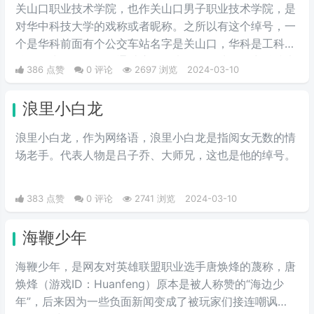
关山口职业技术学院，也作关山口男子职业技术学院，是
对华中科技大学的戏称或者昵称。之所以有这个绰号，一
个是华科前面有个公交车站名字是关山口，华科是工科院
校，女少男多。人们通过这个梗来开玩笑地将华中科技大
386 点赞
0 评论
2697 浏览
2024-03-10
学称作关山口男子职业技术学院。所以有了这个江湖绰
号。
浪里小白龙
浪里小白龙，作为网络语，浪里小白龙是指阅女无数的情
场老手。代表人物是吕子乔、大师兄，这也是他的绰号。
383 点赞
0 评论
2741 浏览
2024-03-10
海鞭少年
海鞭少年，是网友对英雄联盟职业选手唐焕烽的蔑称，唐
焕烽（游戏ID：Huanfeng）原本是被人称赞的“海边少
年”，后来因为一些负面新闻变成了被玩家们接连嘲讽