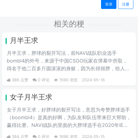
登录
注册
相关的梗
月半王求
月半王求，胖球的裂开写法，前NAVI战队职业选手
bombl4的外号，来源于中国CSGO玩家在弹幕中所取，
得名于他二百多斤圆滚滚的身躯，因为长得很胖，给人圆
滚滚的感觉，就像一个圆滚滚的胖球。
386 点赞
0 评论
1590 浏览
2024-05-16
女子月半王求
女子月半王求，好胖球的裂开写法，意思为夸赞胖球选手
（boombl4）是真的好啊，为队友和队伍带来巨大帮助，
赢得比赛。NAVI战队的里面的大胖球选手在2020年IEM
卡托维兹比赛中超级发挥，在决赛中直接化身邪恶胖球，
384 点赞
0 评论
1696 浏览
2024-05-15