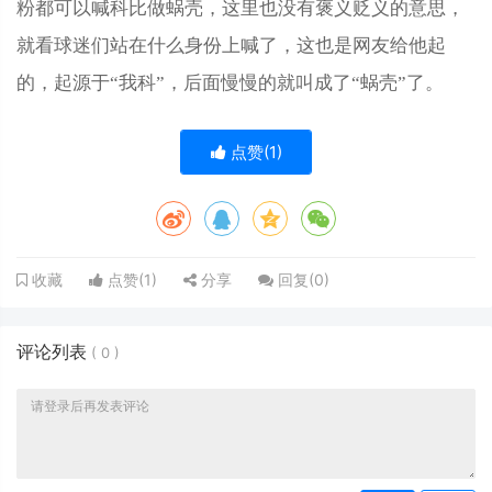
粉都可以喊科比做蜗壳，这里也没有褒义贬义的意思，
就看球迷们站在什么身份上喊了，这也是网友给他起
的，起源于“我科”，后面慢慢的就叫成了“蜗壳”了。
点赞(
1
)
点赞(
1
)
分享
回复(
0
)
收藏
评论列表
(
0
)