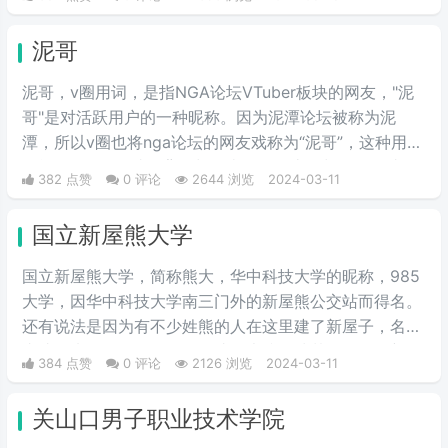
带领NAVI战队战胜A队和G2，夺得冠军。
泥哥
泥哥，v圈用词，是指NGA论坛VTuber板块的网友，"泥
哥"是对活跃用户的一种昵称。因为泥潭论坛被称为泥
潭，所以v圈也将nga论坛的网友戏称为“泥哥”，这种用法
可能源自nga网站的背景颜色类似于泥土的颜色，因此用
382 点赞
0 评论
2644 浏览
2024-03-11
户们开始将这些常驻者称为"泥哥"。
国立新屋熊大学
国立新屋熊大学，简称熊大，华中科技大学的昵称，985
大学，因华中科技大学南三门外的新屋熊公交站而得名。
还有说法是因为有不少姓熊的人在这里建了新屋子，名字
由此而来。具体原因是否如此，也搞不清楚了。但是新屋
384 点赞
0 评论
2126 浏览
2024-03-11
熊大学的名字，比这个985大学更广为人知的外号“关山口
职业技术学院”，帅气多了。
关山口男子职业技术学院