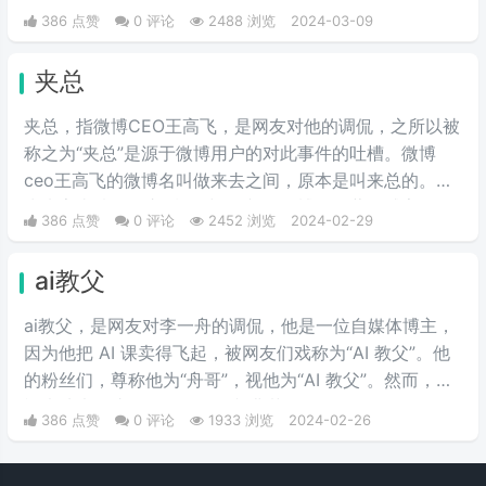
的“海鞭少年”。
386 点赞
0 评论
2488 浏览
2024-03-09
夹总
夹总，指微博CEO王高飞，是网友对他的调侃，之所以被
称之为“夹总”是源于微博用户的对此事件的吐槽。微博
ceo王高飞的微博名叫做来去之间，原本是叫来总的。因
为来字去掉一竖之后是“夹”，并且微博把屏蔽敏感字的行
386 点赞
0 评论
2452 浏览
2024-02-29
为称为“夹”，所以来去之间喜提夹总这一称号。
ai教父
ai教父，是网友对李一舟的调侃，他是一位自媒体博主，
因为他把 AI 课卖得飞起，被网友们戏称为“AI 教父”。他
的粉丝们，尊称他为“舟哥”，视他为“AI 教父”。然而，质
疑声从未停止。有人说他是割韭菜的“知识网红”，有人说
386 点赞
0 评论
1933 浏览
2024-02-26
他的课程是“智商税”。