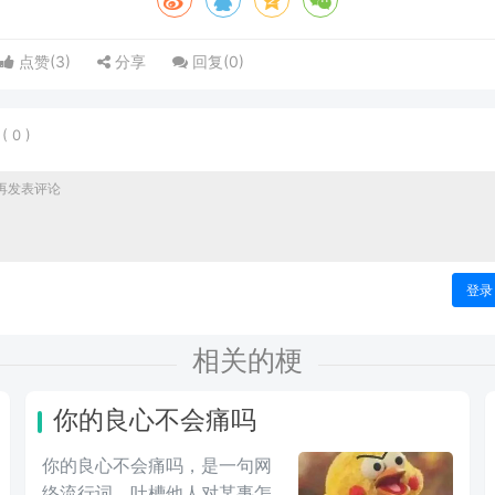
点赞(
3
)
分享
回复(
0
)
表
(
0
)
登录
相关的梗
你的良心不会痛吗
你的良心不会痛吗，是一句网
络流行词，吐槽他人对某事怎