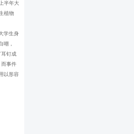
上半年大
生植物
大学生身
自嘲，
打耳钉成
，而事件
用以形容