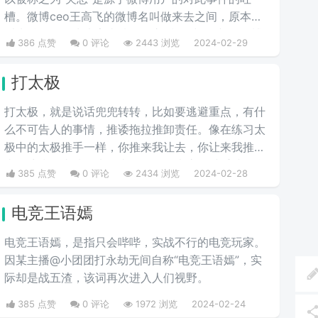
槽。微博ceo王高飞的微博名叫做来去之间，原本是
叫来总的。因为来字去掉一竖之后是“夹”，并且微博
386 点赞
0 评论
2443 浏览
2024-02-29
把屏蔽敏感字的行为称为“夹”，所以来去之间喜提夹
总这一称号。
打太极
打太极，就是说话兜兜转转，比如要逃避重点，有什
么不可告人的事情，推诿拖拉推卸责任。像在练习太
极中的太极推手一样，你推来我让去，你让来我推
去。暗指做事情推来推去，不明确表态，避重就轻含
385 点赞
0 评论
2434 浏览
2024-02-28
糊不说实话。
电竞王语嫣
电竞王语嫣，是指只会哔哔，实战不行的电竞玩家。
因某主播@小团团打永劫无间自称“电竞王语嫣”，实
际却是战五渣，该词再次进入人们视野。
385 点赞
0 评论
1972 浏览
2024-02-24