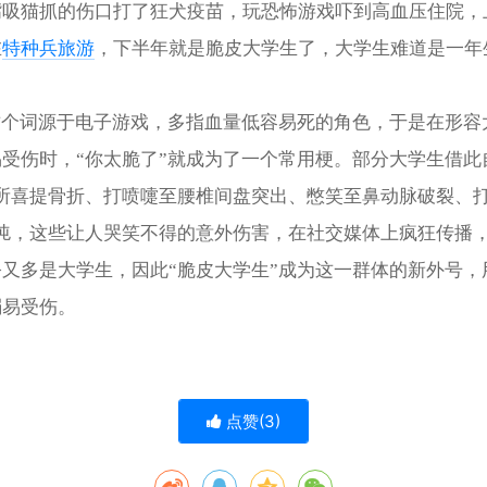
嘴吸猫抓的伤口打了狂犬疫苗，玩恐怖游戏吓到高血压住院，
在
特种兵旅游
，下半年就是脆皮大学生了，大学生难道是一年
。
这个词源于电子游戏，多指血量低容易死的角色，于是在形容
受伤时，“你太脆了”就成为了一个常用梗。部分大学生借此
厕所喜提骨折、打喷嚏至腰椎间盘突出、憋笑至鼻动脉破裂、
”扽，这些让人哭笑不得的意外伤害，在社交媒体上疯狂传播
又多是大学生，因此“脆皮大学生”成为这一群体的新外号，
弱易受伤。
点赞(
3
)