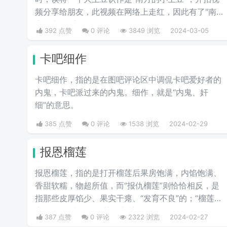
频分享给朋友，此视频在网络上走红，因此有了"南
方小土豆"这个梗 。
392 点赞
0 评论
3849 浏览
2024-03-05
卡吧细作
卡吧细作，指的是在图吧评论区中调侃卡吧爱好者的
内鬼，卡吧派过来的内鬼。细作，就是“内鬼、奸
细”的意思。
385 点赞
0 评论
1538 浏览
2024-02-29
报恩榴莲
报恩榴莲，指的是打开榴莲后果房饱满，内馅饱满、
香甜软糯，物超所值，而“报仇榴莲”则恰恰相反，是
指那些皮厚馅少、果实干瘪、“发育不良”的；“榴莲刺
客”则指那些会挑榴莲的高手。
387 点赞
0 评论
2322 浏览
2024-02-27