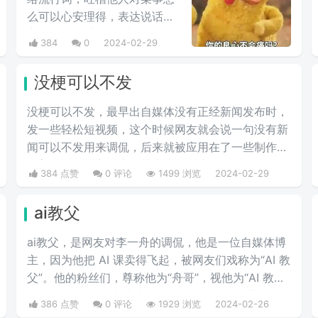
么可以心安理得，表达说话人
心里mmp的心情。这里
384
0
2024-02-29
的“痛”含有“内疚、愧疚、不好
意思”等含义，并不是“疼痛”的
没梗可以不发
意思。网络上主要用于吐槽别
人不会内疚吗，来源于热图鹦
没梗可以不发，最早出自媒体没有正‌‌‌‌‌‌‌‌经新闻发布时，
鹉兄弟表情包，火于知乎，该
发一些轻松短视频，这个时候网友就会说一句没有新
词也被《咬文嚼字》评为2017
闻可以不发用来调侃，后来就被应用在了一些制作梗
年度十大流行语之一，现在多
科普的视频博主身上，其实这句话也不算是批评，更
384 点赞
0 评论
1499 浏览
2024-02-29
用于聊天中的表情包。
多的是带有玩梗的意味。“解梗博主”的嘲讽发言，指
各类梗科普相关的作者由于“梗荒”，找不到可以科普
ai教父
的新梗，只好发一些烂梗、破梗、旧梗来敷衍了事，
不被认可时，网友们就会评论一句“没梗可以不发”。
ai教父，是网友对李一舟的调侃，他是一位自媒体博
主，因为他把 AI 课卖得飞起，被网友们戏称为“AI 教
父”。他的粉丝们，尊称他为“舟哥”，视他为“AI 教
父”。然而，质疑声从未停止。有人说他是割韭菜
386 点赞
0 评论
1929 浏览
2024-02-26
的“知识网红”，有人说他的课程是“智商税”。