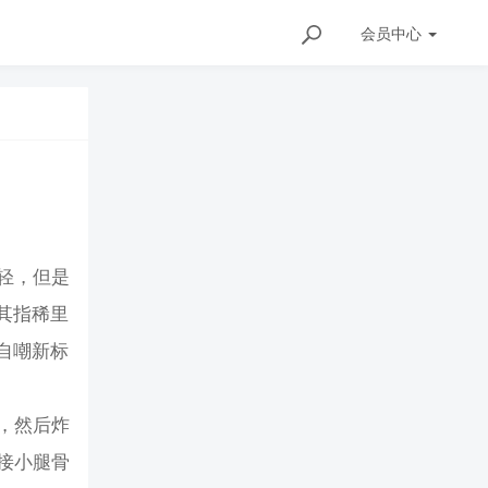
会员
中心
轻，但是
其指稀里
自嘲新标
，然后炸
接小腿骨