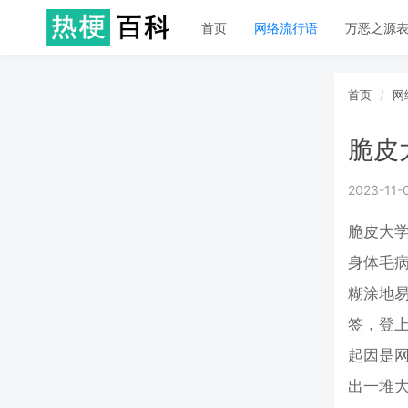
首页
网络流行语
万恶之源
首页
网
脆皮
2023-11-
脆皮大
身体毛病
糊涂地易
签，登
起因是
出一堆