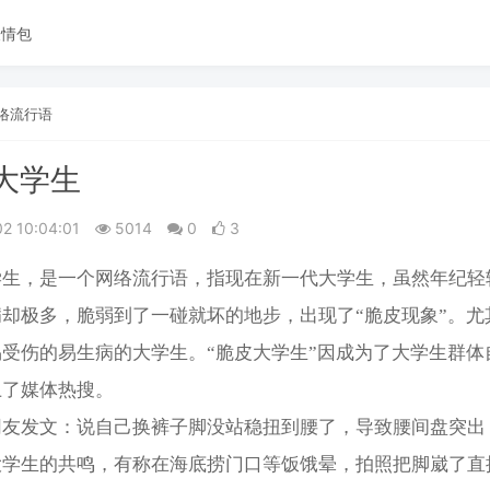
表情包
络流行语
大学生
02 10:04:01
5014
0
3
学生，是一个网络流行语，指现在新一代大学生，虽然年纪轻
却极多，脆弱到了一碰就坏的地步，出现了“脆皮现象”。尤
受伤的易生病的大学生。“脆皮大学生”因成为了大学生群体
上了媒体热搜。
网友发文：说自己换裤子脚没站稳扭到腰了，导致腰间盘突出
大学生的共鸣，有称在海底捞门口等饭饿晕，拍照把脚崴了直