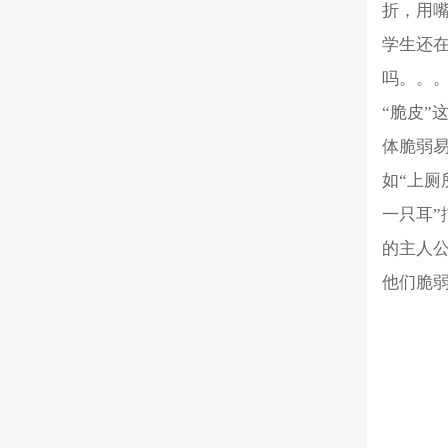
折，用
学生还
吗。。
“脆皮”
体脆弱易
如“上
一只耳
的主人公
他们脆