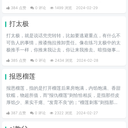
主身上，其实这句话也不算是批评，更多的是带有玩梗的
384 点赞
0 评论
1499 浏览
2024-02-29
意味。“解梗博主”的嘲讽发言，指各类梗科普相关的作者
由于“梗荒”，找不到可以科普的新梗，只好发一些烂梗、
打太极
破梗、旧梗来敷衍了事，不被认可时，网友们就会评论一
句“没梗可以不发”。
打太极，就是说话兜兜转转，比如要逃避重点，有什么不
可告人的事情，推诿拖拉推卸责任。像在练习太极中的太
极推手一样，你推来我让去，你让来我推去。暗指做事情
推来推去，不明确表态，避重就轻含糊不说实话。
385 点赞
0 评论
2434 浏览
2024-02-28
报恩榴莲
报恩榴莲，指的是打开榴莲后果房饱满，内馅饱满、香甜
软糯，物超所值，而“报仇榴莲”则恰恰相反，是指那些皮
厚馅少、果实干瘪、“发育不良”的；“榴莲刺客”则指那些
会挑榴莲的高手。
387 点赞
0 评论
2322 浏览
2024-02-27