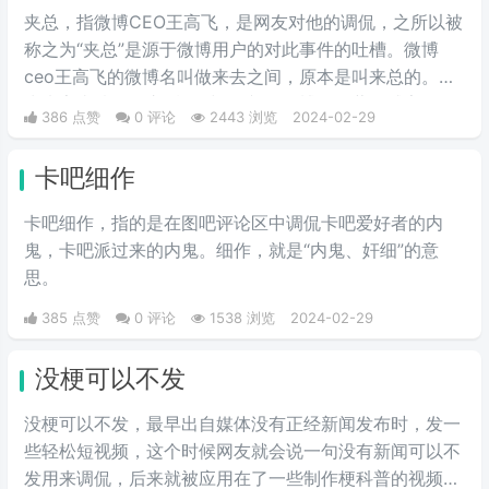
情包，火于知乎，该词也被《咬文
夹总，指微博CEO王高飞，是网友对他的调侃，之所以被
嚼字》评为2017年度十大流行语之
称之为“夹总”是源于微博用户的对此事件的吐槽。微博
一，现在多用于聊天中的表情包。
ceo王高飞的微博名叫做来去之间，原本是叫来总的。因
为来字去掉一竖之后是“夹”，并且微博把屏蔽敏感字的行
386 点赞
0 评论
2443 浏览
2024-02-29
为称为“夹”，所以来去之间喜提夹总这一称号。
卡吧细作
卡吧细作，指的是在图吧评论区中调侃卡吧爱好者的内
鬼，卡吧派过来的内鬼。细作，就是“内鬼、奸细”的意
思。
385 点赞
0 评论
1538 浏览
2024-02-29
没梗可以不发
没梗可以不发，最早出自媒体没有正‌‌‌‌‌‌‌‌经新闻发布时，发一
些轻松短视频，这个时候网友就会说一句没有新闻可以不
发用来调侃，后来就被应用在了一些制作梗科普的视频博