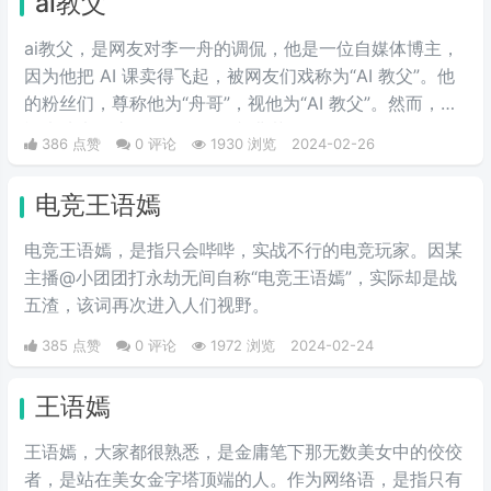
ai教父
ai教父，是网友对李一舟的调侃，他是一位自媒体博主，
因为他把 AI 课卖得飞起，被网友们戏称为“AI 教父”。他
的粉丝们，尊称他为“舟哥”，视他为“AI 教父”。然而，质
疑声从未停止。有人说他是割韭菜的“知识网红”，有人说
386 点赞
0 评论
1930 浏览
2024-02-26
他的课程是“智商税”。
电竞王语嫣
电竞王语嫣，是指只会哔哔，实战不行的电竞玩家。因某
主播@小团团打永劫无间自称“电竞王语嫣”，实际却是战
五渣，该词再次进入人们视野。
385 点赞
0 评论
1972 浏览
2024-02-24
王语嫣
王语嫣，大家都很熟悉，是金庸笔下那无数美女中的佼佼
者，是站在美女金字塔顶端的人。作为网络语，是指只有