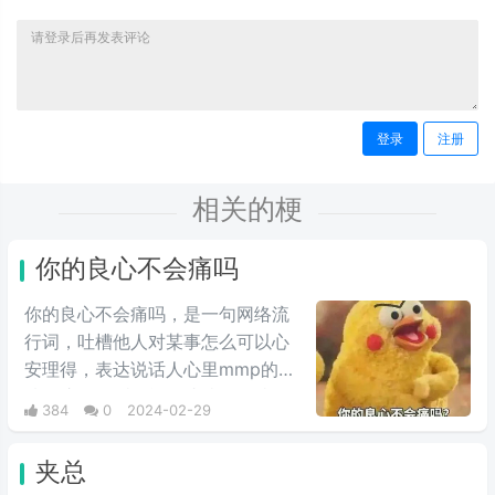
登录
注册
相关的梗
你的良心不会痛吗
你的良心不会痛吗，是一句网络流
行词，吐槽他人对某事怎么可以心
安理得，表达说话人心里mmp的心
情。这里的“痛”含有“内疚、愧疚、
384
0
2024-02-29
不好意思”等含义，并不是“疼痛”的
意思。网络上主要用于吐槽别人不
夹总
会内疚吗，来源于热图鹦鹉兄弟表