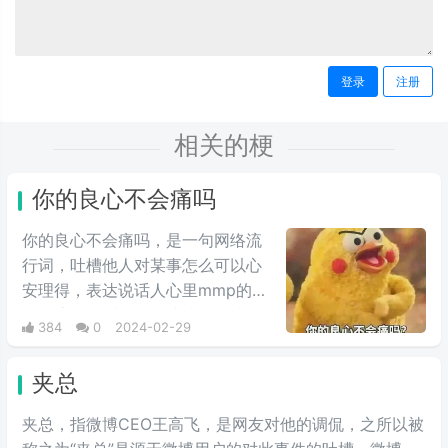
登录
注册
相关的梗
你的良心不会痛吗
你的良心不会痛吗，是一句网络流
行词，吐槽他人对某事怎么可以心
安理得，表达说话人心里mmp的心
情。这里的“痛”含有“内疚、愧疚、
384
0
2024-02-29
不好意思”等含义，并不是“疼痛”的
意思。网络上主要用于吐槽别人不
夹总
会内疚吗，来源于热图鹦鹉兄弟表
情包，火于知乎，该词也被《咬文
夹总，指微博CEO王高飞，是网友对他的调侃，之所以被
嚼字》评为2017年度十大流行语之