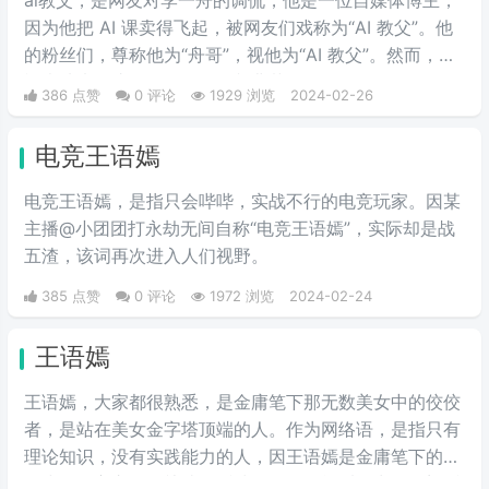
因为他把 AI 课卖得飞起，被网友们戏称为“AI 教父”。他
的粉丝们，尊称他为“舟哥”，视他为“AI 教父”。然而，质
疑声从未停止。有人说他是割韭菜的“知识网红”，有人说
386 点赞
0 评论
1929 浏览
2024-02-26
他的课程是“智商税”。
电竞王语嫣
电竞王语嫣，是指只会哔哔，实战不行的电竞玩家。因某
主播@小团团打永劫无间自称“电竞王语嫣”，实际却是战
五渣，该词再次进入人们视野。
385 点赞
0 评论
1972 浏览
2024-02-24
王语嫣
王语嫣，大家都很熟悉，是金庸笔下那无数美女中的佼佼
者，是站在美女金字塔顶端的人。作为网络语，是指只有
理论知识，没有实践能力的人，因王语嫣是金庸笔下的武
侠小说女主之一，熟读各派武学秘笈，能看得出各个门派