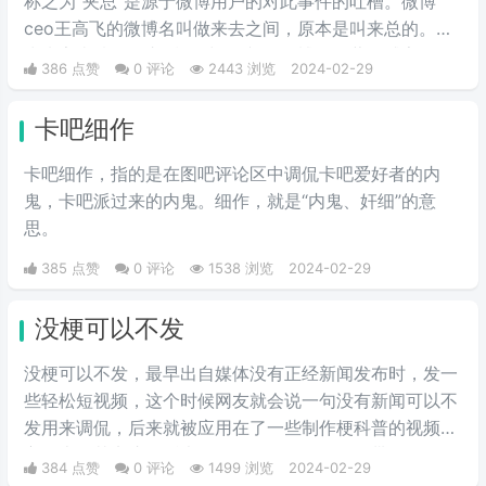
称之为“夹总”是源于微博用户的对此事件的吐槽。微博
一，现在多用于聊天中的表情包。
ceo王高飞的微博名叫做来去之间，原本是叫来总的。因
为来字去掉一竖之后是“夹”，并且微博把屏蔽敏感字的行
386 点赞
0 评论
2443 浏览
2024-02-29
为称为“夹”，所以来去之间喜提夹总这一称号。
卡吧细作
卡吧细作，指的是在图吧评论区中调侃卡吧爱好者的内
鬼，卡吧派过来的内鬼。细作，就是“内鬼、奸细”的意
思。
385 点赞
0 评论
1538 浏览
2024-02-29
没梗可以不发
没梗可以不发，最早出自媒体没有正‌‌‌‌‌‌‌‌经新闻发布时，发一
些轻松短视频，这个时候网友就会说一句没有新闻可以不
发用来调侃，后来就被应用在了一些制作梗科普的视频博
主身上，其实这句话也不算是批评，更多的是带有玩梗的
384 点赞
0 评论
1499 浏览
2024-02-29
意味。“解梗博主”的嘲讽发言，指各类梗科普相关的作者