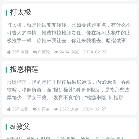
由于“梗荒”，找不到可以科普的新梗，只好发一些烂梗、
打太极
破梗、旧梗来敷衍了事，不被认可时，网友们就会评论一
句“没梗可以不发”。
打太极，就是说话兜兜转转，比如要逃避重点，有什么不
可告人的事情，推诿拖拉推卸责任。像在练习太极中的太
极推手一样，你推来我让去，你让来我推去。暗指做事情
推来推去，不明确表态，避重就轻含糊不说实话。
385 点赞
0 评论
2434 浏览
2024-02-28
报恩榴莲
报恩榴莲，指的是打开榴莲后果房饱满，内馅饱满、香甜
软糯，物超所值，而“报仇榴莲”则恰恰相反，是指那些皮
厚馅少、果实干瘪、“发育不良”的；“榴莲刺客”则指那些
会挑榴莲的高手。
387 点赞
0 评论
2322 浏览
2024-02-27
ai教父
ai教父，是网友对李一舟的调侃，他是一位自媒体博主，