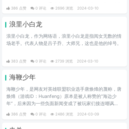
校，女少男多。人们通过这个梗来开玩笑地将华中科技大
386 点赞
0 评论
2696 浏览
2024-03-10
学称作关山口男子职业技术学院。所以有了这个江湖绰
号。
浪里小白龙
浪里小白龙，作为网络语，浪里小白龙是指阅女无数的情
场老手。代表人物是吕子乔、大师兄，这也是他的绰号。
383 点赞
0 评论
2739 浏览
2024-03-10
海鞭少年
海鞭少年，是网友对英雄联盟职业选手唐焕烽的蔑称，唐
焕烽（游戏ID：Huanfeng）原本是被人称赞的“海边少
年”，后来因为一些负面新闻变成了被玩家们接连嘲讽
的“海鞭少年”。
386 点赞
0 评论
2486 浏览
2024-03-09