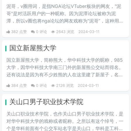
泥哥，v圈用词，是指NGA论坛VTuber板块的网友，"泥
哥"是对活跃用户的一种昵称。因为泥潭论坛被称为泥
潭，所以v圈也将nga论坛的网友戏称为“泥哥”，这种用法
可能源自nga网站的背景颜色类似于泥土的颜色，因此用
382 点赞
0 评论
2643 浏览
2024-03-11
户们开始将这些常驻者称为"泥哥"。
国立新屋熊大学
国立新屋熊大学，简称熊大，华中科技大学的昵称，985
大学，因华中科技大学南三门外的新屋熊公交站而得名。
还有说法是因为有不少姓熊的人在这里建了新屋子，名字
由此而来。具体原因是否如此，也搞不清楚了。但是新屋
384 点赞
0 评论
2126 浏览
2024-03-11
熊大学的名字，比这个985大学更广为人知的外号“关山口
职业技术学院”，帅气多了。
关山口男子职业技术学院
关山口职业技术学院，也作关山口男子职业技术学院，是
对华中科技大学的戏称或者昵称。之所以有这个绰号，一
个是华科前面有个公交车站名字是关山口，华科是工科院