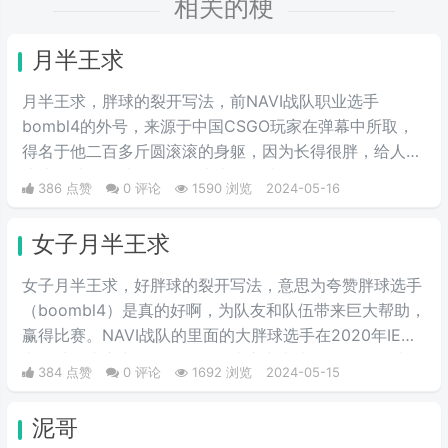
相关的梗
月半王求
月半王求，胖球的裂开写法，前NAVI战队职业选手
bombl4的外号，来源于中国CSGO玩家在弹幕中所取，
得名于他二百多斤圆滚滚的身躯，因为长得很胖，给人圆
滚滚的感觉，就像一个圆滚滚的胖球。
386 点赞
0 评论
1590 浏览
2024-05-16
女子月半王求
女子月半王求，好胖球的裂开写法，意思为夸赞胖球选手
（boombl4）是真的好啊，为队友和队伍带来巨大帮助，
赢得比赛。NAVI战队的里面的大胖球选手在2020年IEM
卡托维兹比赛中超级发挥，在决赛中直接化身邪恶胖球，
384 点赞
0 评论
1692 浏览
2024-05-15
带领NAVI战队战胜A队和G2，夺得冠军。
泥哥