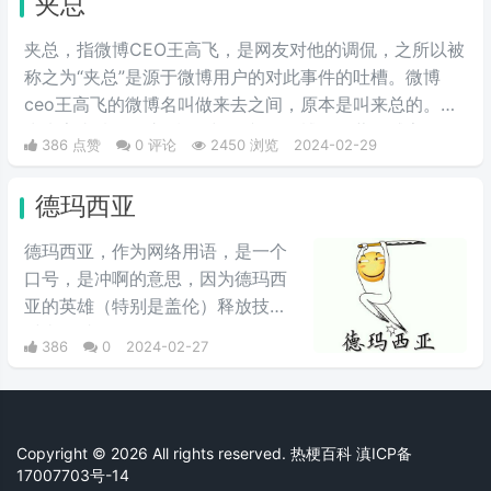
夹总
夹总，指微博CEO王高飞，是网友对他的调侃，之所以被
称之为“夹总”是源于微博用户的对此事件的吐槽。微博
ceo王高飞的微博名叫做来去之间，原本是叫来总的。因
为来字去掉一竖之后是“夹”，并且微博把屏蔽敏感字的行
386 点赞
0 评论
2450 浏览
2024-02-29
为称为“夹”，所以来去之间喜提夹总这一称号。
德玛西亚
德玛西亚，作为网络用语，是一个
口号，是冲啊的意思，因为德玛西
亚的英雄（特别是盖伦）释放技能
时喜欢喊“德玛西亚”，“德玛西亚万
386
0
2024-02-27
岁”。LOL玩家在开战时喜欢喊德玛
西亚，意为“冲锋”，情绪自然是强
烈地光荣与自豪，且气势满满。生
活中用来表示激动、勇敢前进、誓
Copyright © 2026 All rights reserved. 热梗百科
滇ICP备
死守护心爱之物、犯我者虽远必诛
17007703号-14