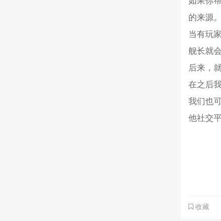
如果你
的来源
当有玩
舰长就会
后来，
在之后
我们也
他社交
收藏