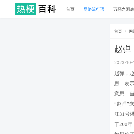
首页
网络流行语
万恶之源
首页
网
赵弹
2023-10-
赵弹，
思，表示
意思。
“赵弹”
江31
了200