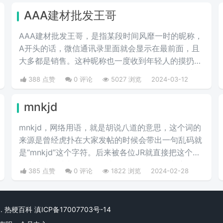
AAA建材批发王哥
AAA建材批发王哥，是指某段时间风靡一时的昵称，
A开头的话，微信通讯录里面就会显示在最前面，且
大多都是销售。这种昵称也一度收到年轻人的摸扔，
这种昵称是模仿中老年人的语气头像昵称在网上冲
388 点赞
0 评论
5027 浏览
2024-03-12
浪。
mnkjd
mnkjd，网络用语，就是胡说八道的意思，这个词的
来源是曾经虎扑在大家发帖的时候会带出一句乱码就
是“mnkjd”这个字符。后来被各位JR就直接把这个词
引申成意思为胡说八道，比如说有一个人在胡言乱
385 点赞
0 评论
1822 浏览
2024-02-28
语，我们就说他在mnkjd，也就是胡乱说话的意思。
rved. 热梗百科
滇ICP备17007703号-14