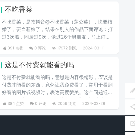
不吃香菜
不吃香菜，是指抖音@不吃香菜（蒲公英），快要结
婚了，要当新娘了，结果在别人的作品下面评论：打
过3次胎，同居过9次，谈过26个男朋友，马上订婚
了，他啥都不知道，彩礼还给29万。
391 点赞
0 评论
17972 浏览
2024-03-11
这是不付费就能看的吗
这是不付费就能看的吗，意思是内容很精彩，应该是
付费才能看的东西，竟然让我免费看了，常用于看到
好看的图片或视频时，表达高度赞美。这个问题通常
是在网络上用来调侃那些标榜为 "少儿不宜" 内容的
384 点赞
0 评论
2056 浏览
2024-02-28
事物，出自微博热评。它也可以用作粉丝对偶像美图
的赞美，“免费看”源于现在很多精品都需要付费观
看，因此本句也有一种“太太真大方”的意思。