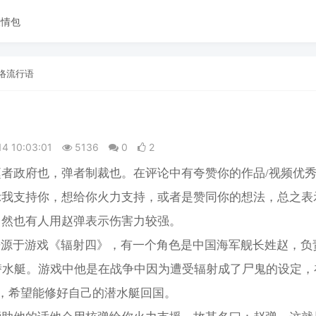
表情包
络流行语
14 10:03:01
5136
0
2
赵者政府也，弹者制裁也。在评论中有夸赞你的作品/视频优
我支持你‌‌‌‌‌，想给你火力支持，或者是赞同你的想法，总之
当然也有人用赵弹表示伤害力较强。
来源于游戏《辐射四》，有一个角色是中国海军舰长姓赵，负
号潜水艇。游戏中他是在战争中因为遭受辐射成了尸鬼的设定，
年，希望能修好自己的潜水艇回国。