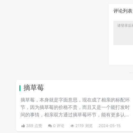
评论列
摘草莓
摘草莓，本身就是字面意思，现在成了相亲的标配环
节，因为摘草莓的价格不贵，而且又是一个能打发时
间的事情，相亲双方通过摘草莓环节，能有更多认识
和接触的机会，尤其女性在蹲下摘草莓的时候能从多
389 点赞
0 评论
2119 浏览
2024-05-15
维度看出女性的身材，看以后适不适合做女朋友，适