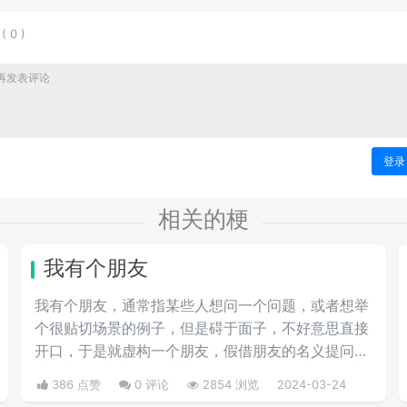
表
(
0
)
登录
相关的梗
我有个朋友
我有个朋友，通‌‌‌‌‌‌‌‌常指某些人想问一个问题，或者想举
个很贴切场景的例子，但是碍于面子，不好意思直接
开口，于是就虚构一个朋友，假借朋友的名义提问。
也称为“无中生友”和“薛定谔的朋友”。一般来说，这
386 点赞
0 评论
2854 浏览
2024-03-24
个朋友就是自己。