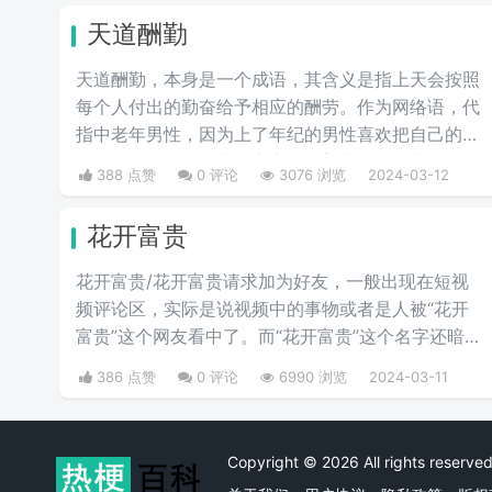
不适合结婚过日子。通过这一环节能让彼此的感情升
天道酬勤
华，所以现在不少人相亲时会安排上这一流程。
天道酬勤，本身是一个成语，其含义是指上天会按照
每个人付出的勤奋给予相应的酬劳。作为网络语，代
指中老年男性，因为上了年纪的男性喜欢把自己的昵
称改为天道酬勤，花开富贵，上善若水等，其中天道
388 点赞
0 评论
3076 浏览
2024-03-12
酬勤和上善若水深受男性用户的喜欢，花开富贵深受
女性用户的青睐。
花开富贵
花开富贵/花开富贵请求加为好友，一般出现在短视
频评论区，实际是说视频中的事物或者是人被“花开
富贵”这个网友看中了。而“花开富贵”这个名字还暗指
是被“中老年人”看中了。
386 点赞
0 评论
6990 浏览
2024-03-11
Copyright © 2026 All rights rese