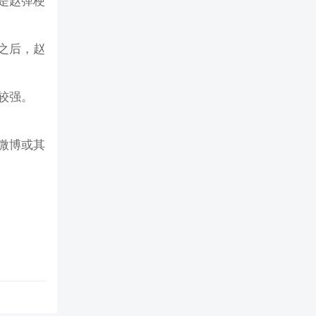
是赵弹梗
之后，赵
较强。
微博或其