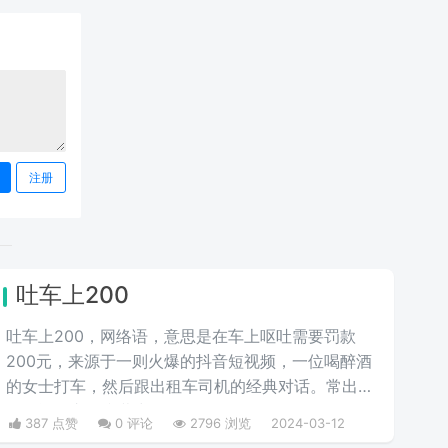
注册
吐车上200
吐车上200，网络语，意思是在车上呕吐需要罚款
200元，来源于一则火爆的抖音短视频，一位喝醉酒
的女士打车，然后跟出租车司机的经典对话。常出现
在喝酒打车的弹幕中。
387 点赞
0 评论
2796 浏览
2024-03-12