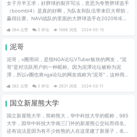
女子月半王求，好胖球的裂开写法，意思为夸赞胖球选手
（boombl4）是真的好啊，为队友和队伍带来巨大帮助，
赢得比赛。NAVI战队的里面的大胖球选手在2020年IEM
卡托维兹比赛中超级发挥，在决赛中直接化身邪恶胖球，
384 点赞
0 评论
1688 浏览
2024-05-15
带领NAVI战队战胜A队和G2，夺得冠军。
泥哥
泥哥，v圈用词，是指NGA论坛VTuber板块的网友，"泥
哥"是对活跃用户的一种昵称。因为泥潭论坛被称为泥
潭，所以v圈也将nga论坛的网友戏称为“泥哥”，这种用法
可能源自nga网站的背景颜色类似于泥土的颜色，因此用
382 点赞
0 评论
2631 浏览
2024-03-11
户们开始将这些常驻者称为"泥哥"。
国立新屋熊大学
国立新屋熊大学，简称熊大，华中科技大学的昵称，985
大学，因华中科技大学南三门外的新屋熊公交站而得名。
还有说法是因为有不少姓熊的人在这里建了新屋子，名字