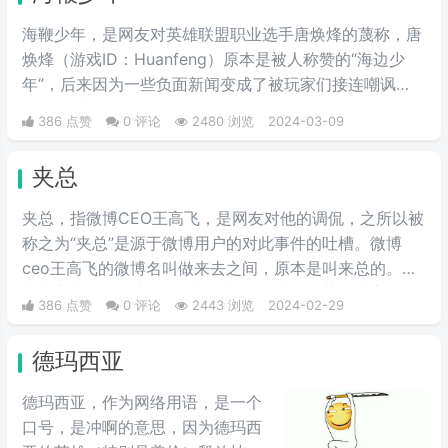
海鞭少年，是网友对英雄联盟职业选手唐焕烽的蔑称，唐
焕烽（游戏ID：Huanfeng）原本是被人称赞的“海边少
年”，后来因为一些负面新闻变成了被玩家们接连嘲讽
的“海鞭少年”。
386 点赞
0 评论
2480 浏览
2024-03-09
夹总
夹总，指微博CEO王高飞，是网友对他的调侃，之所以被
称之为“夹总”是源于微博用户的对此事件的吐槽。微博
ceo王高飞的微博名叫做来去之间，原本是叫来总的。因
为来字去掉一竖之后是“夹”，并且微博把屏蔽敏感字的行
386 点赞
0 评论
2443 浏览
2024-02-29
为称为“夹”，所以来去之间喜提夹总这一称号。
德玛西亚
德玛西亚，作为网络用语，是一个
口号，是冲啊的意思，因为德玛西