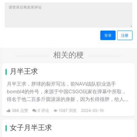
登录
注册
相关的梗
月半王求
月半王求，胖球的裂开写法，前NAVI战队职业选手
bombl4的外号，来源于中国CSGO玩家在弹幕中所取，
得名于他二百多斤圆滚滚的身躯，因为长得很胖，给人圆
滚滚的感觉，就像一个圆滚滚的胖球。
386 点赞
0 评论
1587 浏览
2024-05-16
女子月半王求