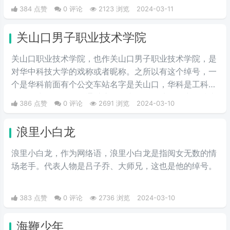
由此而来。具体原因是否如此，也搞不清楚了。但是新屋
384 点赞
0 评论
2123 浏览
2024-03-11
熊大学的名字，比这个985大学更广为人知的外号“关山口
职业技术学院”，帅气多了。
关山口男子职业技术学院
关山口职业技术学院，也作关山口男子职业技术学院，是
对华中科技大学的戏称或者昵称。之所以有这个绰号，一
个是华科前面有个公交车站名字是关山口，华科是工科院
校，女少男多。人们通过这个梗来开玩笑地将华中科技大
386 点赞
0 评论
2691 浏览
2024-03-10
学称作关山口男子职业技术学院。所以有了这个江湖绰
号。
浪里小白龙
浪里小白龙，作为网络语，浪里小白龙是指阅女无数的情
场老手。代表人物是吕子乔、大师兄，这也是他的绰号。
383 点赞
0 评论
2736 浏览
2024-03-10
海鞭少年