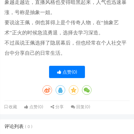
象越走越近，直播风格也变得暗黑起来，人气也迅速暴
涨，号称是抽象一姐。
要说这王佩，倒也算得上是个传奇人物，在“抽象艺
术”正火的时候急流勇退，选择去学习深造。
不过虽说王佩选择了隐居幕后，但也经常在个人社交平
台中分享自己的日常生活。
点赞(
0
)
点赞(
0
)
分享
回复(
0
)
收藏
评论列表
(
0
)