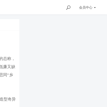
会员
中心
的总称，
低廉又缺
思同“乡
型造型奇异