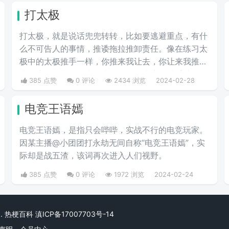
总这一称号。
打太极
打太极，就是说话兜兜转转，比如要逃避重点，有什
么不可告人的事情，推诿拖拉推卸责任。像在练习太
极中的太极推手一样，你推来我让去，你让来我推
去。暗指做事情推来推去，不明确表态，避重就轻含
385 点赞
0 评论
2434 浏览
2024-02-28
糊不说实话。
电竞王语嫣
电竞王语嫣，是指只会哔哔，实战不行的电竞玩家。
因某主播@小团团打永劫无间自称“电竞王语嫣”，实
际却是战五渣，该词再次进入人们视野。
385 点赞
0 评论
1972 浏览
2024-02-24
rved. 热梗百科
滇ICP备17007703号-14