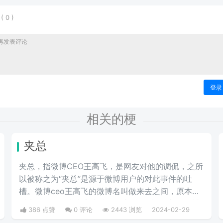
表
(
0
)
登录
相关的梗
夹总
夹总，指微博CEO王高飞，是网友对他的调侃，之所
以被称之为“夹总”是源于微博用户的对此事件的吐
槽。微博ceo王高飞的微博名叫做来去之间，原本是
叫来总的。因为来字去掉一竖之后是“夹”，并且微博
386 点赞
0 评论
2443 浏览
2024-02-29
把屏蔽敏感字的行为称为“夹”，所以来去之间喜提夹