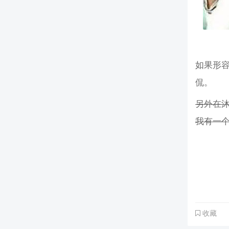
如果形
侃。
另外在沐
我有一
收藏