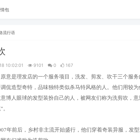
表情包
络流行语
吹
18 10:02:01
9101
0
167
，原意是理发店的一个服务项目，洗发、剪发、吹干三个服务
来调侃造型奇特，品味独特类似杀马特风格的人。他们用较为
故意博人眼球的发型装扮自己的人，被网友们称为洗剪吹，意
”。
007年前后，乡村非主流开始盛行，他们穿着奇装异服，发