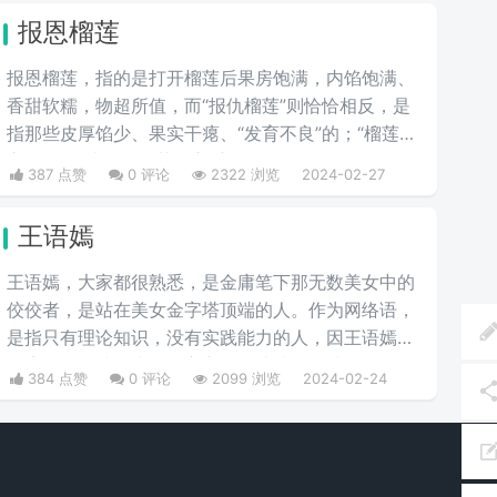
报恩榴莲
报恩榴莲，指的是打开榴莲后果房饱满，内馅饱满、
香甜软糯，物超所值，而“报仇榴莲”则恰恰相反，是
指那些皮厚馅少、果实干瘪、“发育不良”的；“榴莲刺
客”则指那些会挑榴莲的高手。
387 点赞
0 评论
2322 浏览
2024-02-27
王语嫣
王语嫣，大家都很熟悉，是金庸笔下那无数美女中的
佼佼者，是站在美女金字塔顶端的人。作为网络语，
是指只有理论知识，没有实践能力的人，因王语嫣是
金庸笔下的武侠小说女主之一，熟读各派武学秘笈，
384 点赞
0 评论
2099 浏览
2024-02-24
能看得出各个门派的武功招式，是一位武学理论家，
却完全不会武功，适合纸上谈兵。如“说唱界王语
嫣”，是指rapper《中国有嘻哈》导师吴某凡，他有
着丰富的嘻哈知识和经验，但在实践环节中的发挥却