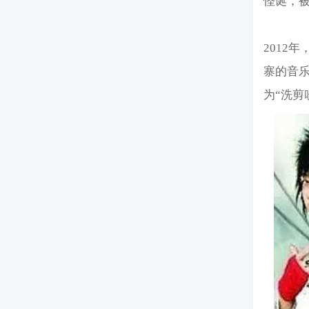
怪诞，
2012
寨的音乐
为“洗剪