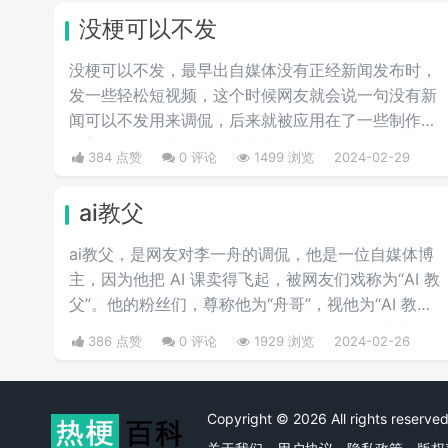
意思”等含义，并不是“疼痛”的
没梗可以不发
意思。网络上主要用于吐槽别
人不会内疚吗，来源于热图鹦
没梗可以不发，最早出自媒体没有正‌‌‌‌‌‌‌‌经新闻发布时，
鹉兄弟表情包，火于知乎，该
发一些轻松短视频，这个时候网友就会说一句没有新
词也被《咬文嚼字》评为2017
闻可以不发用来调侃，后来就被应用在了一些制作梗
年度十大流行语之一，现在多
科普的视频博主身上，其实这句话也不算是批评，更
384 点赞
0 评论
1499 浏览
2024-02-29
用于聊天中的表情包。
多的是带有玩梗的意味。“解梗博主”的嘲讽发言，指
各类梗科普相关的作者由于“梗荒”，找不到可以科普
ai教父
的新梗，只好发一些烂梗、破梗、旧梗来敷衍了事，
不被认可时，网友们就会评论一句“没梗可以不发”。
ai教父，是网友对李一舟的调侃，他是一位自媒体博
主，因为他把 AI 课卖得飞起，被网友们戏称为“AI 教
父”。他的粉丝们，尊称他为“舟哥”，视他为“AI 教
父”。然而，质疑声从未停止。有人说他是割韭菜
386 点赞
0 评论
1929 浏览
2024-02-26
的“知识网红”，有人说他的课程是“智商税”。
Copyright © 2026 All rights rese