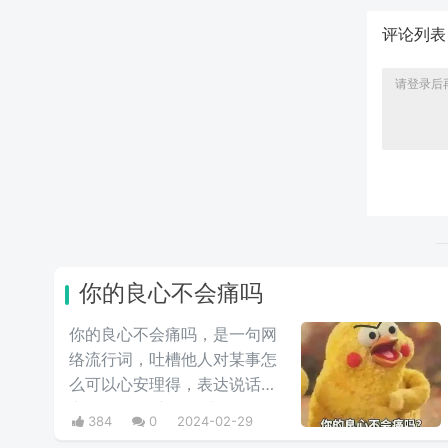
评论列
你的良心不会痛吗
你的良心不会痛吗，是一句网
络流行词，吐槽他人对某事怎
么可以心安理得，表达说话人
心里mmp的心情。这里
384
0
2024-02-29
的“痛”含有“内疚、愧疚、不好