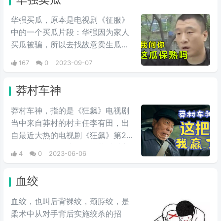
你爬山”或者“，明天一起去爬山”……类似的话，那么就是
在调侃这部剧的剧情。如果有人提议“一起去爬山”，网友
华强买瓜，原本是电视剧《征服》
们标准答案应该是“不了不了”，不过大多数时候都是网友
中的一个买瓜片段：华强因为家人
们的调侃。
买瓜被骗，所以去找故意卖生瓜的
瓜贩子算账。现在大多是指该片段
167
0
2023-09-07
的鬼畜视频，如《买瓜大队》、
《卖瓜大队》、《内向顾客》等。
莽村车神
莽村车神，指的是《狂飙》电视剧
当中来自莽村的村主任李有田，出
自最近大热的电视剧《狂飙》第24
集里的名场面，这一段是莽村村主
4
0
2023-06-06
任李有田开车去自首，没想到是车
竟然被人动了手脚，没有刹车，李
血绞
有田退档、拉手刹都无果，只能眼
睁睁的看着自己一路狂飙掉下悬
血绞，也叫后背裸绞，颈脖绞，是
崖。
柔术中从对手背后实施绞杀的招