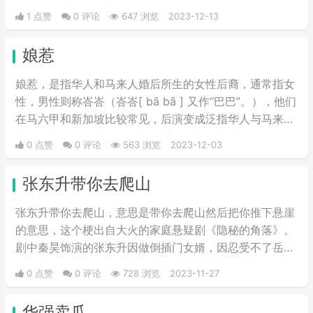
话，意思就是要追求你的意思，不过不得不说，这句话有
1 点赞
0 评论
647 浏览
2023-12-13
点开车的嫌疑。
娘惹
娘惹，是指华人和马来人婚后所生的女性后裔，通常指女
性，男性则称峇峇（峇峇[ bā bā ] 又作“巴巴”。），他们
在马六甲和新加坡比较常见，后演变成泛指华人与马来人
相融的文化。因电视剧《小娘惹》播出而火出圈。
0 点赞
0 评论
563 浏览
2023-12-03
张东升带你去爬山
张东升带你去爬山，意思是带你去爬山然后把你推下悬崖
的意思，这个梗出自大火的家庭悬疑剧《隐秘的角落》。
剧中秦昊饰演的张东升因做倒插门女婿，因忍受不了岳父
岳母的嘲弄，最后在爬山的时候以拍照为由，一把将二老
0 点赞
0 评论
728 浏览
2023-11-27
从山顶推下。之后“一起爬山吗”就成为了一种死亡邀约，
指爬到山顶就把你推下去的那种爬山。如果有人说“我带
华强卖瓜