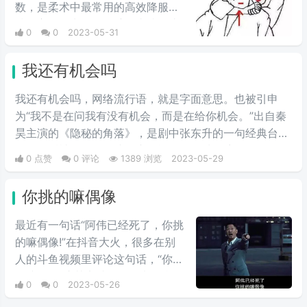
数，是柔术中最常用的高效降服
技，主要是卡住颈动脉，直接阻止
0
0
2023-05-31
血液往脑部流动，从而造成休克。
我还有机会吗
我还有机会吗，网络流行语，就是字面意思。也被引申
为“我不是在问我有没有机会，而是在给你机会。”出自秦
昊主演的《隐秘的角落》，是剧中张东升的一句经典台
词，然后被网友发挥脑洞广泛运用到各种语境。
0 点赞
0 评论
1389 浏览
2023-05-29
你挑的嘛偶像
最近有一句话“阿伟已经死了，你挑
的嘛偶像!”在抖音大火，很多在别
人的斗鱼视频里评论这句话，“你挑
的嘛偶像“这其实就是一句电影台
0
0
2023-05-26
词，这句台词的全部内容是这样