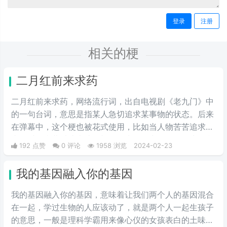
登录
注册
相关的梗
二月红前来求药
二月红前来求药，网络流行词，出自电视剧《老九门》中
的一句台词，意思是指某人急切追求某事物的状态。后来
在弹幕中，这个梗也被花式使用，比如当人物苦苦追求某
事物时，弹幕以此表达急切。因为场景中雨下得很大，所
192 点赞
0 评论
1958 浏览
2024-02-23
以网友也用“二月红前来求药”那天的雨，来形容雨下得很
大，意思和“依萍找他爸要钱”那天的雨有异曲同工之妙。
我的基因融入你的基因
我的基因融入你的基因，意味着让我们两个人的基因混合
在一起，学过生物的人应该动了，就是两个人一起生孩子
的意思，一般是理科学霸用来像心仪的女孩表白的土味情