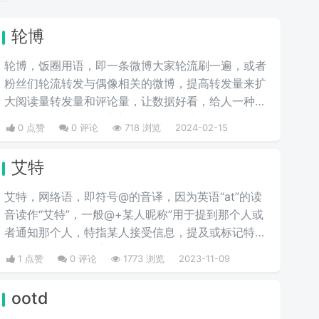
轮博
轮博，饭圈用语，即一条微博大家轮流刷一遍，或者
粉丝们轮流转发与偶像相关的微博，提高转发量来扩
大阅读量转发量和评论量，让数据好看，给人一种很
红的错觉，这是饭圈入门操作，动动小指头，用爱发
0 点赞
0 评论
718 浏览
2024-02-15
电。也可以简单理解为微博刷流量的行为。
艾特
艾特，网络语，即符号@的音译，因为英语“at”的读
音读作“艾特”，一般@+某人昵称”用于提到那个人或
者通知那个人，特指某人接受信息，提及或标记特定
用户，避免误会。这个符号读音为艾特，一般在聊天
1 点赞
0 评论
1773 浏览
2023-11-09
软件中使用这个符号再加上其他人的名字，这个人就
可以收到提示消息。所以我艾特你，意思就是我使用
ootd
这个功能呼叫了你。