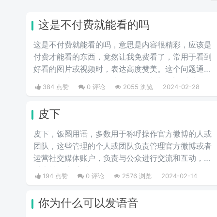
这是不付费就能看的吗
这是不付费就能看的吗，意思是内容很精彩，应该是
付费才能看的东西，竟然让我免费看了，常用于看到
好看的图片或视频时，表达高度赞美。这个问题通常
是在网络上用来调侃那些标榜为 "少儿不宜" 内容的
384 点赞
0 评论
2055 浏览
2024-02-28
事物，出自微博热评。它也可以用作粉丝对偶像美图
的赞美，“免费看”源于现在很多精品都需要付费观
皮下
看，因此本句也有一种“太太真大方”的意思。
皮下，饭圈用语，多数用于称呼操作官方微博的人或
团队，这些管理的个人或团队负责管理官方微博或者
运营社交媒体账户，负责与公众进行交流和互动，有
时也被称为“官皮”。
194 点赞
0 评论
2576 浏览
2024-02-14
你为什么可以发语音