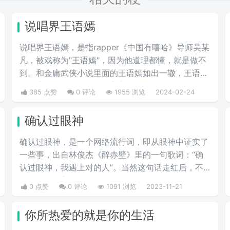
说唱界王语嫣
说唱界王语嫣，是指rapper《中国有嘻哈》导师吴某
凡，被戏称为"王语嫣"，因为他道理都懂，就是做不
到。和金庸武侠小说里面的王语嫣如出一辙，王语嫣
是金庸笔下的武侠小说女主之一，熟读各派武学秘
385 点赞
0 评论
1955 浏览
2024-02-24
笈，能看得出各个门派的武功招式，是一位武学理论
家，却完全不会武功，适合纸上谈兵。
确认过眼神
确认过眼神，是一个网络流行词，即从眼神中证实了
一些事，出自林俊杰《醉赤壁》里的一句歌词：“确
认过眼神，我遇上对的人”。当然这句话走红后，不
少网友也给它续上了各种版本，比如“确认过眼神，
0 点赞
0 评论
1091 浏览
2023-11-21
你是蚊子偏爱的人”等等。
你所热爱的就是你的生活