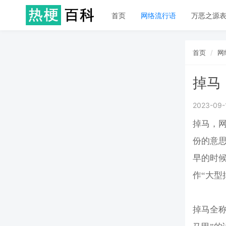
首页
网络流行语
万恶之源
首页
网
掉马
2023-09-
掉马，
份的意
早的时
作“大型
掉马全称