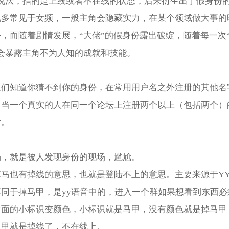
的说法，指的是上线或者不在线的状态，后来衍生出了假身份
说多常见于女频，一般主角会隐藏实力，在某个领域做大事的
，而随着剧情发展，“大佬”的假身份露出破绽，随着每一次
都会暴露主角不为人知的成就和技能。
人们知道你猜不到你的身份，在常用用户名之外注册的其他名
。当一个真实的人在同一个论坛上注册两个以上（包括两个）的
时。
场，就是被人发现身份的现场，尴尬。
掉马也有掉线的意思，也就是登陆不上的意思。主要来源于Y
等同于掉马甲，是yy语音中的，进入一个群如果想看到东西必
前面的小标识变颜色，小标识就是马甲，没有颜色就是掉马甲
马甲就是掉线了，不在线上。