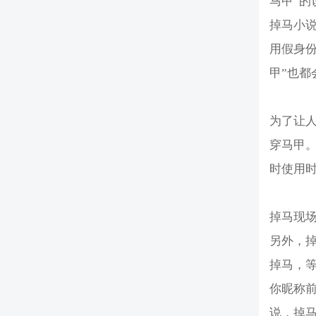
马甲”
掉马小
用假身份
甲”也
为了让
穿马甲
时使用
掉马现
另外，
掉马，
你昵称
说，掉