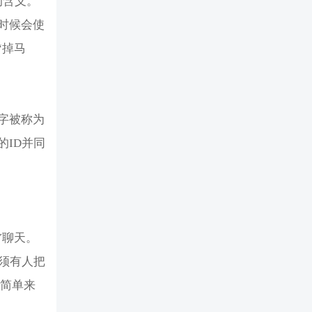
的含义。
时候会使
“掉马
字被称为
ID并同
Y聊天。
须有人把
 简单来