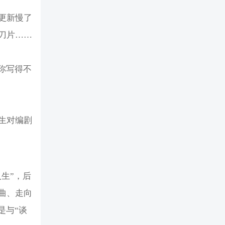
更新慢了
刀片……
你写得不
生对编剧
生”，后
曲、走向
是与“谈