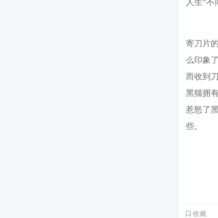
人生”
寄刀片
么印象
而收到
黑猫拥
惹怒了
些。
收藏