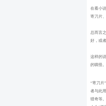
在看小
寄刀片
总而言之
好，或
这样的
的嗔怪
“寄刀片
者与此
猎奇等。