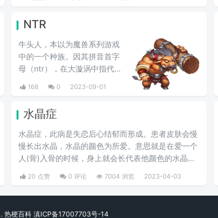
泛应用于日本的神社、寺庙、建筑和艺术中。
NTR
牛头人，本以为魔兽系列游戏
中的一个种族。因其拼音首字
母（ntr），在大漩涡中指代那
些被带了绿帽子的人，即
168
0
2023-09-01
NTR，是ACG界用语"NTR"迁
移理解产生的恶搞
水晶症
NTR(NiuTonRen)，源于日文
中的“寝~取り(ねとり)”|ne to
水晶症，此病是失恋后心结郁而形成。患者皮肤会慢
ri|，而我们则以牛头人来简
慢长出水晶，水晶的颜色为所爱。意思就是在爱一个
称，它的被动形式为“寝~取ら
人(骨)入骨的时候，身上就会长代表他颜色的水晶，
れ”(Ne To Ra Re)。其意为被
不能拔下来需要得到爱的人抱抱才可以解除。
20 点赞
0 评论
7004 浏览
2023-04-03
他人强占配偶或对象，被人戴
绿帽。
rved. 热梗百科
滇ICP备17007703号-14