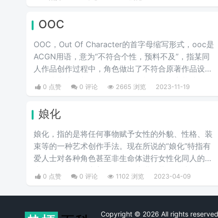
OOC
OOC，Out Of Character的首字母缩写形式，ooc是
ACGN用语，意为“不符合个性，预料不及”，指某同
人作品创作过程中，角色做出了不符合原著作品设定
的行为举止，并且没有合理的铺垫作为转变基础，使
0 点赞
0 评论
2665 浏览
2023-11-19
其做出原角色不可能做出的行为，简言之，就是与人
物原型不符的人设崩塌行为和语言，或者更简单说就
娘化
是他出戏了。多出现于cos圈和同人文中，指与原型
像不符的人设崩塌行为和语言，俗称人设崩啦。
娘化，指的是将任何事物赋予女性的外貌、性格、装
束等的一种艺术创作手法。现在所说的“娘化”特指有
爱人士对各种角色甚至非生命体进行女性化同人的行
为，一般指男子穿着女性服饰或进行装扮后达到女性
0 点赞
0 评论
1102 浏览
2023-04-09
化外貌，一般仅限于在ACGN界。通常指是指以萌系
手法进行的娘化，又称萌娘化，一般有动物娘化，无
机物娘化等。
Copyright © 2026 All rights rese