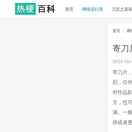
首页
网络流行语
万恶之源
首页
网
寄刀
2023-09-
寄刀片
烈，仅停
对作品
方，也
满。一
排或者