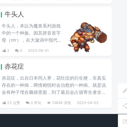
来自不同种族，可以是一男一女，也可以是男男，或
女女等等。
牛头人
牛头人，本以为魔兽系列游戏
中的一个种族。因其拼音首字
母（ntr），在大漩涡中指代那
些被带了绿帽子的人，即
2
0
2023-09-01
NTR，是ACG界用语"NTR"迁
移理解产生的恶搞
赤花症
NTR(NiuTonRen)，源于日文
中的“寝取り(ねとり)”|ne to
赤花症，出自日本同人界，花吐症的‌‌‌‌‌衍生梗，非真实
ri|，而我们则以牛头人来简
存在的一种病，两情相悦时会治愈的一种病。就是说
称，它的被动形式为“寝取ら
会有种子埋在脑袋里面，到了最后会占据寄生者全身
れ”(Ne To Ra Re)。其意为被
而死，寄生者眼睛里会开出一朵花。
23 点赞
0 评论
13849 浏览
2023-04-03
他人强占配偶或对象，被人戴
绿帽。