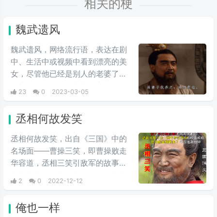
相关的梗
魏武遗风
魏武遗风，网络流行语，表达在剧
中、生活中或视频中看到漂亮的美
女，尽管他已经是别人的老婆了，
是孩子的妈了，因为太漂亮，可还
23
0
2023-03-05
是忍不住喜欢，这种喜好人妻的属
性被称为魏武遗风。常见于抖音，
丞相何故发笑
在某些好看xjj视频的评论或弹幕中
常见这句话。
丞相何故发笑，出自《三国》中的
名场面——曹操三笑，即曹操败走
华容道，丞相三笑引敌军的故事。
弹幕常出现在视频中反派人物大小
2
0
2022-12-12
的时候，意思是不要笑了，再笑就
是你的死期。
俺也一样