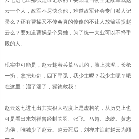
云七进七出那么是谁记录的？要知道当初全是敌军就赵
云一个人，敌军不尽快杀他，难道敌军还会专门派人记
录么？还有曹操又不傻会真的傻傻的不让人放箭活捉赵
云么？要知道曹操是个枭雄，为了统一大业可以不择手
段的人。
现实中可能是，赵云趁着兵荒马乱的，脸上抹泥，长枪
一扔，拿把短剑，四下寻觅，我少主呢？我少主呢？哦
在这里！溜了溜了，翼德救我！
赵云这七进七出其实很大程度上是虚构的，从历史上也
可是看出来刘禅曾经封关羽、张飞、马超、庞统、黄忠
为侯，唯独少了赵云。赵云死后，刘禅才追封赵云为顺