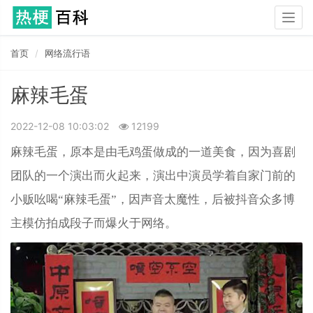
Togg
navig
首页
网络流行语
麻辣毛蛋
2022-12-08 10:03:02
12199
麻辣毛蛋，原本是由毛鸡蛋做成的一道美食，因为喜剧
团队的一个演出而火起来，演出中演员学着自家门前的
小贩吆喝“麻辣毛蛋”，因声音太魔性，后被抖音众多博
主模仿拍成段子而爆火于网络。