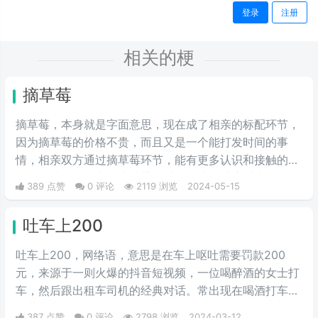
登录
注册
相关的梗
摘草莓
摘草莓，本身就是字面意思，现在成了相亲的标配环节，
因为摘草莓的价格不贵，而且又是一个能打发时间的事
情，相亲双方通过摘草莓环节，能有更多认识和接触的机
会，尤其女性在蹲下摘草莓的时候能从多维度看出女性的
389 点赞
0 评论
2119 浏览
2024-05-15
身材，看以后适不适合做女朋友，适不适合结婚过日子。
通过这一环节能让彼此的感情升华，所以现在不少人相亲
吐车上200
时会安排上这一流程。
吐车上200，网络语，意思是在车上呕吐需要罚款200
元，来源于一则火爆的抖音短视频，一位喝醉酒的女士打
车，然后跟出租车司机的经典对话。常出现在喝酒打车的
弹幕中。
387 点赞
0 评论
2798 浏览
2024-03-12