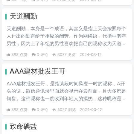
天道酬勤
天道酬勤，本身是一个成语，其含义是指上天会按照每个
人付出的勤奋给予相应的酬劳。作为网络语，代指中老年
男性，因为上了年纪的男性喜欢把自己的昵称改为天道酬
勤，花开富贵，上善若水等，其中天道酬勤和上善若水深
388 点赞
0 评论
3077 浏览
2024-03-12
受男性用户的喜欢，花开富贵深受女性用户的青睐。
AAA建材批发王哥
AAA建材批发王哥，是指某段时间风靡一时的昵称，A开
头的话，微信通讯录里面就会显示在最前面，且大多都是
销售。这种昵称也一度收到年轻人的摸扔，这种昵称是模
仿中老年人的语气头像昵称在网上冲浪。
388 点赞
0 评论
5027 浏览
2024-03-12
致命碘盐