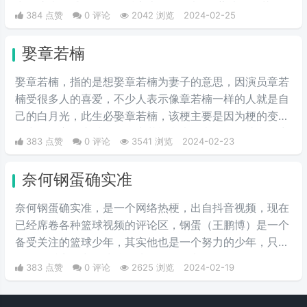
情，或者凡尔赛的时候开头做开场
常会惊喜而感动，只因抖音上很多人都将“薯片玫瑰花”做
384 点赞
0 评论
2042 浏览
2024-02-25
白。
出来送给自己喜爱的人，因此受到人们的争相模仿。
娶章若楠
娶章若楠，指的是想娶章若楠为妻子的意思，因演员章若
楠受很多人的喜爱，不少人表示像章若楠一样的人就是自
己的白月光，此生必娶章若楠，该梗主要是因为梗的变种
而出圈，主要变种有：娶章若楠我也愿意；如果让我娶章
383 点赞
0 评论
3541 浏览
2024-02-23
若楠，就算让我开奔驰住别墅我也愿意；要是能让我开豪
车住别墅，就算让我娶章若楠我也愿意。典型的得了便宜
奈何钢蛋确实准
又卖乖的语气。
奈何钢蛋确实准，是一个网络热梗，出自抖音视频，现在
已经席卷各种篮球视频的评论区，钢蛋（王鹏博）是一个
备受关注的篮球少年，其实他也是一个努力的少年，只因
他爸（抖音@中国球爹）选择了一条常人不能理解的道
383 点赞
0 评论
2625 浏览
2024-02-19
路，并声称以后打进nba成为全国人的希望，饱受外界质
疑，钢蛋他爸都用的文案“人生苦短，奈何钢蛋太准”，让