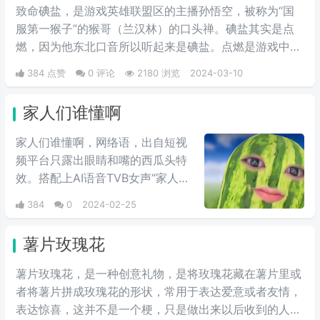
致命碘盐，是游戏英雄联盟区的主播孙悟空，被称为“国
服第一猴子”的猴哥（兰汉林）的口头禅。碘盐其实是点
燃，因为他东北口音所以听起来是碘盐。点燃是游戏中的
一个召唤师技能，可以对对面造成伤害。
384 点赞
0 评论
2180 浏览
2024-03-10
家人们谁懂啊
家人们谁懂啊，网络语，出自短视
频平台只露出眼睛和嘴的西瓜头特
效。搭配上AI语音TVB女声“家人们
谁懂啊”的开场白，一股浓浓的绿茶
384
0
2024-02-25
味儿。这个梗常常用来表达一种寻
求共鸣或寻求理解的呼声，让人感
薯片玫瑰花
到亲切和温暖。后来，伴随特效的
走红引来了一批网友的翻拍，还被
薯片玫瑰花，是一种创意礼物，是将玫瑰花藏在薯片里或
一些恶意引流的博主进行了二创，
者将薯片拼成玫瑰花的形状，常用于表达爱意或者友情，
现在主要在发布一些难以启齿的事
表达惊喜，这并不是一个梗，只是做出来以后收到的人常