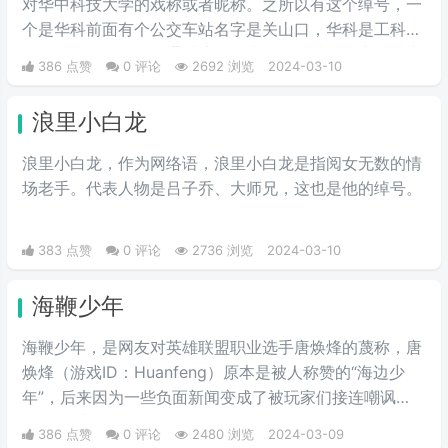
对华中科技大学的戏称或者昵称。之所以有这个绰号，一
个是华科前面有个公交车站名字是关山口，华科是工科院
校，女少男多。人们通过这个梗来开玩笑地将华中科技大
386 点赞
0 评论
2692 浏览
2024-03-10
学称作关山口男子职业技术学院。所以有了这个江湖绰
号。
浪里小白龙
浪里小白龙，作为网络语，浪里小白龙是指阅女无数的情
场老手。代表人物是吕子乔、大师兄，这也是他的绰号。
383 点赞
0 评论
2736 浏览
2024-03-10
海鞭少年
海鞭少年，是网友对英雄联盟职业选手唐焕烽的蔑称，唐
焕烽（游戏ID：Huanfeng）原本是被人称赞的“海边少
年”，后来因为一些负面新闻变成了被玩家们接连嘲讽
的“海鞭少年”。
386 点赞
0 评论
2480 浏览
2024-03-09