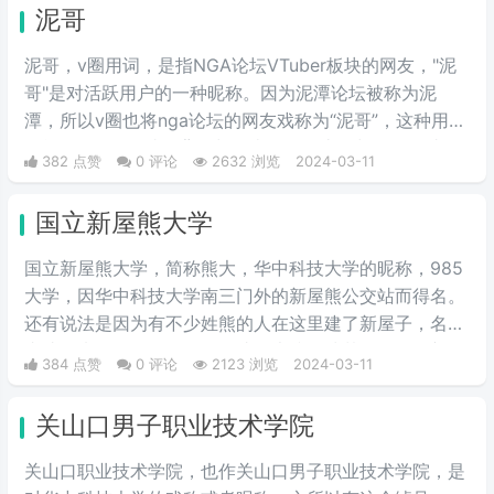
泥哥
泥哥，v圈用词，是指NGA论坛VTuber板块的网友，"泥
哥"是对活跃用户的一种昵称。因为泥潭论坛被称为泥
潭，所以v圈也将nga论坛的网友戏称为“泥哥”，这种用法
可能源自nga网站的背景颜色类似于泥土的颜色，因此用
382 点赞
0 评论
2632 浏览
2024-03-11
户们开始将这些常驻者称为"泥哥"。
国立新屋熊大学
国立新屋熊大学，简称熊大，华中科技大学的昵称，985
大学，因华中科技大学南三门外的新屋熊公交站而得名。
还有说法是因为有不少姓熊的人在这里建了新屋子，名字
由此而来。具体原因是否如此，也搞不清楚了。但是新屋
384 点赞
0 评论
2123 浏览
2024-03-11
熊大学的名字，比这个985大学更广为人知的外号“关山口
职业技术学院”，帅气多了。
关山口男子职业技术学院
关山口职业技术学院，也作关山口男子职业技术学院，是