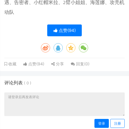
遇、告密者、小红帽米拉、2臂小姐姐、海莲娜、攻壳机
动队
点赞(
94
)
点赞(
94
)
分享
回复(
0
)
收藏
评论列表
(
0
)
登录
注册