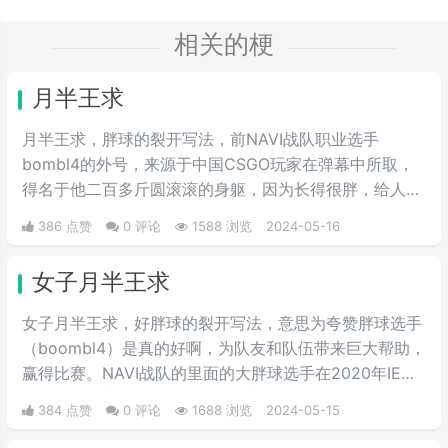
相关的梗
月半王求
月半王求，胖球的裂开写法，前NAVI战队职业选手
bombl4的外号，来源于中国CSGO玩家在弹幕中所取，
得名于他二百多斤圆滚滚的身躯，因为长得很胖，给人圆
滚滚的感觉，就像一个圆滚滚的胖球。
386 点赞
0 评论
1588 浏览
2024-05-16
女子月半王求
女子月半王求，好胖球的裂开写法，意思为夸赞胖球选手
（boombl4）是真的好啊，为队友和队伍带来巨大帮助，
赢得比赛。NAVI战队的里面的大胖球选手在2020年IEM
卡托维兹比赛中超级发挥，在决赛中直接化身邪恶胖球，
384 点赞
0 评论
1688 浏览
2024-05-15
带领NAVI战队战胜A队和G2，夺得冠军。