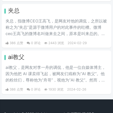
夹总
夹总，指微博CEO王高飞，是网友对他的调侃，之所以被
称之为“夹总”是源于微博用户的对此事件的吐槽。微博
ceo王高飞的微博名叫做来去之间，原本是叫来总的。因
为来字去掉一竖之后是“夹”，并且微博把屏蔽敏感字的行
386 点赞
0 评论
2443 浏览
2024-02-29
为称为“夹”，所以来去之间喜提夹总这一称号。
ai教父
ai教父，是网友对李一舟的调侃，他是一位自媒体博主，
因为他把 AI 课卖得飞起，被网友们戏称为“AI 教父”。他
的粉丝们，尊称他为“舟哥”，视他为“AI 教父”。然而，质
疑声从未停止。有人说他是割韭菜的“知识网红”，有人说
386 点赞
0 评论
1930 浏览
2024-02-26
他的课程是“智商税”。