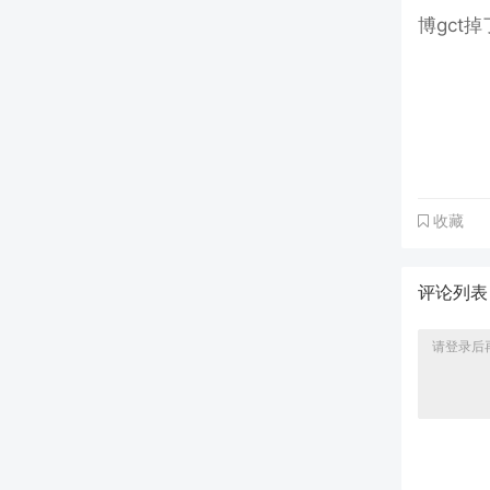
博gct
收藏
评论列