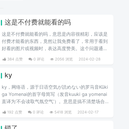
这是不付费就能看的吗
这是不付费就能看的吗，意思是内容很精彩，应该是
付费才能看的东西，竟然让我免费看了，常用于看到
好看的图片或视频时，表达高度赞美。这个问题通常
是在网络上用来调侃那些标榜为 "少儿不宜" 内容的
384 点赞
0 评论
2056 浏览
2024-02-28
事物，出自微博热评。它也可以用作粉丝对偶像美图
的赞美，“免费看”源于现在很多精品都需要付费观
ky
看，因此本句也有一种“太太真大方”的意思。
ky，网络语，源于日语空気が読めない的罗马音Kūki
ga Yomenai的首字母简写（发音kuuki ga yomenai
直译为‘不会读取气氛空气’）。意思是搞不清楚场合
气氛胡乱发言而扫了大家兴致的行为。
192 点赞
0 评论
5418 浏览
2024-02-17
锁了