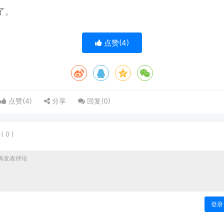
掉了。
点赞(
4
)
点赞(
4
)
分享
回复(
0
)
表
(
0
)
登录