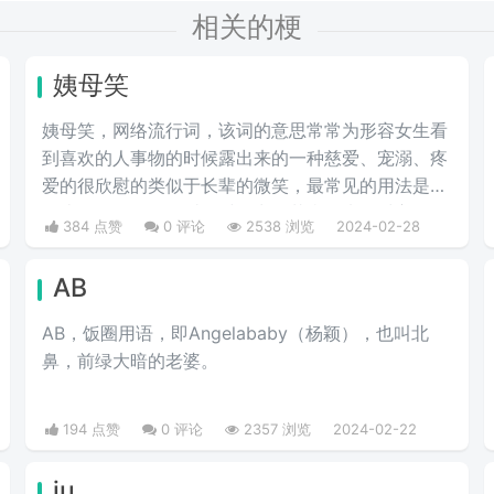
相关的梗
姨母笑
姨母笑，网络流行词，该词的意思常常为形容女生看
到喜欢的人事物的时候露出来的一种慈爱、宠溺、疼
爱的很欣慰的类似于长辈的微笑，最常见的用法是看
到比自己年轻的男爱豆时露出的花痴笑来，对方很可
384 点赞
0 评论
2538 浏览
2024-02-28
爱很招人喜欢。简单说来就是当花痴女‌‌‌‌‌‌生看到小鲜肉
爱豆时露出的贪婪宠溺，癫狂慈祥的笑容，而“姨
AB
母”这个词是用来调侃女生的年长。
AB，饭圈用语，即Angelababy（杨颖），也叫北
鼻，前绿大暗的老婆。​
194 点赞
0 评论
2357 浏览
2024-02-22
ju