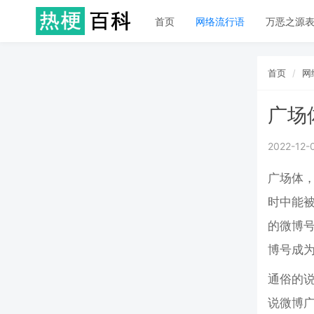
首页
网络流行语
万恶之源
首页
网
广场
2022-12-
广场体
时中能
的微博号
博号成
通俗的
说微博