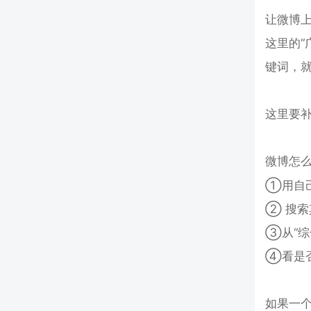
让微博上
这里的“
键词，
这里要补
微博怎
①用自
② 搜索
③从“综
④看是否
如果一