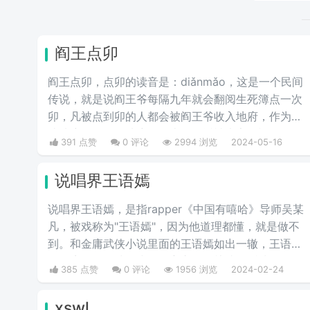
阎王点卯
阎王点卯，点卯的读音是：diǎnmǎo，这是一个民间
传说，就是说阎王爷每隔九年就会翻阅生死簿点一次
卯，凡被点到卯的人都会被阎王爷收入地府，作为一
些地府人员。在地府报道上，最近被大家用视频的形
391 点赞
0 评论
2994 浏览
2024-05-16
式完美的演绎了出来。
说唱界王语嫣
说唱界王语嫣，是指rapper《中国有嘻哈》导师吴某
凡，被戏称为"王语嫣"，因为他道理都懂，就是做不
到。和金庸武侠小说里面的王语嫣如出一辙，王语嫣
是金庸笔下的武侠小说女主之一，熟读各派武学秘
385 点赞
0 评论
1956 浏览
2024-02-24
笈，能看得出各个门派的武功招式，是一位武学理论
家，却完全不会武功，适合纸上谈兵。
xswl