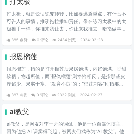
打太极
破梗、旧梗来敷衍了事，不被认可时，网友们就会评论一
句“没梗可以不发”。
打太极，就是说话兜兜转转，比如要逃避重点，有什么不
可告人的事情，推诿拖拉推卸责任。像在练习太极中的太
极推手一样，你推来我让去，你让来我推去。暗指做事情
推来推去，不明确表态，避重就轻含糊不说实话。
385 点赞
0 评论
2434 浏览
2024-02-28
报恩榴莲
报恩榴莲，指的是打开榴莲后果房饱满，内馅饱满、香甜
软糯，物超所值，而“报仇榴莲”则恰恰相反，是指那些皮
厚馅少、果实干瘪、“发育不良”的；“榴莲刺客”则指那些
会挑榴莲的高手。
387 点赞
0 评论
2322 浏览
2024-02-27
ai教父
ai教父，是网友对李一舟的调侃，他是一位自媒体博主，
因为他把 AI 课卖得飞起，被网友们戏称为“AI 教父”。他