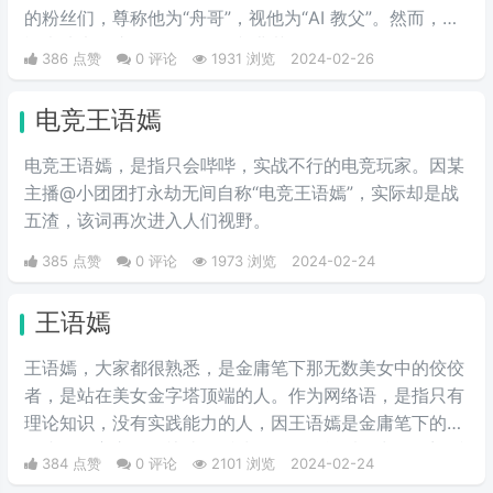
的粉丝们，尊称他为“舟哥”，视他为“AI 教父”。然而，质
疑声从未停止。有人说他是割韭菜的“知识网红”，有人说
386 点赞
0 评论
1931 浏览
2024-02-26
他的课程是“智商税”。
电竞王语嫣
电竞王语嫣，是指只会哔哔，实战不行的电竞玩家。因某
主播@小团团打永劫无间自称“电竞王语嫣”，实际却是战
五渣，该词再次进入人们视野。
385 点赞
0 评论
1973 浏览
2024-02-24
王语嫣
王语嫣，大家都很熟悉，是金庸笔下那无数美女中的佼佼
者，是站在美女金字塔顶端的人。作为网络语，是指只有
理论知识，没有实践能力的人，因王语嫣是金庸笔下的武
侠小说女主之一，熟读各派武学秘笈，能看得出各个门派
384 点赞
0 评论
2101 浏览
2024-02-24
的武功招式，是一位武学理论家，却完全不会武功，适合