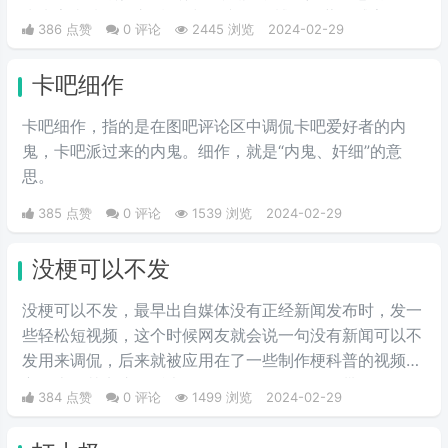
为来字去掉一竖之后是“夹”，并且微博把屏蔽敏感字的行
386 点赞
0 评论
2445 浏览
2024-02-29
为称为“夹”，所以来去之间喜提夹总这一称号。
卡吧细作
卡吧细作，指的是在图吧评论区中调侃卡吧爱好者的内
鬼，卡吧派过来的内鬼。细作，就是“内鬼、奸细”的意
思。
385 点赞
0 评论
1539 浏览
2024-02-29
没梗可以不发
没梗可以不发，最早出自媒体没有正‌‌‌‌‌‌‌‌经新闻发布时，发一
些轻松短视频，这个时候网友就会说一句没有新闻可以不
发用来调侃，后来就被应用在了一些制作梗科普的视频博
主身上，其实这句话也不算是批评，更多的是带有玩梗的
384 点赞
0 评论
1499 浏览
2024-02-29
意味。“解梗博主”的嘲讽发言，指各类梗科普相关的作者
由于“梗荒”，找不到可以科普的新梗，只好发一些烂梗、