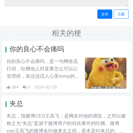
登录
注册
相关的梗
你的良心不会痛吗
你的良心不会痛吗，是一句网络流
行词，吐槽他人对某事怎么可以心
安理得，表达说话人心里mmp的心
情。这里的“痛”含有“内疚、愧疚、
384
0
2024-02-29
不好意思”等含义，并不是“疼痛”的
意思。网络上主要用于吐槽别人不
夹总
会内疚吗，来源于热图鹦鹉兄弟表
情包，火于知乎，该词也被《咬文
夹总，指微博CEO王高飞，是网友对他的调侃，之所以被
嚼字》评为2017年度十大流行语之
称之为“夹总”是源于微博用户的对此事件的吐槽。微博
一，现在多用于聊天中的表情包。
ceo王高飞的微博名叫做来去之间，原本是叫来总的。因