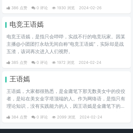
疑声从未停止。有人说他是割韭菜的“知识网红”，有人说
386 点赞
0 评论
1930 浏览
2024-02-26
他的课程是“智商税”。
电竞王语嫣
电竞王语嫣，是指只会哔哔，实战不行的电竞玩家。因某
主播@小团团打永劫无间自称“电竞王语嫣”，实际却是战
五渣，该词再次进入人们视野。
385 点赞
0 评论
1972 浏览
2024-02-24
王语嫣
王语嫣，大家都很熟悉，是金庸笔下那无数美女中的佼佼
者，是站在美女金字塔顶端的人。作为网络语，是指只有
理论知识，没有实践能力的人，因王语嫣是金庸笔下的武
侠小说女主之一，熟读各派武学秘笈，能看得出各个门派
384 点赞
0 评论
2099 浏览
2024-02-24
的武功招式，是一位武学理论家，却完全不会武功，适合
纸上谈兵。如“说唱界王语嫣”，是指rapper《中国有嘻