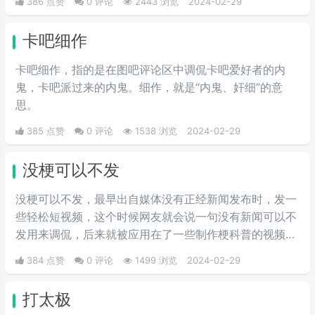
386 点赞
0 评论
2443 浏览
2024-02-29
为称为“夹”，所以来去之间喜提夹总这一称号。
卡吧细作
卡吧细作，指的是在图吧评论区中调侃卡吧爱好者的内
鬼，卡吧派过来的内鬼。细作，就是“内鬼、奸细”的意
思。
385 点赞
0 评论
1538 浏览
2024-02-29
没梗可以不发
没梗可以不发，最早出自媒体没有正‌‌‌‌‌‌‌‌经新闻发布时，发一
些轻松短视频，这个时候网友就会说一句没有新闻可以不
发用来调侃，后来就被应用在了一些制作梗科普的视频博
主身上，其实这句话也不算是批评，更多的是带有玩梗的
384 点赞
0 评论
1499 浏览
2024-02-29
意味。“解梗博主”的嘲讽发言，指各类梗科普相关的作者
由于“梗荒”，找不到可以科普的新梗，只好发一些烂梗、
打太极
破梗、旧梗来敷衍了事，不被认可时，网友们就会评论一