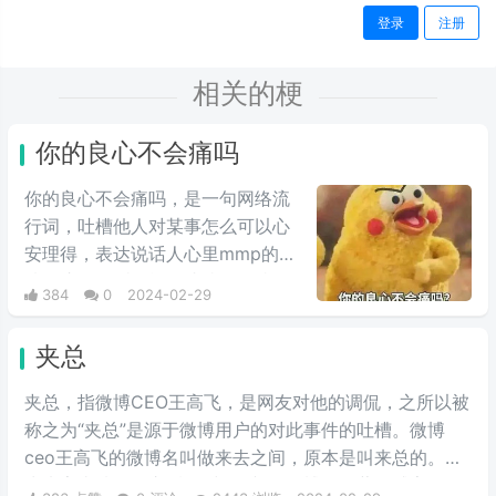
登录
注册
相关的梗
你的良心不会痛吗
你的良心不会痛吗，是一句网络流
行词，吐槽他人对某事怎么可以心
安理得，表达说话人心里mmp的心
情。这里的“痛”含有“内疚、愧疚、
384
0
2024-02-29
不好意思”等含义，并不是“疼痛”的
意思。网络上主要用于吐槽别人不
夹总
会内疚吗，来源于热图鹦鹉兄弟表
情包，火于知乎，该词也被《咬文
夹总，指微博CEO王高飞，是网友对他的调侃，之所以被
嚼字》评为2017年度十大流行语之
称之为“夹总”是源于微博用户的对此事件的吐槽。微博
一，现在多用于聊天中的表情包。
ceo王高飞的微博名叫做来去之间，原本是叫来总的。因
为来字去掉一竖之后是“夹”，并且微博把屏蔽敏感字的行