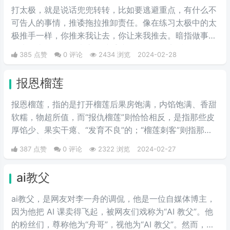
句“没梗可以不发”。
打太极，就是说话兜兜转转，比如要逃避重点，有什么不
可告人的事情，推诿拖拉推卸责任。像在练习太极中的太
极推手一样，你推来我让去，你让来我推去。暗指做事情
推来推去，不明确表态，避重就轻含糊不说实话。
385 点赞
0 评论
2434 浏览
2024-02-28
报恩榴莲
报恩榴莲，指的是打开榴莲后果房饱满，内馅饱满、香甜
软糯，物超所值，而“报仇榴莲”则恰恰相反，是指那些皮
厚馅少、果实干瘪、“发育不良”的；“榴莲刺客”则指那些
会挑榴莲的高手。
387 点赞
0 评论
2322 浏览
2024-02-27
ai教父
ai教父，是网友对李一舟的调侃，他是一位自媒体博主，
因为他把 AI 课卖得飞起，被网友们戏称为“AI 教父”。他
的粉丝们，尊称他为“舟哥”，视他为“AI 教父”。然而，质