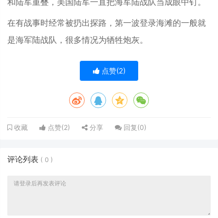
和陆军重叠，美国陆军一直把海军陆战队当成眼中钉。
在有战事时经常被扔出探路，第一波登录海滩的一般就
是海军陆战队，很多情况为牺牲炮灰。
点赞(
2
)
点赞(
2
)
分享
回复(
0
)
收藏
评论列表
(
0
)