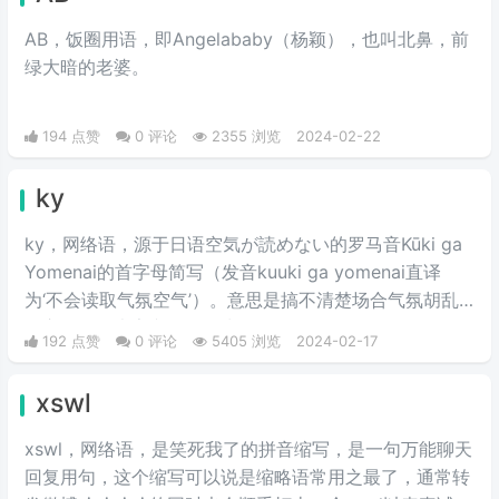
年长。
AB，饭圈用语，即Angelababy（杨颖），也叫北鼻，前
绿大暗的老婆。​
194 点赞
0 评论
2355 浏览
2024-02-22
ky
ky，网络语，源于日语空気が読めない的罗马音Kūki ga
Yomenai的首字母简写（发音kuuki ga yomenai直译
为‘不会读取气氛空气’）。意思是搞不清楚场合气氛胡乱
发言而扫了大家兴致的行为。
192 点赞
0 评论
5405 浏览
2024-02-17
xswl
xswl，网络语，是笑死我了的拼音缩写，是一句万能聊天
回复用句，这个缩写可以说是缩略语常用之最了，通常转