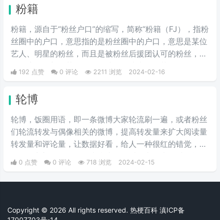
粉籍
粉籍，源自于“粉丝户口”的缩写，简称“粉籍（FJ），指粉
丝圈中的户口，意思指的是粉丝圈中的户口，意思是某位
艺人、明星的粉丝，而且是被粉丝后援团认可的粉丝，类
似于户口。想要获得粉籍，就需要成为一个艺人的粉丝，
192 点赞
0 评论
2211 浏览
2024-02-16
并对他的作品、代言进行推广、支持，表达喜爱，直到获
得其他粉丝的认可，就属于领到了粉籍。
轮博
轮博，饭圈用语，即一条微博大家轮流刷一遍，或者粉丝
们轮流转发与偶像相关的微博，提高转发量来扩大阅读量
转发量和评论量，让数据好看，给人一种很红的错觉，这
是饭圈入门操作，动动小指头，用爱发电。也可以简单理
0 点赞
0 评论
718 浏览
2024-02-15
解为微博刷流量的行为。
Copyright © 2026 All rights reserved. 热梗百科
滇ICP备
17007703号-14