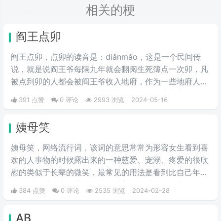
相关的梗
阎王点卯
阎王点卯，点卯的读音是：diǎnmǎo，这是一个民间传
说，就是说阎王爷每隔九年就会翻阅生死簿点一次卯，凡
被点到卯的人都会被阎王爷收入地府，作为一些地府人
员。在地府报道上，最近被大家用视频的形式完美的演绎
391 点赞
0 评论
2993 浏览
2024-05-16
了出来。
姨母笑
姨母笑，网络流行词，该词的意思常常为形容女生看到喜
欢的人事物的时候露出来的一种慈爱、宠溺、疼爱的很欣
慰的类似于长辈的微笑，最常见的用法是看到比自己年轻
的男爱豆时露出的花痴笑来，对方很可爱很招人喜欢。简
384 点赞
0 评论
2535 浏览
2024-02-28
单说来就是当花痴女‌‌‌‌‌‌生看到小鲜肉爱豆时露出的贪婪宠
溺，癫狂慈祥的笑容，而“姨母”这个词是用来调侃女生的
AB