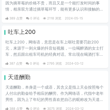
因为摘草莓的价格不贵，而且又是一个能打发时间的事
情，相亲双方通过摘草莓环节，能有更多认识和接触的机
会，尤其女性在蹲下摘草莓的时候能从多维度看出女性的
389 点赞
0 评论
2118 浏览
2024-05-15
身材，看以后适不适合做女朋友，适不适合结婚过日子。
通过这一环节能让彼此的感情升华，所以现在不少人相亲
吐车上200
时会安排上这一流程。
吐车上200，网络语，意思是在车上呕吐需要罚款200
元，来源于一则火爆的抖音短视频，一位喝醉酒的女士打
车，然后跟出租车司机的经典对话。常出现在喝酒打车的
弹幕中。
387 点赞
0 评论
2795 浏览
2024-03-12
天道酬勤
天道酬勤，本身是一个成语，其含义是指上天会按照每个
人付出的勤奋给予相应的酬劳。作为网络语，代指中老年
男性，因为上了年纪的男性喜欢把自己的昵称改为天道酬
勤，花开富贵，上善若水等，其中天道酬勤和上善若水深
388 点赞
0 评论
3075 浏览
2024-03-12