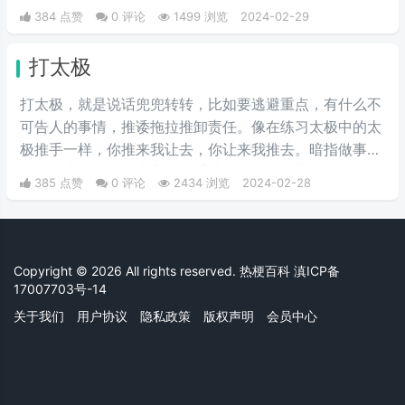
主身上，其实这句话也不算是批评，更多的是带有玩梗的
384 点赞
0 评论
1499 浏览
2024-02-29
意味。“解梗博主”的嘲讽发言，指各类梗科普相关的作者
由于“梗荒”，找不到可以科普的新梗，只好发一些烂梗、
打太极
破梗、旧梗来敷衍了事，不被认可时，网友们就会评论一
句“没梗可以不发”。
打太极，就是说话兜兜转转，比如要逃避重点，有什么不
可告人的事情，推诿拖拉推卸责任。像在练习太极中的太
极推手一样，你推来我让去，你让来我推去。暗指做事情
推来推去，不明确表态，避重就轻含糊不说实话。
385 点赞
0 评论
2434 浏览
2024-02-28
Copyright © 2026 All rights reserved. 热梗百科
滇ICP备
17007703号-14
关于我们
用户协议
隐私政策
版权声明
会员中心