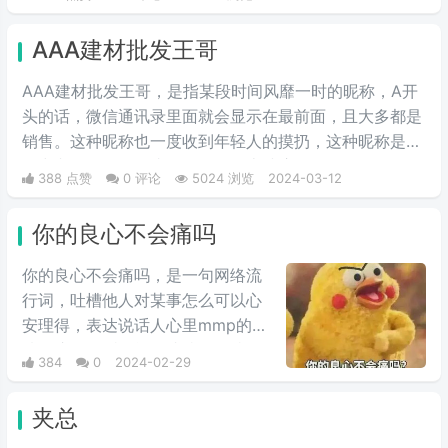
受男性用户的喜欢，花开富贵深受女性用户的青睐。
AAA建材批发王哥
AAA建材批发王哥，是指某段时间风靡一时的昵称，A开
头的话，微信通讯录里面就会显示在最前面，且大多都是
销售。这种昵称也一度收到年轻人的摸扔，这种昵称是模
仿中老年人的语气头像昵称在网上冲浪。
388 点赞
0 评论
5024 浏览
2024-03-12
你的良心不会痛吗
你的良心不会痛吗，是一句网络流
行词，吐槽他人对某事怎么可以心
安理得，表达说话人心里mmp的心
情。这里的“痛”含有“内疚、愧疚、
384
0
2024-02-29
不好意思”等含义，并不是“疼痛”的
意思。网络上主要用于吐槽别人不
夹总
会内疚吗，来源于热图鹦鹉兄弟表