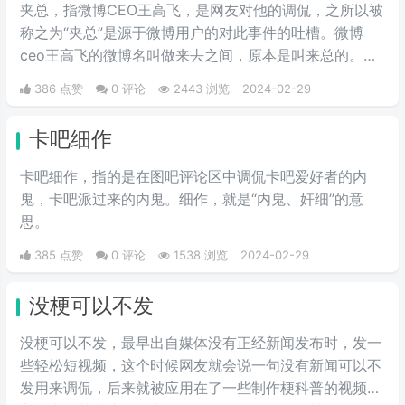
情包，火于知乎，该词也被《咬文
夹总，指微博CEO王高飞，是网友对他的调侃，之所以被
嚼字》评为2017年度十大流行语之
称之为“夹总”是源于微博用户的对此事件的吐槽。微博
一，现在多用于聊天中的表情包。
ceo王高飞的微博名叫做来去之间，原本是叫来总的。因
为来字去掉一竖之后是“夹”，并且微博把屏蔽敏感字的行
386 点赞
0 评论
2443 浏览
2024-02-29
为称为“夹”，所以来去之间喜提夹总这一称号。
卡吧细作
卡吧细作，指的是在图吧评论区中调侃卡吧爱好者的内
鬼，卡吧派过来的内鬼。细作，就是“内鬼、奸细”的意
思。
385 点赞
0 评论
1538 浏览
2024-02-29
没梗可以不发
没梗可以不发，最早出自媒体没有正‌‌‌‌‌‌‌‌经新闻发布时，发一
些轻松短视频，这个时候网友就会说一句没有新闻可以不
发用来调侃，后来就被应用在了一些制作梗科普的视频博