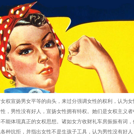
着女权宣扬男女平等的由头，来过分强调女性的权利，认为女
男性，男性没有好人，宣扬女性拥有特权。她们是女权主义者
并不能体现真正的女权思想。诸如女方收财礼车房振振有词，
就各种抗拒，并指出女性不是生孩子工具，认为男性没有好人