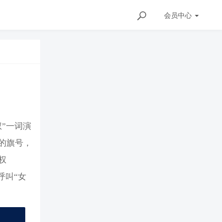
会员
中心
”一词演
的旗号，
权
呼叫“女