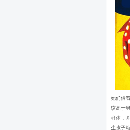
她们借
该高于
群体，
生孩子