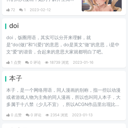
上的诅咒，献身解咒的事，出自本
72
1
2023-02-12
子画师长弓燧龙的芭芭拉本子，原
本我不知道哪里有。
doi
doi，饭圈用语，其实可以分开来理解，就
是“do(做)”和“i(爱)”的意思，do是英文“做”的意思，i是中
文“爱”的谐音，合起来的意思大家就都明白了吧。
1 点赞
0 评论
18739 浏览
2023-01-16
本子
本子，是一个网络用语，同人漫画的别称，指一些以动漫
或者游戏人物为主角的同人漫画，所以也叫同人本子，大
多属于十八禁（少儿不宜），所以ACGN作品里出现比较
引人遐想情节的时候就有可能会出现本子。
0 点赞
0 评论
2354 浏览
2023-01-13