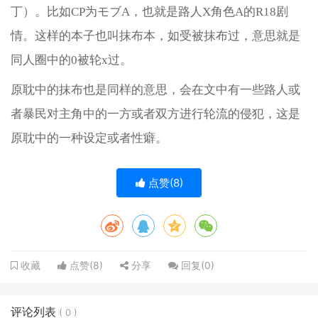
丁）。比如CP为モブA，也就是路人X角色A的R18剧
情。这样的本子也叫抹布本，如受被抹布过，意思就是
同人圈中的0被轮x过。
原耽中的抹布也是同样的意思，会在文中有一些路人或
者暴民对主角中的一方或者双方进行轮流的侵犯，这是
原耽中的一种设定或者性癖。
点赞(
8
)
点赞(
8
)
分享
回复(
0
)
收藏
评论列表
(
0
)