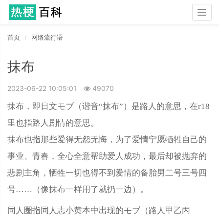
Togg
navig
首页
网络流行语
抹布
2023-06-22 10:05:01
49070
抹布，即日文モブ（谐音“抹布”）是路人的意思，在r18
里也指路人剧情的意思。
抹布也指那些爱得无怨无悔，为了爱情宁愿牺牲自己的
事业、青春，全心全意帮助爱人成功，最后却被抛弃的
悲剧主角，牺牲一切也得不到爱情的备胎男二号三号四
号……（像抹布一样用了就扔一边）。
同人圈指同人志小黄本中出现的モブ（路人甲乙丙