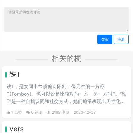
登录
注册
相关的梗
铁T
铁T，是女同中气质偏向阳刚，像男生的一方称
T(Tomboy)。也可以说是比较攻的一方，另一方叫P。“铁
T”是一种自我认同和社交方式，她们通常表现出男性化的
行为特征，例如穿着男性化的服装和发型，以及在行为和
1 点赞
0 评论
2189 浏览
2023-12-03
言语上表现出男性化的特征。现在基本用于指代那些外型
男性化特征明显的女性，带有贬义或戏谑，尽管最初并不
vers
是这个意思。