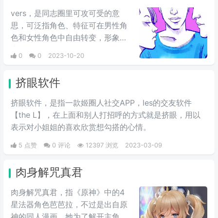
vers，是同志圈里可攻可受的意
思，可泛指角色、特征可在男性角
色和女性角色中自由转变，形象多
变。
0
0
2023-10-20
挤眼软件
挤眼软件，是指一款姬圈人社交APP，les的交友软件
【the L】，在上面和别人打招呼的方式就是挤眼，用以
表示对小姐姐的喜欢欣赏想勾搭的心情。
5 点赞
0 评论
12397 浏览
2023-03-09
肉身解咒真君
肉身解咒真君，指《原神》中的4
星法器角色芭芭拉，不过是出自原
神的同人漫画，她为了解开主角身