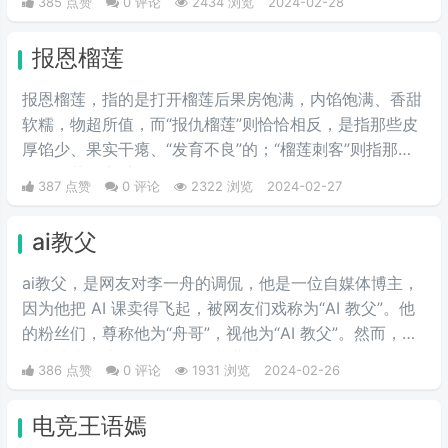
385 点赞
0 评论
2434 浏览
2024-02-28
报恩榴莲
报恩榴莲，指的是打开榴莲后果房饱满，内馅饱满、香甜
软糯，物超所值，而“报仇榴莲”则恰恰相反，是指那些皮
厚馅少、果实干瘪、“发育不良”的；“榴莲刺客”则指那些
会挑榴莲的高手。
387 点赞
0 评论
2322 浏览
2024-02-27
ai教父
ai教父，是网友对李一舟的调侃，他是一位自媒体博主，
因为他把 AI 课卖得飞起，被网友们戏称为“AI 教父”。他
的粉丝们，尊称他为“舟哥”，视他为“AI 教父”。然而，质
疑声从未停止。有人说他是割韭菜的“知识网红”，有人说
386 点赞
0 评论
1931 浏览
2024-02-26
他的课程是“智商税”。
电竞王语嫣