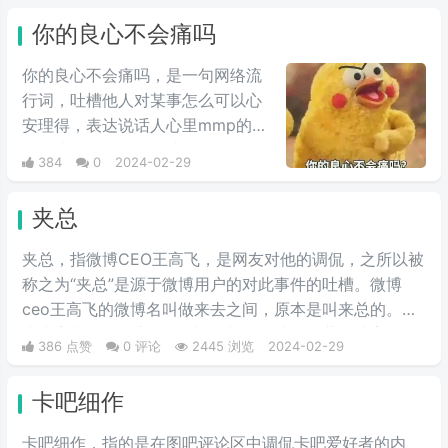
你的良心不会痛吗
你的良心不会痛吗，是一句网络流
行词，吐槽他人对某事怎么可以心
安理得，表达说话人心里mmp的心
情。这里的“痛”含有“内疚、愧疚、
384
0
2024-02-29
不好意思”等含义，并不是“疼痛”的
意思。网络上主要用于吐槽别人不
夹总
会内疚吗，来源于热图鹦鹉兄弟表
情包，火于知乎，该词也被《咬文
夹总，指微博CEO王高飞，是网友对他的调侃，之所以被
嚼字》评为2017年度十大流行语之
称之为“夹总”是源于微博用户的对此事件的吐槽。微博
一，现在多用于聊天中的表情包。
ceo王高飞的微博名叫做来去之间，原本是叫来总的。因
为来字去掉一竖之后是“夹”，并且微博把屏蔽敏感字的行
386 点赞
0 评论
2445 浏览
2024-02-29
为称为“夹”，所以来去之间喜提夹总这一称号。
卡吧细作
卡吧细作，指的是在图吧评论区中调侃卡吧爱好者的内