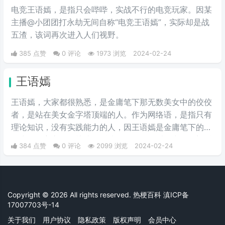
电竞王语嫣，是指只会哔哔，实战不行的电竞玩家。因某
主播@小团团打永劫无间自称“电竞王语嫣”，实际却是战
五渣，该词再次进入人们视野。
385 点赞
0 评论
1973 浏览
2024-02-24
王语嫣
王语嫣，大家都很熟悉，是金庸笔下那无数美女中的佼佼
者，是站在美女金字塔顶端的人。作为网络语，是指只有
理论知识，没有实践能力的人，因王语嫣是金庸笔下的武
侠小说女主之一，熟读各派武学秘笈，能看得出各个门派
384 点赞
0 评论
2099 浏览
2024-02-24
的武功招式，是一位武学理论家，却完全不会武功，适合
纸上谈兵。如“说唱界王语嫣”，是指rapper《中国有嘻
哈》导师吴某凡，他有着丰富的嘻哈知识和经验，但在实
践环节中的发挥却饱受争议，如"电竞王语嫣"是指只会哔
Copyright © 2026 All rights reserved. 热梗百科
滇ICP备
哔，实战不行的电竞玩家。
17007703号-14
关于我们
用户协议
隐私政策
版权声明
会员中心