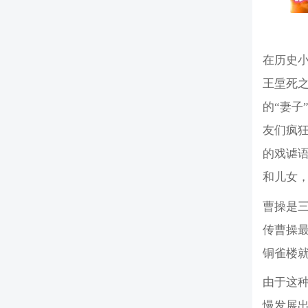
在历史
王垕死之
的“妻子
友们疯狂
的戏谑
和儿女
曹操是
传曹操最
铜雀楼
由于这种
慢发展出