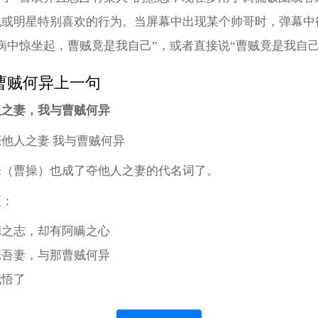
色或明星特别喜欢的行为。当屏幕中出现某个帅哥时，弹幕中
病中惊坐起，曹贼竟是我自己”，或者直接说“曹贼竟是我自己
曹贼何异上一句
人之妻，我与曹贼何异
他人之妻 我与曹贼何异
来（曹操）也成了夺他人之妻的代名词了。
梗：
德之志，却有阿瞒之心
恋吾妻，与那曹贼何异
我悟了