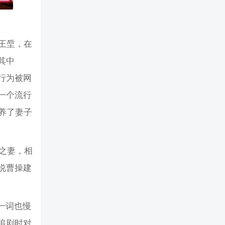
王垕，在
其中
行为被网
一个流行
养了妻子
之妻，相
说曹操建
一词也慢
追剧时对