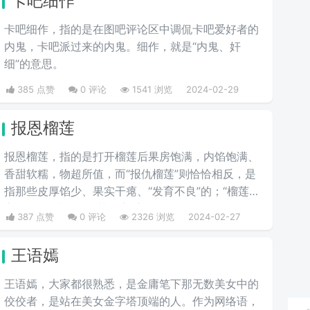
卡吧细作
卡吧细作，指的是在图吧评论区中调侃卡吧爱好者的
内鬼，卡吧派过来的内鬼。细作，就是“内鬼、奸
细”的意思。
385 点赞
0 评论
1541 浏览
2024-02-29
报恩榴莲
报恩榴莲，指的是打开榴莲后果房饱满，内馅饱满、
香甜软糯，物超所值，而“报仇榴莲”则恰恰相反，是
指那些皮厚馅少、果实干瘪、“发育不良”的；“榴莲刺
客”则指那些会挑榴莲的高手。
387 点赞
0 评论
2326 浏览
2024-02-27
王语嫣
王语嫣，大家都很熟悉，是金庸笔下那无数美女中的
佼佼者，是站在美女金字塔顶端的人。作为网络语，