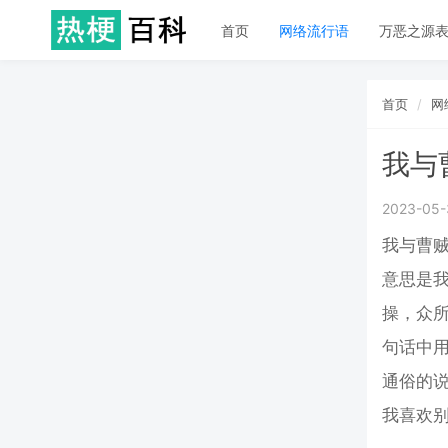
首页
网络流行语
万恶之源
首页
网
我与
2023-05-
我与曹贼
意思是
操，
众
句话中
通俗的
我喜欢