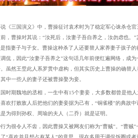
小说《三国演义》中，曹操征讨袁术时为了稳定军心诛杀仓官
前，曹操对其说：“汝死后，汝妻子吾自养之，汝勿虑也。”
”是指妻子与子女。曹操这种杀了人还要替人家养妻子孩子的
调侃，因此“汝妻子吾养之”这句话几年前便红遍网络，成为
语。虽然王垕此人系罗贯中虚构，但其实历史上曹操的确替人
，其中一些人的妻子还被曹操娶为妾。
三国时期魏地的丞相，一生中有15个妻妾，大多数都曾是他人
喜欢打败敌人后把他们的妻妾据为己有，“铜雀楼”的典故中
就是为得到孙权、周瑜的夫人（二乔）就是证明。
行为很令人不齿，因此曹操又被网友们称为“曹贼”。“曹贼”
了“喜欢并且想占有某人”的意思，现在多用于调侃饭圈或者