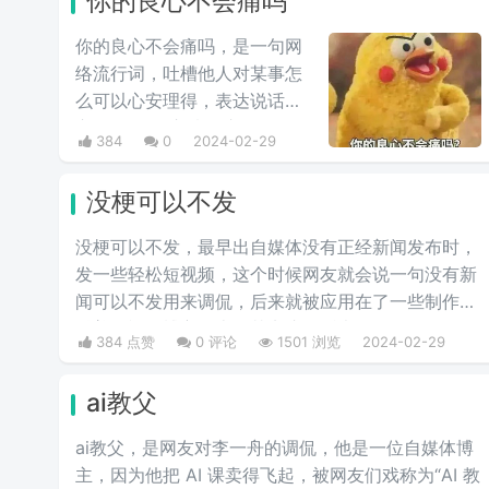
你的良心不会痛吗
你的良心不会痛吗，是一句网
络流行词，吐槽他人对某事怎
么可以心安理得，表达说话人
心里mmp的心情。这里
384
0
2024-02-29
的“痛”含有“内疚、愧疚、不好
意思”等含义，并不是“疼痛”的
没梗可以不发
意思。网络上主要用于吐槽别
人不会内疚吗，来源于热图鹦
没梗可以不发，最早出自媒体没有正‌‌‌‌‌‌‌‌经新闻发布时，
鹉兄弟表情包，火于知乎，该
发一些轻松短视频，这个时候网友就会说一句没有新
词也被《咬文嚼字》评为2017
闻可以不发用来调侃，后来就被应用在了一些制作梗
年度十大流行语之一，现在多
科普的视频博主身上，其实这句话也不算是批评，更
384 点赞
0 评论
1501 浏览
2024-02-29
用于聊天中的表情包。
多的是带有玩梗的意味。“解梗博主”的嘲讽发言，指
各类梗科普相关的作者由于“梗荒”，找不到可以科普
ai教父
的新梗，只好发一些烂梗、破梗、旧梗来敷衍了事，
不被认可时，网友们就会评论一句“没梗可以不发”。
ai教父，是网友对李一舟的调侃，他是一位自媒体博
主，因为他把 AI 课卖得飞起，被网友们戏称为“AI 教