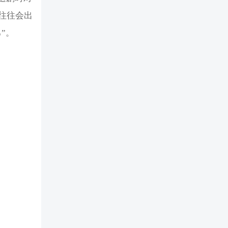
往往会出
”。