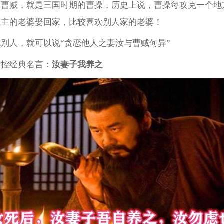
的曹贼，就是三国时期的曹操，历史上说，曹操每攻克一个地
城主的老婆娶回家，比较喜欢别人家的老婆！
别人，就可以说“贪恋他人之妻汝与曹贼何异”
妻控经典名言：
汝妻子我养之