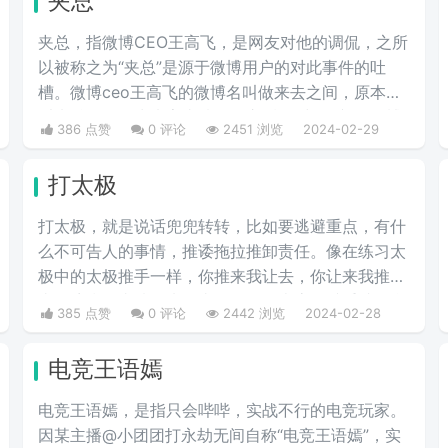
夹总
夹总，指微博CEO王高飞，是网友对他的调侃，之所
以被称之为“夹总”是源于微博用户的对此事件的吐
槽。微博ceo王高飞的微博名叫做来去之间，原本是
叫来总的。因为来字去掉一竖之后是“夹”，并且微博
386 点赞
0 评论
2451 浏览
2024-02-29
把屏蔽敏感字的行为称为“夹”，所以来去之间喜提夹
总这一称号。
打太极
打太极，就是说话兜兜转转，比如要逃避重点，有什
么不可告人的事情，推诿拖拉推卸责任。像在练习太
极中的太极推手一样，你推来我让去，你让来我推
去。暗指做事情推来推去，不明确表态，避重就轻含
385 点赞
0 评论
2442 浏览
2024-02-28
糊不说实话。
电竞王语嫣
电竞王语嫣，是指只会哔哔，实战不行的电竞玩家。
因某主播@小团团打永劫无间自称“电竞王语嫣”，实