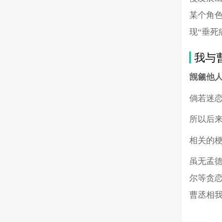
某个角
现“垂死
我与
觊觎他
倘若迷恋
所以后
相关的
虽无孟
尔等贪
曹丞相