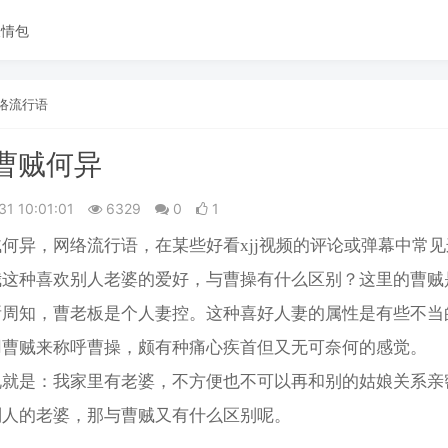
表情包
络流行语
曹贼何异
31 10:01:01
6329
0
1
何异，网络流行语，在某些好看xjj视频的评论或弹幕中常
我这种喜欢别人老婆的爱好，与曹操有什么区别？这里的曹贼
所周知，曹老板是个人妻控。这种喜好人妻的属性是有些不当
用曹贼来称呼曹操，颇有种痛心疾首但又无可奈何的感觉。
说就是：我家里有老婆，不方便也不可以再和别的姑娘关系亲
别人的老婆，那与曹贼又有什么区别呢。