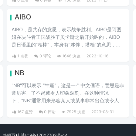
0 点赞
0 评论
1156 浏览
2023-11-27
AIBO
AIBO，是共存的意思，表示战争胜利。AIBO是阿图
姆在决斗者王国战胜了贝卡斯之后开始叫的，AIBO
是日语里的“相棒”，本身有“夥伴，搭档”的意思，而
那次可以说是阿图姆跟把武藤游戏第一次合作（利用
1 点赞
0 评论
1646 浏览
2023-10-16
人格切换对付千年眼的心灵扫描）。所以意味着他们
有共同作战二心一体的“共存”关系。
NB
"NB"可以表示 "牛逼"，这是一个中文俚语，意思是非
常厉害、了不起或令人印象深刻。在这种情况
下，"NB"通常用来形容某人或某事非常出色或令人赞
叹。又叫做牛掰、牛批等代表很彪悍、很厉害的意
167 点赞
0 评论
7925 浏览
2023-08-31
思，这也是最常用的意思。
rved. 热梗百科
滇ICP备17007703号-14