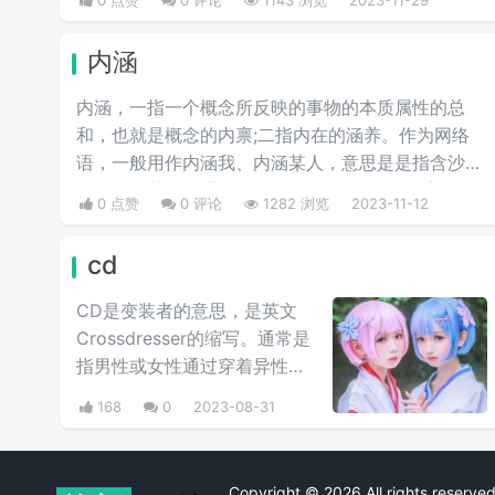
0 点赞
0 评论
1143 浏览
2023-11-29
生石更现象，继而会出现一种搭帐篷的状态，称
为“顶”）大部分时候都等于“太给力了”的意思。
内涵
内涵，一指一个概念所反映的事物的本质属性的总
和，也就是概念的内禀;二指内在的涵养。作为网络
语，一般用作内涵我、内涵某人，意思是是指含沙射
影，映射某人，通常是贬义，等于“抹黑”，拐着弯儿
0 点赞
0 评论
1282 浏览
2023-11-12
骂人，在墙角骂人，指桑骂槐的吐槽。简单说来就是
反讽暗指的意思。等同于“阴阳怪气某人”的意思。内
cd
涵队友，意思是抹黑队友，diss队友。
CD是变装者的意思，是英文
Crossdresser的缩写。通常是
指男性或女性通过穿着异性的
服装和模仿异性的谈吐、举止
168
0
2023-08-31
等获得一种特别的满足感
Copyright © 2026 All rights rese