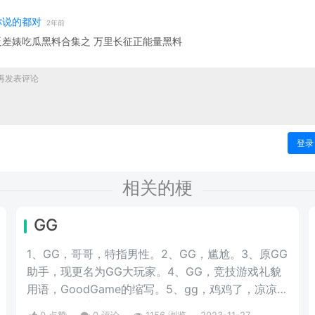
你说的都对
2年前
反差婊吃瓜黑料合集之 万里长征正能量黑料
登录
相关的梗
GG
1、GG，哥哥，特指男性。2、GG，尴尬。​3、原GG
助手，现更名为GG大玩家。4、GG，竞技游戏礼貌
用语，GoodGame的缩写。5、gg，鸡鸡了，凉凉了
的意思，游戏术语。