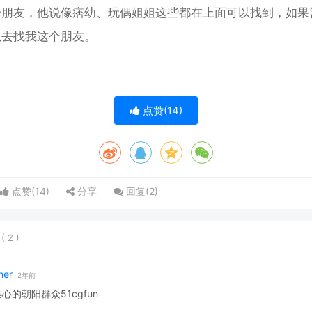
个朋友，他说像痞幼、玩偶姐姐这些都在上面可以找到，如果
以去找我这个朋友。
点赞(
14
)
点赞(
14
)
分享
回复(
2
)
表
(
2
)
ner
2年前
心的朝阳群众51cgfun