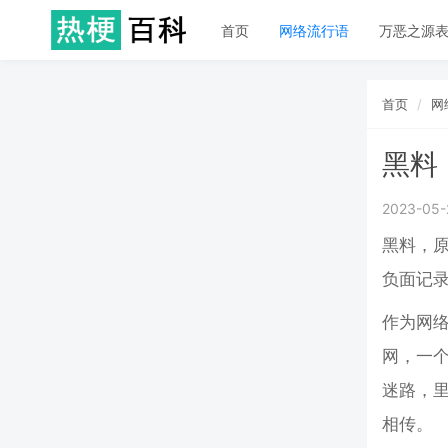
首页
网络流行语
万恶之源
首页
网
黑料
2023-05-
黑料，
负面记录，
作为网络
网，一
迷路，
相传。