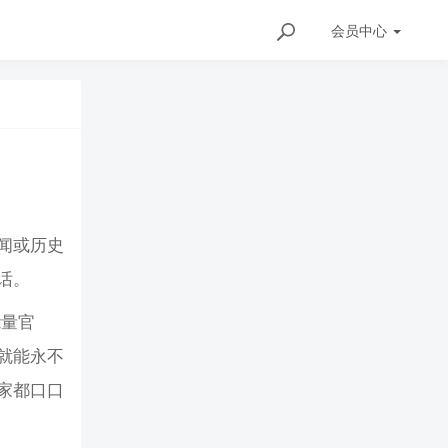
会员
中心
闻或历史
的话。
能量官
就能永不
家都口口