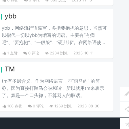
0 点赞
0 评论
689 浏览
2023-11-16
反讽。当你不知道怎么夸一个人时，绝绝子；当你不
知道怎么骂一个人时，绝绝子！
ybb
ybb，网络流行语缩写，多指要抱抱的意思，当然可
以指代一切以ybb为缩写的词语。主要有“有病
吧”、“要抱抱”、“一般般”、“硬邦邦”。在网络语使用
中则一般表示“有病吧”，是v圈脆脆鲨七海nana7mi的
1 点赞
0 评论
2234 浏览
2023-10-11
经典名言。
TM
tm有多层含义。作为网络语言，即“踏马的" 的简
称。因为直接打踏马会被和谐，所以就用tm来表示
了。算是一个口头禅，不算骂人的脏话。
168 点赞
0 评论
1269 浏览
2023-08-30