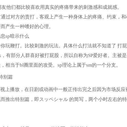
的朋友他们都比较喜欢用真实的疼痛带来的刺激感和成就感。
一方通过对方的责打，客观上产生一种身体上的疼痛、约束，和
进而产生一种嗜好的心理。
息sp暗示什么
和你玩鞭打。比较刺激的玩法。具体什么打法就不知道了 打
pank，有部分人群喜好被打屁股，所以自称为SP爱好者。主被是
，相当于bl圈里面的攻受。sp理论上属于sm的一个分支。
特别篇
电视上播放，在日剧或动画中一般正传出完之后因为市场反应
钱而推出特别篇，即スッペシャル 的简写，两个小时左右的