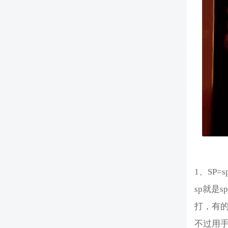
1、SP
sp就是
打，有
不过用