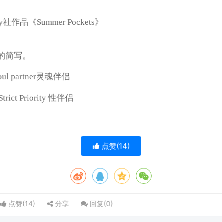
社作品《Summer Pockets》
的简写。
oul partner灵魂伴侣
trict Priority 性伴侣
点赞(
14
)
点赞(
14
)
分享
回复(
0
)