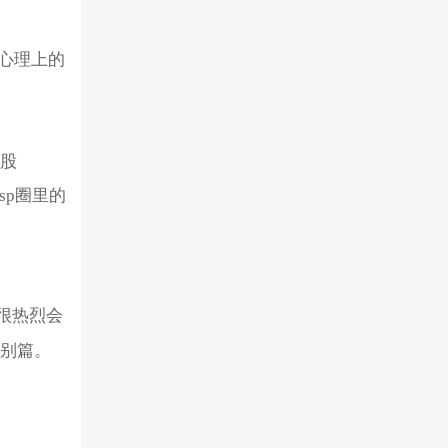
心理上的
屁股
sp圈里的
很热烈会
特别篇。