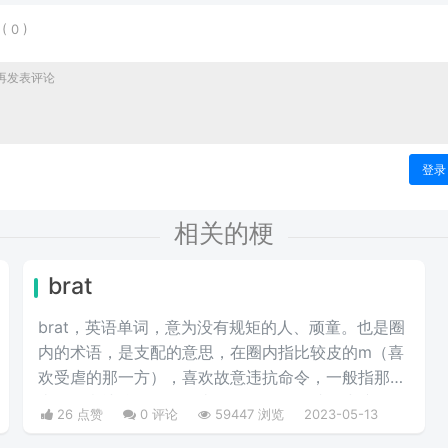
表
(
0
)
登录
相关的梗
brat
brat，英语‌‌‌‌‌‌‌‌‌‌‌单词，意为没有规矩的人、顽童。​也是圈
内的术语，是支配的意思，在圈内指比较皮的m（喜
欢受虐的那一方），喜欢故意违抗命令，一般指那种
喜欢故意违抗命令的，喜欢作死撒娇，就像小孩一
26 点赞
0 评论
59447 浏览
2023-05-13
样。傲娇和炸毛是他们的人设，搞事和反攻是他们的