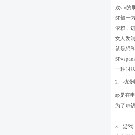
欢sm
SP被
依赖，
女人发消
就是想
SP=s
一种叫法
2、动漫
sp是在
为了赚
3、游戏