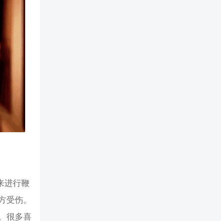
子来进行鞭
方受伤。
。很多喜