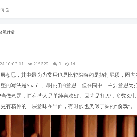
表情包
络流行语
24 10:03:01
215629
0
14
多层意思，其中最为为常用也是比较隐晦的是指打屁股，圈内
整的写法是Spank，即拍打的意思，但在圈中，主要意思为打
P当做惩罚，而有些人是单纯喜欢SP。因为是打PP，多数SP
更有精神的一层意味在里面，有时候也类似于圈的“前戏”。