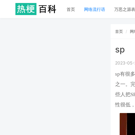
首页
网络流行语
万恶之源
首页
网
sp
2023-05-
sp有很
之一。完
些人把S
性很低，