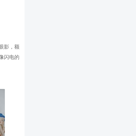
眼影，额
像闪电的