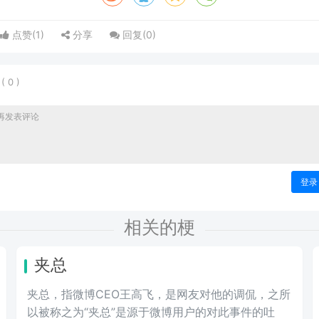
点赞(
1
)
分享
回复(
0
)
表
(
0
)
登录
相关的梗
夹总
夹总，指微博CEO王高飞，是网友对他的调侃，之所
以被称之为“夹总”是源于微博用户的对此事件的吐