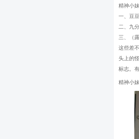
精神小
一、豆
二、九
三、（
这些差
头上的
标志。
精神小