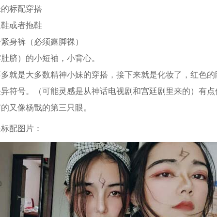
妹的标配穿搭
豆鞋或者拖鞋
分紧身裤（必须露脚裸）
露肚脐）的小短袖，小背心。
不多就是大多数精神小妹的穿搭，接下来就是化妆了，红色的
怪异符号。（可能灵感是从神话电视剧和宫廷剧里来的）有点
有的又像杨戬的第三只眼。
妹标配图片：