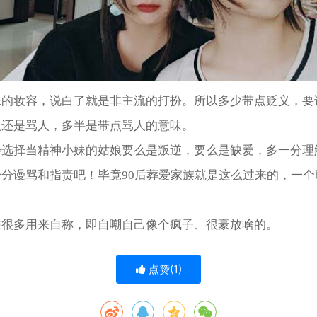
妹的妆容，说白了就是非主流的打扮。所以多少带点贬义，要
人还是骂人，多半是带点骂人的意味。
会选择当精神小妹的姑娘要么是叛逆，要么是缺爱，多一分理
一分谩骂和指责吧！毕竟90后葬爱家族就是这么过来的，一个
在很多用来自称，即自嘲自己像个疯子、很豪放啥的。
点赞(
1
)