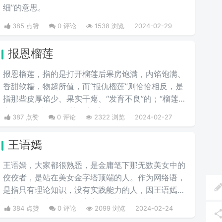
细”的意思。
385 点赞
0 评论
1538 浏览
2024-02-29
报恩榴莲
报恩榴莲，指的是打开榴莲后果房饱满，内馅饱满、
香甜软糯，物超所值，而“报仇榴莲”则恰恰相反，是
指那些皮厚馅少、果实干瘪、“发育不良”的；“榴莲刺
客”则指那些会挑榴莲的高手。
387 点赞
0 评论
2322 浏览
2024-02-27
王语嫣
王语嫣，大家都很熟悉，是金庸笔下那无数美女中的
佼佼者，是站在美女金字塔顶端的人。作为网络语，
是指只有理论知识，没有实践能力的人，因王语嫣是
金庸笔下的武侠小说女主之一，熟读各派武学秘笈，
384 点赞
0 评论
2099 浏览
2024-02-24
能看得出各个门派的武功招式，是一位武学理论家，