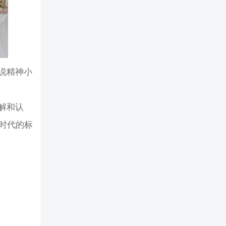
说精神小
解和认
时代的标