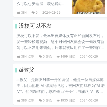
么可以心安理得，表达说话人
心里mmp的心情。这里
384
0
2024-02-29
的“痛”含有“内疚、愧疚、不好
意思”等含义，并不是“疼痛”的
没梗可以不发
意思。网络上主要用于吐槽别
人不会内疚吗，来源于热图鹦
没梗可以不发，最早出自媒体没有正‌‌‌‌‌‌‌‌经新闻发布时，
鹉兄弟表情包，火于知乎，该
发一些轻松短视频，这个时候网友就会说一句没有新
词也被《咬文嚼字》评为2017
闻可以不发用来调侃，后来就被应用在了一些制作梗
年度十大流行语之一，现在多
科普的视频博主身上，其实这句话也不算是批评，更
384 点赞
0 评论
1499 浏览
2024-02-29
用于聊天中的表情包。
多的是带有玩梗的意味。“解梗博主”的嘲讽发言，指
各类梗科普相关的作者由于“梗荒”，找不到可以科普
ai教父
的新梗，只好发一些烂梗、破梗、旧梗来敷衍了事，
不被认可时，网友们就会评论一句“没梗可以不发”。
ai教父，是网友对李一舟的调侃，他是一位自媒体博
主，因为他把 AI 课卖得飞起，被网友们戏称为“AI 教
父”。他的粉丝们，尊称他为“舟哥”，视他为“AI 教
父”。然而，质疑声从未停止。有人说他是割韭菜
386 点赞
0 评论
1930 浏览
2024-02-26
的“知识网红”，有人说他的课程是“智商税”。