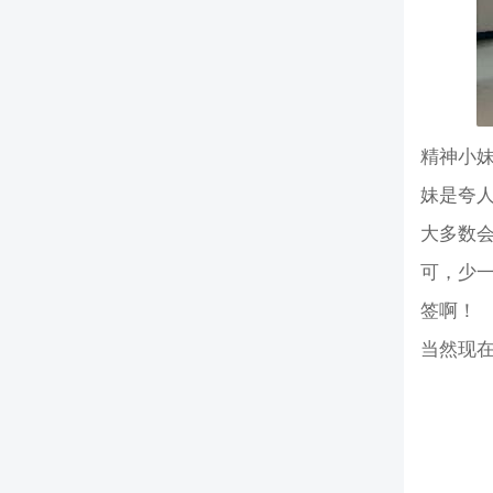
精神小
妹是夸
大多数
可，少
签啊！
当然现