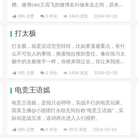
槽。微博ceo王高飞的微博名叫做来去之间，原本是
叫来总的。因为来字去掉一竖之后是“夹”，并且微博
386 点赞
0 评论
2443 浏览
2024-02-29
把屏蔽敏感字的行为称为“夹”，所以来去之间喜提夹
总这一称号。
打太极
打太极，就是说话兜兜转转，比如要逃避重点，有什
么不可告人的事情，推诿拖拉推卸责任。像在练习太
极中的太极推手一样，你推来我让去，你让来我推
去。暗指做事情推来推去，不明确表态，避重就轻含
385 点赞
0 评论
2434 浏览
2024-02-28
糊不说实话。
电竞王语嫣
电竞王语嫣，是指只会哔哔，实战不行的电竞玩家。
因某主播@小团团打永劫无间自称“电竞王语嫣”，实
际却是战五渣，该词再次进入人们视野。
385 点赞
0 评论
1972 浏览
2024-02-24