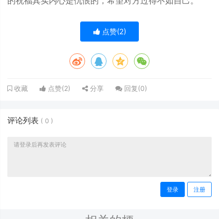
的祝福其实内心是仇恨的，希望对方过得不如自己。
点赞(
2
)
点赞(
2
)
分享
回复(
0
)
收藏
评论列表
(
0
)
登录
注册