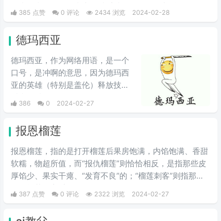
推来推去，不明确表态，避重就轻含糊不说实话。
385 点赞
0 评论
2434 浏览
2024-02-28
德玛西亚
德玛西亚，作为网络用语，是一个
口号，是冲啊的意思，因为德玛西
亚的英雄（特别是盖伦）释放技能
时喜欢喊“德玛西亚”，“德玛西亚万
386
0
2024-02-27
岁”。LOL玩家在开战时喜欢喊德玛
西亚，意为“冲锋”，情绪自然是强
报恩榴莲
烈地光荣与自豪，且气势满满。生
活中用来表示激动、勇敢前进、誓
报恩榴莲，指的是打开榴莲后果房饱满，内馅饱满、香甜
死守护心爱之物、犯我者虽远必诛
软糯，物超所值，而“报仇榴莲”则恰恰相反，是指那些皮
等心情。因为在玩家刚接触英雄联
厚馅少、果实干瘪、“发育不良”的；“榴莲刺客”则指那些
盟时，盖伦释放大招时的那句霸气
会挑榴莲的高手。
387 点赞
0 评论
2322 浏览
2024-02-27
十足的“德玛西亚”，在当时德玛西
亚就是英雄联盟的代名词。不是十
年联盟老玩家，基本不知道啥意