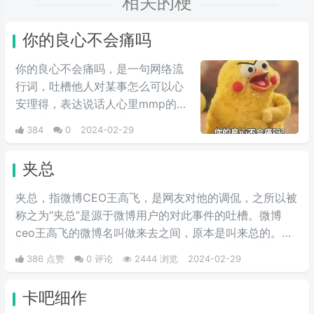
相关的梗
你的良心不会痛吗
你的良心不会痛吗，是一句网络流
行词，吐槽他人对某事怎么可以心
安理得，表达说话人心里mmp的心
情。这里的“痛”含有“内疚、愧疚、
384
0
2024-02-29
不好意思”等含义，并不是“疼痛”的
意思。网络上主要用于吐槽别人不
夹总
会内疚吗，来源于热图鹦鹉兄弟表
情包，火于知乎，该词也被《咬文
夹总，指微博CEO王高飞，是网友对他的调侃，之所以被
嚼字》评为2017年度十大流行语之
称之为“夹总”是源于微博用户的对此事件的吐槽。微博
一，现在多用于聊天中的表情包。
ceo王高飞的微博名叫做来去之间，原本是叫来总的。因
为来字去掉一竖之后是“夹”，并且微博把屏蔽敏感字的行
386 点赞
0 评论
2444 浏览
2024-02-29
为称为“夹”，所以来去之间喜提夹总这一称号。
卡吧细作