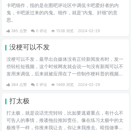
卡吧细作，指的是在图吧评论区中调侃卡吧爱好者的内
鬼，卡吧派过来的内鬼。细作，就是“内鬼、奸细”的意
思。
385 点赞
0 评论
1538 浏览
2024-02-29
没梗可以不发
没梗可以不发，最早出自媒体没有正‌‌‌‌‌‌‌‌经新闻发布时，发一
些轻松短视频，这个时候网友就会说一句没有新闻可以不
发用来调侃，后来就被应用在了一些制作梗科普的视频博
主身上，其实这句话也不算是批评，更多的是带有玩梗的
384 点赞
0 评论
1499 浏览
2024-02-29
意味。“解梗博主”的嘲讽发言，指各类梗科普相关的作者
由于“梗荒”，找不到可以科普的新梗，只好发一些烂梗、
打太极
破梗、旧梗来敷衍了事，不被认可时，网友们就会评论一
句“没梗可以不发”。
打太极，就是说话兜兜转转，比如要逃避重点，有什么不
可告人的事情，推诿拖拉推卸责任。像在练习太极中的太
极推手一样，你推来我让去，你让来我推去。暗指做事情