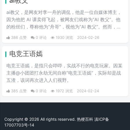
ai教父
思。
ai教父，是网友对李一舟的调侃，他是一位自媒体博主，
因为他把 AI 课卖得飞起，被网友们戏称为“AI 教父”。他
的粉丝们，尊称他为“舟哥”，视他为“AI 教父”。然而，质
疑声从未停止。有人说他是割韭菜的“知识网红”，有人说
386 点赞
0 评论
1930 浏览
2024-02-26
他的课程是“智商税”。
电竞王语嫣
电竞王语嫣，是指只会哔哔，实战不行的电竞玩家。因某
主播@小团团打永劫无间自称“电竞王语嫣”，实际却是战
五渣，该词再次进入人们视野。
385 点赞
0 评论
1972 浏览
2024-02-24
Copyright © 2026 All rights reserved. 热梗百科
滇ICP备
17007703号-14