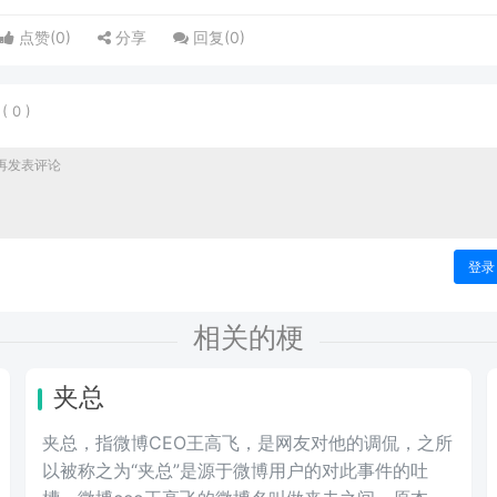
点赞(
0
)
分享
回复(
0
)
表
(
0
)
登录
相关的梗
夹总
夹总，指微博CEO王高飞，是网友对他的调侃，之所
以被称之为“夹总”是源于微博用户的对此事件的吐