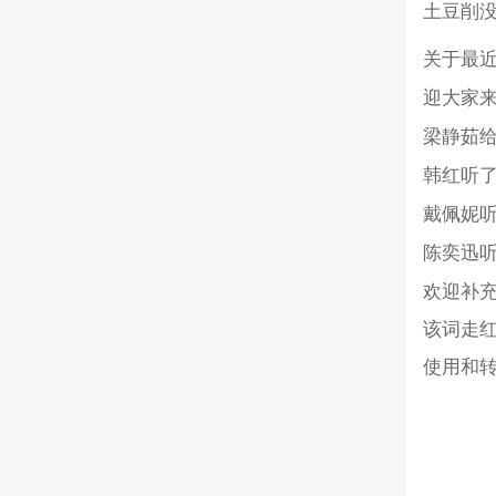
土豆削
关于最
迎大家
梁静茹
韩红听
戴佩妮
陈奕迅
欢迎补
该词走
使用和