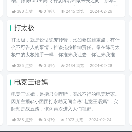
槽。微博ceo王高飞的微博名叫做来去之间，原本是
叫来总的。因为来字去掉一竖之后是“夹”，并且微博
386 点赞
0 评论
2445 浏览
2024-02-29
把屏蔽敏感字的行为称为“夹”，所以来去之间喜提夹
总这一称号。
打太极
打太极，就是说话兜兜转转，比如要逃避重点，有什
么不可告人的事情，推诿拖拉推卸责任。像在练习太
极中的太极推手一样，你推来我让去，你让来我推
去。暗指做事情推来推去，不明确表态，避重就轻含
385 点赞
0 评论
2434 浏览
2024-02-28
糊不说实话。
电竞王语嫣
电竞王语嫣，是指只会哔哔，实战不行的电竞玩家。
因某主播@小团团打永劫无间自称“电竞王语嫣”，实
际却是战五渣，该词再次进入人们视野。
385 点赞
0 评论
1973 浏览
2024-02-24