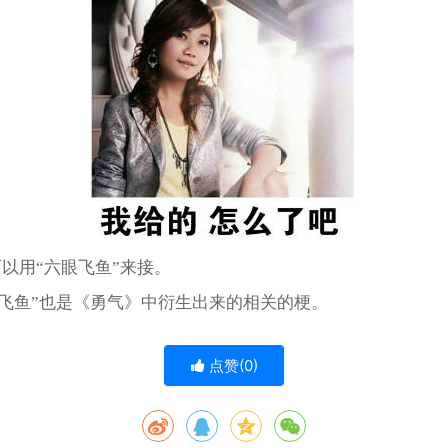
以用“六眼飞鱼”来接。
六眼飞鱼”也是《勇气》中衍生出来的相关的梗。
点赞(
0
)