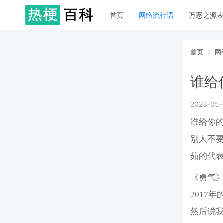
首页
网络流行语
万恶之源
首页
网
谁给
2023-05-
谁给你
别人不
茹的代
《勇气
2017
然后说