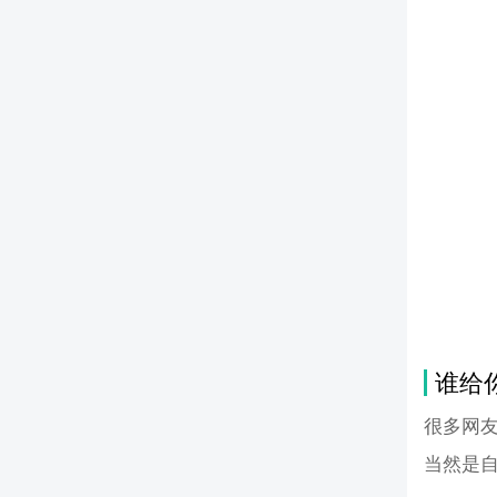
谁给
很多网
当然是