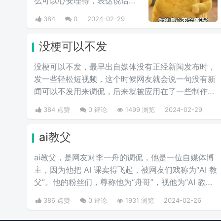
么可以心安理得，表达说话人
心里mmp的心情。这里
384
0
2024-02-29
的“痛”含有“内疚、愧疚、不好
意思”等含义，并不是“疼痛”的
没梗可以不发
意思。网络上主要用于吐槽别
人不会内疚吗，来源于热图鹦
没梗可以不发，最早出自媒体没有正‌‌‌‌‌‌‌‌经新闻发布时，
鹉兄弟表情包，火于知乎，该
发一些轻松短视频，这个时候网友就会说一句没有新
词也被《咬文嚼字》评为2017
闻可以不发用来调侃，后来就被应用在了一些制作梗
年度十大流行语之一，现在多
科普的视频博主身上，其实这句话也不算是批评，更
384 点赞
0 评论
1499 浏览
2024-02-29
用于聊天中的表情包。
多的是带有玩梗的意味。“解梗博主”的嘲讽发言，指
各类梗科普相关的作者由于“梗荒”，找不到可以科普
ai教父
的新梗，只好发一些烂梗、破梗、旧梗来敷衍了事，
不被认可时，网友们就会评论一句“没梗可以不发”。
ai教父，是网友对李一舟的调侃，他是一位自媒体博
主，因为他把 AI 课卖得飞起，被网友们戏称为“AI 教
父”。他的粉丝们，尊称他为“舟哥”，视他为“AI 教
父”。然而，质疑声从未停止。有人说他是割韭菜
386 点赞
0 评论
1931 浏览
2024-02-26
的“知识网红”，有人说他的课程是“智商税”。