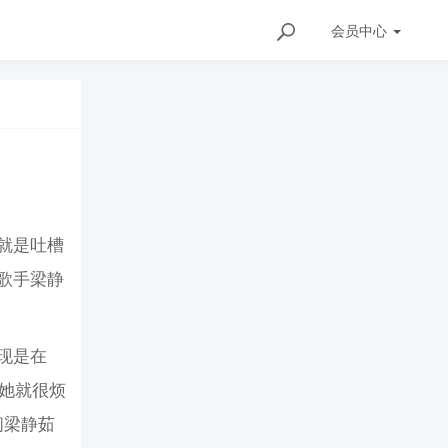
会员
中心
就是吐槽
歌手梁静
现是在
，她就很烦
问梁静茹