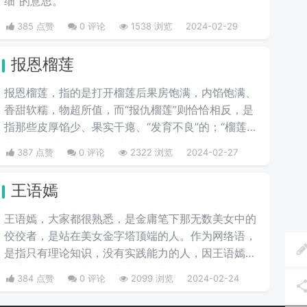
细”的意思。
385 点赞
0 评论
1538 浏览
2024-02-29
报恩榴莲
报恩榴莲，指的是打开榴莲后果房饱满，内馅饱满、
香甜软糯，物超所值，而“报仇榴莲”则恰恰相反，是
指那些皮厚馅少、果实干瘪、“发育不良”的；“榴莲刺
客”则指那些会挑榴莲的高手。
387 点赞
0 评论
2322 浏览
2024-02-27
王语嫣
王语嫣，大家都很熟悉，是金庸笔下那无数美女中的
佼佼者，是站在美女金字塔顶端的人。作为网络语，
是指只有理论知识，没有实践能力的人，因王语嫣是
金庸笔下的武侠小说女主之一，熟读各派武学秘笈，
384 点赞
0 评论
2099 浏览
2024-02-24
能看得出各个门派的武功招式，是一位武学理论家，
却完全不会武功，适合纸上谈兵。如“说唱界王语