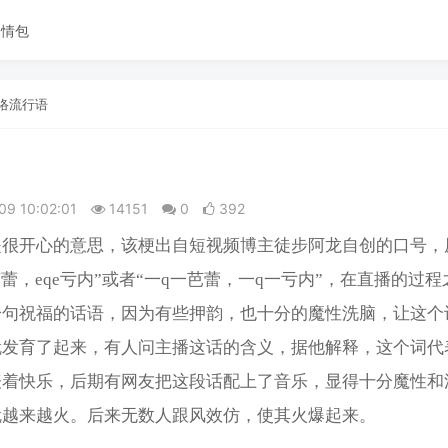
表情包
络流行语
09 10:02:01
14151
0
392
是很开心的意思，该梗出自短视频博主徒步阿龙自创的口号，
a芭蕾，eqe亏内”或者“一q一芭蕾，一q一亏内”，在直播的过
一句祝福的话语，因为有些押韵，也十分的魔性洗脑，让这个
就发育了起来，有人问主播这话的含义，据他解释，这个词代
表着快乐，后期有网友把这段话配上了音乐，显得十分魔性和
就越来越火。后来无数人跟风效仿，使其火爆起来。