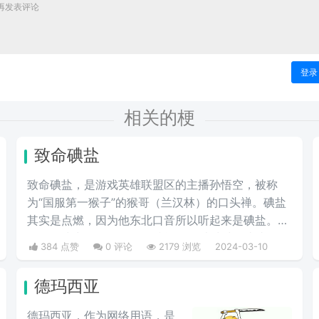
登录
相关的梗
致命碘盐
致命碘盐，是游戏英雄联盟区的主播孙悟空，被称
为“国服第一猴子”的猴哥（兰汉林）的口头禅。碘盐
其实是点燃，因为他东北口音所以听起来是碘盐。点
燃是游戏中的一个召唤师技能，可以对对面造成伤
384 点赞
0 评论
2179 浏览
2024-03-10
害。
德玛西亚
德玛西亚，作为网络用语，是