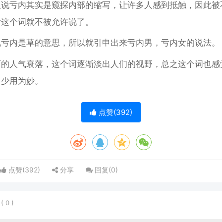
人说亏内其实是窥探内部的缩写，让许多人感到抵触，因此被
后这个词就不被允许说了。
说亏内是草的意思，所以就引申出来亏内男，亏内女的说法。
丽的人气衰落，这个词逐渐淡出人们的视野，总之这个词也感
，少用为妙。
点赞(
392
)
点赞(
392
)
分享
回复(
0
)
表
(
0
)