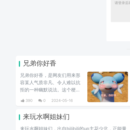
兄弟你好香
兄弟你好香，是网友们用来形
容某人气质非凡、令人难以抗
拒的一种幽默说法。这个梗最
近常被大家用来表达同性之间
390
0
2024-05-16
的爱慕之情/或者单纯跟风玩
梗。最初来自qq用户云溪在qq
来玩水啊姐妹们
空间上发布的一些两位男人深
情互动的表情包，此时这个梗
来玩水啊姐妹们，出自bilibili的up主花少北，正能量