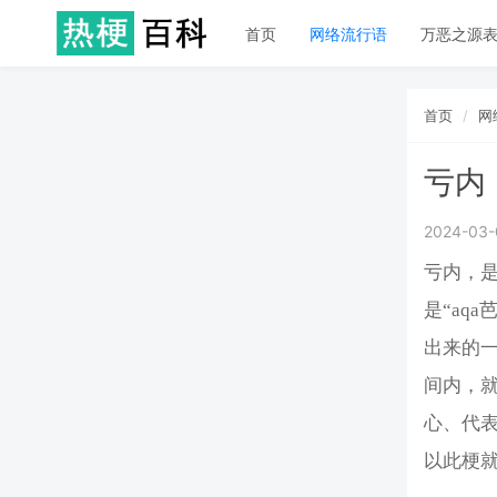
首页
网络流行语
万恶之源
首页
网
亏内
2024-03-
亏内，
是“aq
出来的
间内，
心、代
以此梗