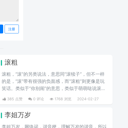
注册
滚粗
滚粗，“滚”的另类说法，意思同“滚犊子”，但不一样
的是，“滚”带有很强的负面感，而“滚粗”则更像是玩
笑话。类似于“你别闹”的意思，类似于萌萌哒说滚粗
去啊。
385 点赞
0 评论
1768 浏览
2024-02-27
李姐万岁
李姐万岁，网络词，谐音梗，理解万岁的谐音，所以