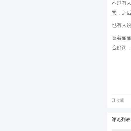
不过有
恶，之
也有人
随着丽
么好词
收藏
评论列