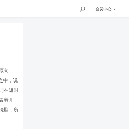
会员
中心
原句
程之中，说
词在短时
表着开
洗脑，所