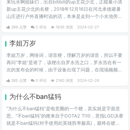
来玩水啊姐妹们，出自bilibili的up主花少北，正能量小清
新up主花少北的名梗，2018年12月16日在河北承德避暑
山庄进行户外直播时说的话，本来是走到一个小水池旁
说“来玩水啊姐妹们”，但是up在此之后滑了一跤，一摔成
389 点赞
0 评论
1836 浏览
2024-02-27
名，导致此梗在他的粉丝圈里一直流传着这个梗。
李姐万岁
李姐万岁，网络词，谐音梗，理解万岁的谐音，所以不要
再问“李姐”是谁了，该梗出自罗永浩之口，罗永浩在有一
次的发布会的时候，由于设备出现了问题，在现场频频出
错，满头大汗的罗永浩不断地说【李姐万岁】来缓解尴
385 点赞
0 评论
2160 浏览
2024-02-26
尬，然后被一些锤子的粉丝疯狂传播。疯狂复读，每每出
现别人错误的时候，都会出现【李姐万岁】这样的字眼，
为什么不ban猛犸
可以说相当沙雕了，哈哈哈哈哈哈哈哈哈。
“为什么不ban猛犸”是电竞圈的一个梗，其实就是字面意
思。“不ban猛犸”的梗来自于DOTA2 TI10，意指LGD决赛
就是不ban猛犸(对手使用此英雄胜率极高)，最终在硬实