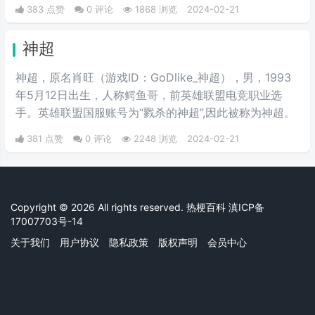
力略强的情况下输掉了比赛。
383 点赞
0 评论
1868 浏览
2024-02-21
神超
神超，原名肖旺（游戏ID：GoDlike_神超），男，1993
年5月12日出生，人称鳄鱼哥，前英雄联盟电竞职业选
手。英雄联盟国服账号为“戮杀的神超”,因此被称为神超。
381 点赞
0 评论
2248 浏览
2024-02-21
Copyright © 2026 All rights reserved. 热梗百科
滇ICP备
17007703号-14
关于我们
用户协议
隐私政策
版权声明
会员中心