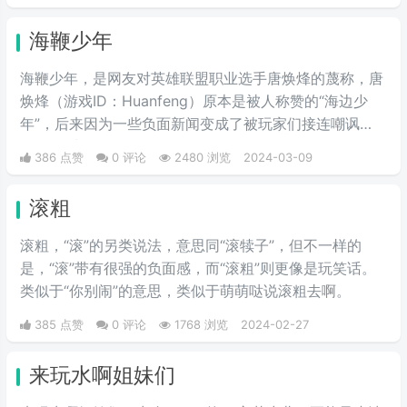
主播这话的含义，据他解释，这个词代表着开心、代表着
快乐，后期有网友把这段话配上了音乐，显得十分魔性和
海鞭少年
洗脑，所以此梗就越来越火。后来无数人跟风效仿，使其
火爆起来。
海鞭少年，是网友对英雄联盟职业选手唐焕烽的蔑称，唐
焕烽（游戏ID：Huanfeng）原本是被人称赞的“海边少
年”，后来因为一些负面新闻变成了被玩家们接连嘲讽
的“海鞭少年”。
386 点赞
0 评论
2480 浏览
2024-03-09
滚粗
滚粗，“滚”的另类说法，意思同“滚犊子”，但不一样的
是，“滚”带有很强的负面感，而“滚粗”则更像是玩笑话。
类似于“你别闹”的意思，类似于萌萌哒说滚粗去啊。
385 点赞
0 评论
1768 浏览
2024-02-27
来玩水啊姐妹们