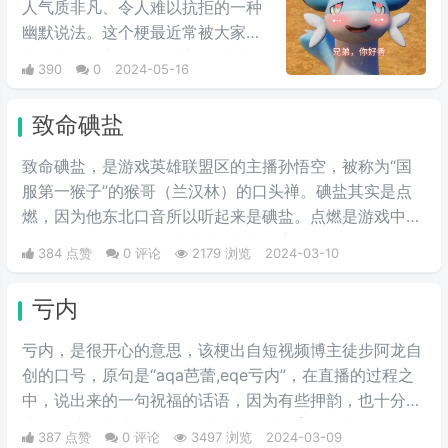
人气质非凡、令人难以抗拒的一种
幽默说法。这个梗最近常被大家用
来表达同性之间的爱慕之情/或者单
390
0
2024-05-16
纯跟风玩梗。最初来自qq用户云溪
在qq空间上发布的一些两位男人深
致命碘盐
情互动的表情包，此时这个梗已经
初具雏形。而后来随着chikawa的
致命碘盐，是游戏英雄联盟区的主播孙悟空，被称为“国
流行，有网友开始给chikawa配上
服第一猴子”的猴哥（兰汉林）的口头禅。碘盐其实是点
这类文字，两者融合后意外爆火，
燃，因为他东北口音所以听起来是碘盐。点燃是游戏中的
表情包泛滥，传播得到处都是。
一个召唤师技能，可以对对面造成伤害。
384 点赞
0 评论
2179 浏览
2024-03-10
亏内
亏内，是很开心的意思，该梗出自短视频博主徒步阿龙自
创的口号，原句是“aqa芭蕾,eqe亏内”，在直播的过程之
中，说出来的一句祝福的话语，因为有些押韵，也十分的
魔性洗脑，让这个词在短时间内，就发育了起来，有人问
387 点赞
0 评论
3497 浏览
2024-03-09